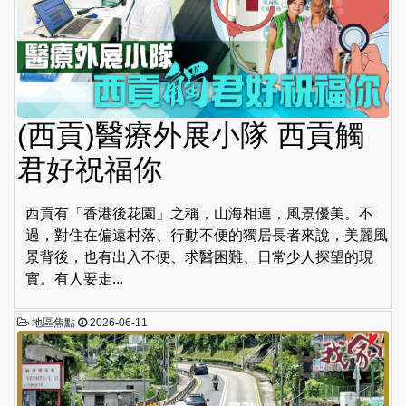
(西貢)醫療外展小隊 西貢觸
君好祝福你
西貢有「香港後花園」之稱，山海相連，風景優美。不
過，對住在偏遠村落、行動不便的獨居長者來說，美麗風
景背後，也有出入不便、求醫困難、日常少人探望的現
實。有人要走...
地區焦點
2026-06-11