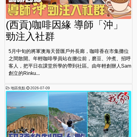
(西貢)咖啡因緣 導師「沖」
勁注入社群
5月中旬的將軍澳海天晉匯戶外長廊，咖啡香在市集攤位
之間散開。年輕咖啡學員站在攤位前，磨豆、沖煮、招呼
客人，把平日在課堂所學的帶到社區。由年輕創辦人Sam
創立的Rinku...
地區焦點
2026-07-09