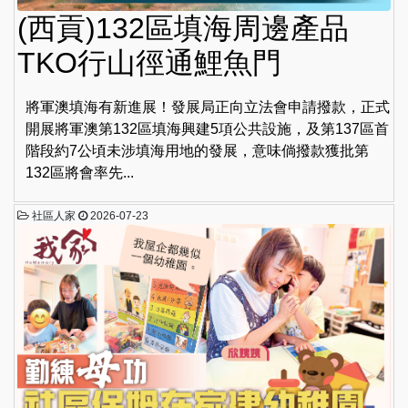
(西貢)132區填海周邊產品
TKO行山徑通鯉魚門
將軍澳填海有新進展！發展局正向立法會申請撥款，正式
開展將軍澳第132區填海興建5項公共設施，及第137區首
階段約7公頃未涉填海用地的發展，意味倘撥款獲批第
132區將會率先...
社區人家
2026-07-23