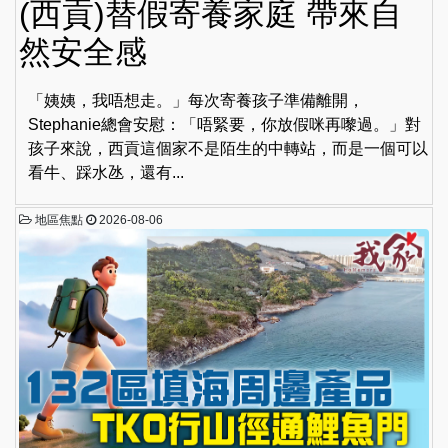
(西貢)替假寄養家庭 帶來自
然安全感
「姨姨，我唔想走。」每次寄養孩子準備離開，
Stephanie總會安慰：「唔緊要，你放假咪再嚟過。」對
孩子來說，西貢這個家不是陌生的中轉站，而是一個可以
看牛、踩水氹，還有...
地區焦點
2026-08-06