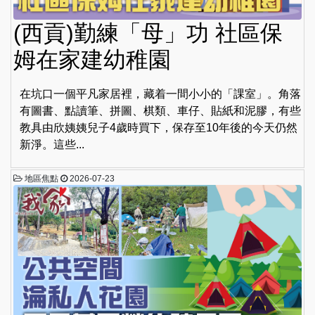
(西貢)勤練「母」功 社區保
姆在家建幼稚園
在坑口一個平凡家居裡，藏着一間小小的「課室」。角落
有圖書、點讀筆、拼圖、棋類、車仔、貼紙和泥膠，有些
教具由欣姨姨兒子4歲時買下，保存至10年後的今天仍然
新淨。這些...
地區焦點
2026-07-23