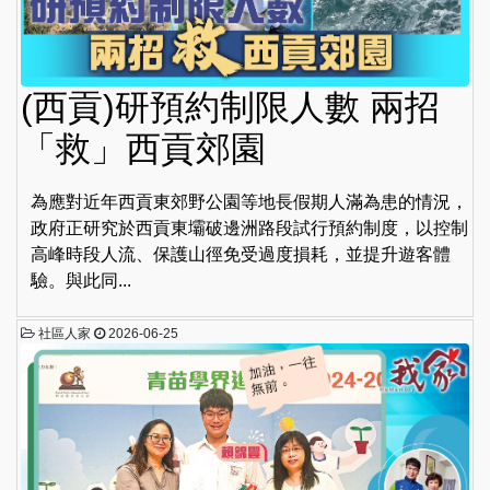
(西貢)研預約制限人數 兩招
「救」西貢郊園
為應對近年西貢東郊野公園等地長假期人滿為患的情況，
政府正研究於西貢東壩破邊洲路段試行預約制度，以控制
高峰時段人流、保護山徑免受過度損耗，並提升遊客體
驗。與此同...
社區人家
2026-06-25