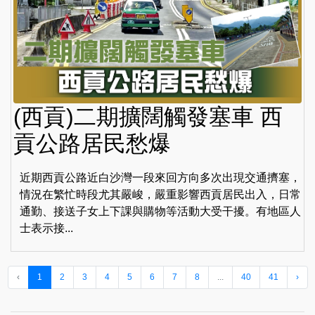
(西貢)二期擴闊觸發塞車 西
貢公路居民愁爆
近期西貢公路近白沙灣一段來回方向多次出現交通擠塞，
情況在繁忙時段尤其嚴峻，嚴重影響西貢居民出入，日常
通勤、接送子女上下課與購物等活動大受干擾。有地區人
士表示接...
‹
1
2
3
4
5
6
7
8
...
40
41
›