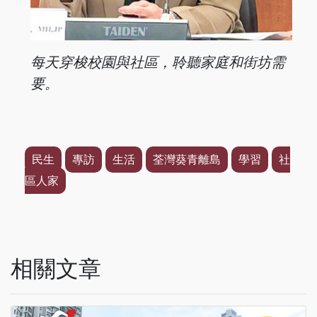
每天穿梭校園與社區，
聆聽家庭和街坊需
要。
民生
專訪
生活
荃灣葵青離島
學習
社
區人家
相關文章