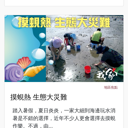
地區焦點
摸蜆熱 生態大災難
踏入暑假，夏日炎炎，一家大細到海邊玩水消
暑是不錯的選擇，近年不少人更會選擇去摸蜆
作樂。不過，由...