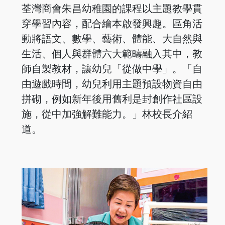
荃灣商會朱昌幼稚園的課程以主題教學貫
穿學習內容，配合繪本啟發興趣。區角活
動將語文、數學、藝術、體能、大自然與
生活、個人與群體六大範疇融入其中，教
師自製教材，讓幼兒「從做中學」。「自
由遊戲時間，幼兒利用主題預設物資自由
拼砌，例如新年後用舊利是封創作社區設
施，從中加強解難能力。」林校長介紹
道。