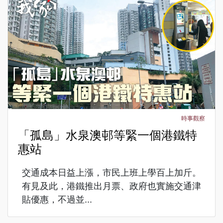
時事觀察
「孤島」水泉澳邨等緊一個港鐵特
惠站
交通成本日益上漲，市民上班上學百上加斤。
有見及此，港鐵推出月票、政府也實施交通津
貼優惠，不過並...