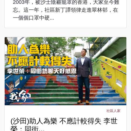
2003年，被沙士陰霾籠罩的香港，大家至今難
忘。這一年，社區新丁譚領律走進翠林邨，在
一個個口罩中硬...
社區人家
(沙田)助人為樂 不應計較得失 李世
榮：同街...