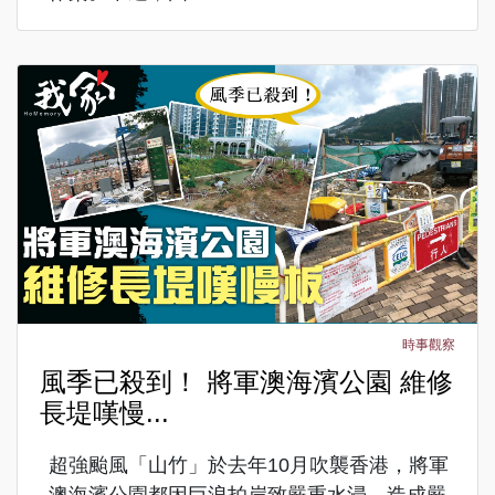
時事觀察
風季已殺到！ 將軍澳海濱公園 維修
長堤嘆慢...
超強颱風「山竹」於去年10月吹襲香港，將軍
澳海濱公園都因巨浪拍岸致嚴重水浸，造成嚴