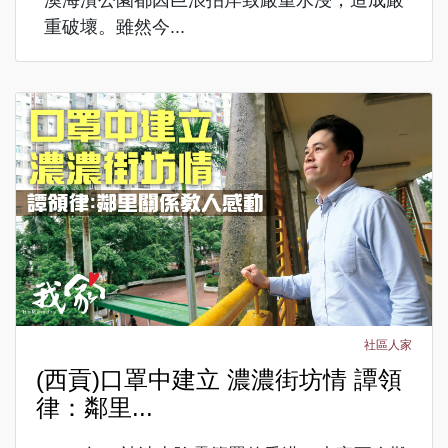
重破壞。雖然今...
社區人家
(西貢)口罩中建立 濃濃街坊情 譚領
律：鄰里...