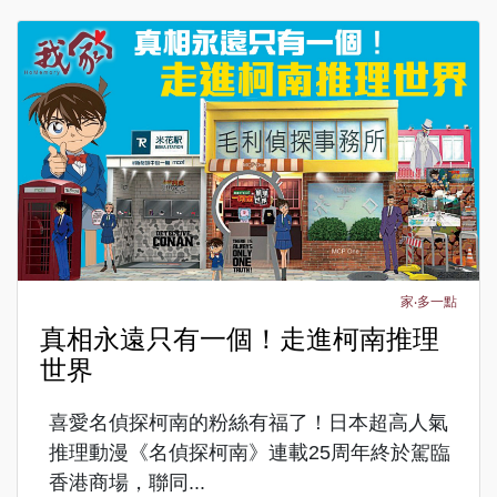
家‧多一點
真相永遠只有一個！走進柯南推理
世界
喜愛名偵探柯南的粉絲有福了！日本超高人氣
推理動漫《名偵探柯南》連載25周年終於駕臨
香港商場，聯同...