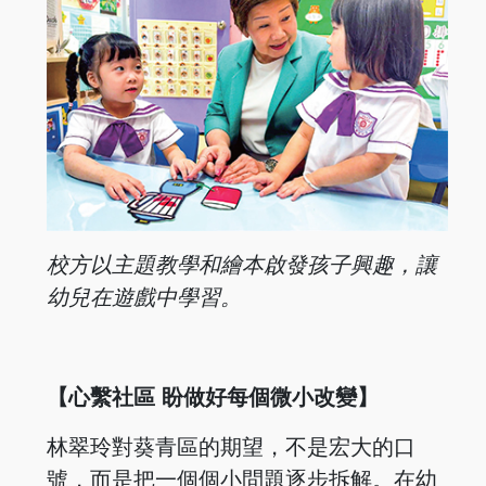
校方以主題教學和繪本啟發孩子
興趣，讓
幼兒在遊戲中學習。
【心繫社區 盼做好每個微小改變】
林翠玲對葵青區的期望，不是宏大的口
號，而是把一個個小問題逐步拆解。在幼