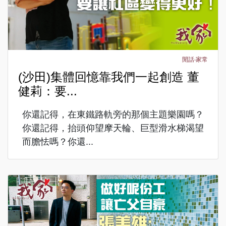
閒話‧家常
(沙田)集體回憶靠我們一起創造 董
健莉：要...
你還記得，在東鐵路軌旁的那個主題樂園嗎？
你還記得，抬頭仰望摩天輪、巨型滑水梯渴望
而膽怯嗎？你還...