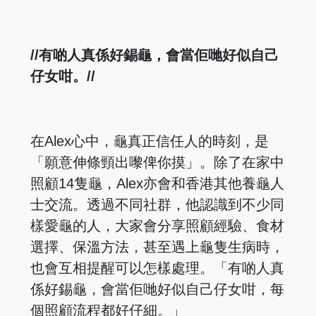
//有啲人真係好錫龜，會當佢哋好似自己
仔女咁。//
在Alex心中，龜真正信任人的時刻，是
「願意伸條頸出嚟俾你摸」。除了在家中
照顧14隻龜，Alex亦會和香港其他養龜人
士交流。透過不同社群，他認識到不少同
樣愛龜的人，大家會分享照顧經驗、食材
選擇、保溫方法，甚至遇上龜隻生病時，
也會互相提醒可以怎樣處理。「有啲人真
係好錫龜，會當佢哋好似自己仔女咁，每
個照顧流程都好仔細。」