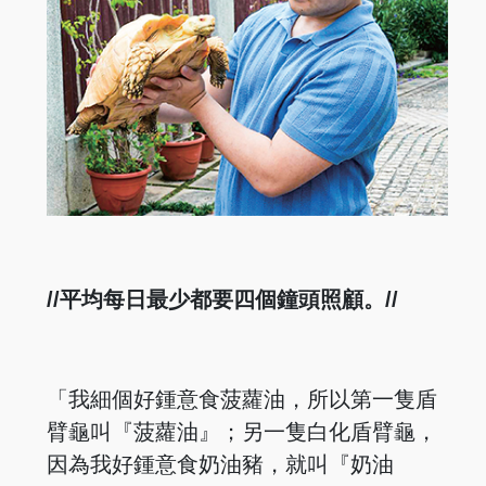
//平均每日最少都要四個鐘頭照顧。//
「我細個好鍾意食菠蘿油，所以第一隻盾
臂龜叫『菠蘿油』；另一隻白化盾臂龜，
因為我好鍾意食奶油豬，就叫『奶油