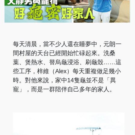
每天清晨，當不少人還在睡夢中，元朗一
間村屋的天台已經開始忙碌起來。洗桑
葉、煲熱水、替烏龜浸浴、刷龜殼……這
些工序，梓維（Alex）每天重複做足幾小
時。對他來說，家中14隻龜並不是「異
寵」，而是一群陪伴自己多年的家人。