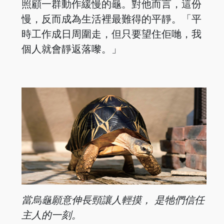
照顧一群動作緩慢的龜。對他而言，這份
慢，反而成為生活裡最難得的平靜。「平
時工作成日周圍走，但只要望住佢哋，我
個人就會靜返落嚟。」
當烏龜願意
伸長頸讓人輕
摸， 是牠們信
任
主人的一
刻。