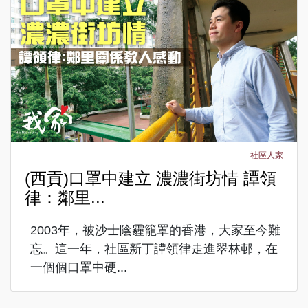
社區人家
(西貢)口罩中建立 濃濃街坊情 譚領
律：鄰里...
2003年，被沙士陰霾籠罩的香港，大家至今難
忘。這一年，社區新丁譚領律走進翠林邨，在
一個個口罩中硬...