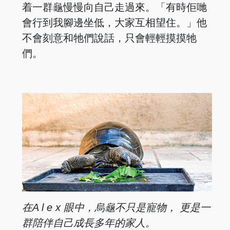
着一群龜慢慢向自己走過來。「有時佢哋
會行到我腳邊坐低，大家互相望住。」他
不會刻意和牠們說話，只會輕輕摸摸牠
們。
在A l e x 眼
中，烏龜不只是
寵物， 更是一
群
陪伴自己成長多
年的家人。