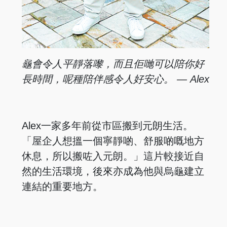
龜會令人平靜落嚟，
而且佢哋可以陪你好
長時
間，呢種陪伴感令人好安
心。 — Alex
Alex一家多年前從市區搬到元朗生活。
「屋企人想搵一個寧靜啲、舒服啲嘅地方
休息，所以搬咗入元朗。」這片較接近自
然的生活環境，後來亦成為他與烏龜建立
連結的重要地方。