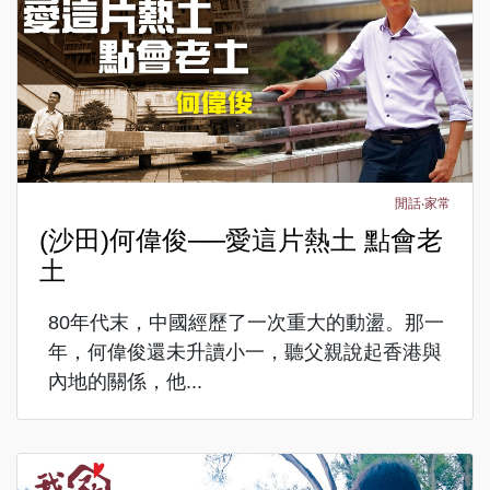
閒話‧家常
(沙田)何偉俊──愛這片熱土 點會老
土
80年代末，中國經歷了一次重大的動盪。那一
年，何偉俊還未升讀小一，聽父親說起香港與
內地的關係，他...