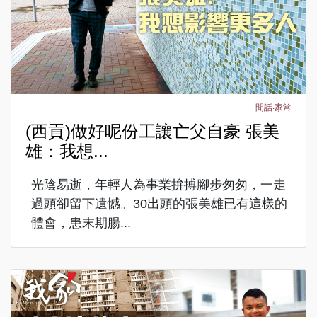
閒話‧家常
(西貢)做好呢份工讓亡父自豪 張美
雄：我想...
光陰易逝，年輕人為事業拚搏腳步匆匆，一走
過頭卻留下遺憾。30出頭的張美雄已有這樣的
體會，患末期腸...