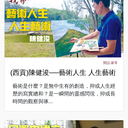
閒話‧家常
(西貢)陳健浚──藝術人生 人生藝術
藝術是什麼？是無中生有的創造，抑或人生經
歷的寫實總和？是一瞬間的靈感閃現，抑或長
時間的觀察與琢...