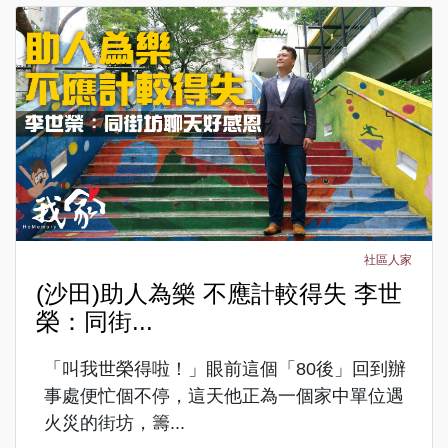
社區人家
(沙田)助人為樂 不應計較得失 李世
榮：同街...
「叫我世榮得啦！」眼前這個「80後」回到辦
事處便忙個不停，這天他正為一個家中單位遇
火災的街坊，籌...