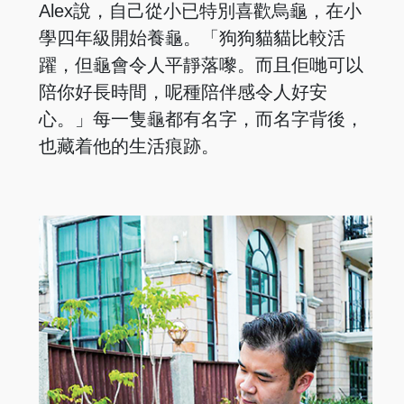
Alex說，自己從小已特別喜歡烏龜，在小
學四年級開始養龜。「狗狗貓貓比較活
躍，但龜會令人平靜落嚟。而且佢哋可以
陪你好長時間，呢種陪伴感令人好安
心。」每一隻龜都有名字，而名字背後，
也藏着他的生活痕跡。