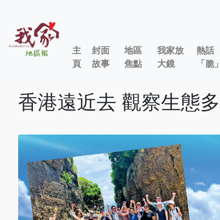
主
封面
地區
我家放
熱話
頁
故事
焦點
大鏡
「脆
香港遠近去 觀察生態