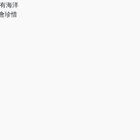
有海洋
會珍惜