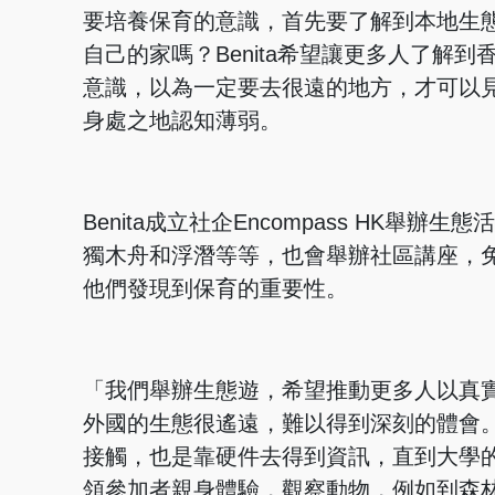
要培養保育的意識，首先要了解到本地生
自己的家嗎？Benita希望讓更多人了解
意識，以為一定要去很遠的地方，才可以
身處之地認知薄弱。
Benita成立社企Encompass HK
獨木舟和浮潛等等，也會舉辦社區講座，
他們發現到保育的重要性。
「我們舉辦生態遊，希望推動更多人以真
外國的生態很遙遠，難以得到深刻的體會。
接觸，也是靠硬件去得到資訊，直到大學
領參加者親身體驗，觀察動物，例如到森