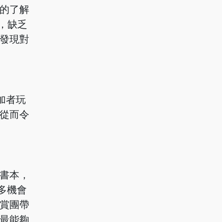
的了解
，缺乏
發現對
參加者玩
從而令
書本，
多機會
賞團帶
最能夠