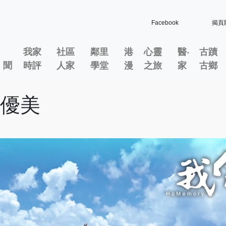
Facebook
揭頁
我家
社區
鄰里
港
心靈
醫‧
古蹟
」聞
時評
人家
學堂
漫
之旅
家
古鄉
多優美