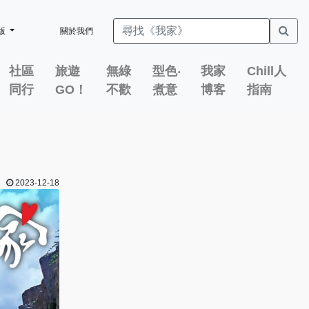
版
關於我們
社區
旅遊
無綠
型色‧
我家
Chill人
同行
GO！
不歡
煮意
博客
指南
2023-12-18