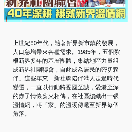
上世紀80年代，隨著新界新市鎮的發展，
人口急增帶來各種需求。1985年，五個紮
根新界多年的基層團體，集結地區力量組
成新界社團聯會，自此成為居民的密切夥
伴。這些年來，新社聯陪伴港人走過時代
變遷，一直以行動將愛國至誠，愛港至深
的赤子情懷薪火相傳，在社區編織出一張
溫情網，將「家」的溫暖傳遞至新界每個
角落。