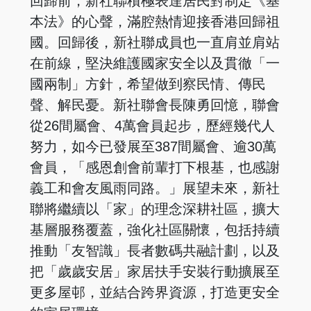
回歸前，新社聯積極表達居民對制定《基
本法》的心聲，滿腔熱情迎接香港回歸祖
國。回歸後，新社聯成員也一直肩並肩站
在前線，堅決維護國家安全以及貫徹「一
國兩制」方針，希望做到察民情、傳民
聲、解民憂。新社聯會長陳勇回憶，聯會
從26間屬會、4萬會員起步，歷經幾代人
努力，如今已發展至387間屬會、逾30萬
會員，「感恩創會前輩打下根基，也感謝
義工和會友風雨同路。」展望未來，新社
聯將繼續以「家」的理念深耕社區，擴大
基層服務覆蓋，強化社區關懷，包括持續
推動「友智識」長者數碼共融計劃，以及
把「歲歲安居」家居扶手安裝行動擴展至
更多屋邨，並結合跨界資源，打造更安全