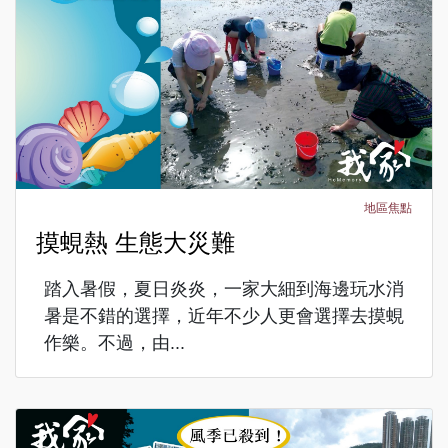
地區焦點
摸蜆熱 生態大災難
踏入暑假，夏日炎炎，一家大細到海邊玩水消
暑是不錯的選擇，近年不少人更會選擇去摸蜆
作樂。不過，由...