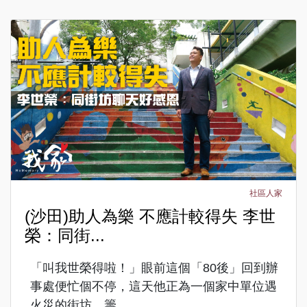
社區人家
(沙田)助人為樂 不應計較得失 李世
榮：同街...
「叫我世榮得啦！」眼前這個「80後」回到辦
事處便忙個不停，這天他正為一個家中單位遇
火災的街坊，籌...