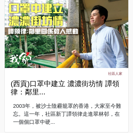
社區人家
(西貢)口罩中建立 濃濃街坊情 譚領
律：鄰里...
2003年，被沙士陰霾籠罩的香港，大家至今難
忘。這一年，社區新丁譚領律走進翠林邨，在
一個個口罩中硬...