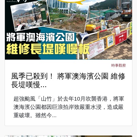
時事觀察
風季已殺到！ 將軍澳海濱公園 維修
長堤嘆慢...
超強颱風「山竹」於去年10月吹襲香港，將軍
澳海濱公園都因巨浪拍岸致嚴重水浸，造成嚴
重破壞。雖然今...