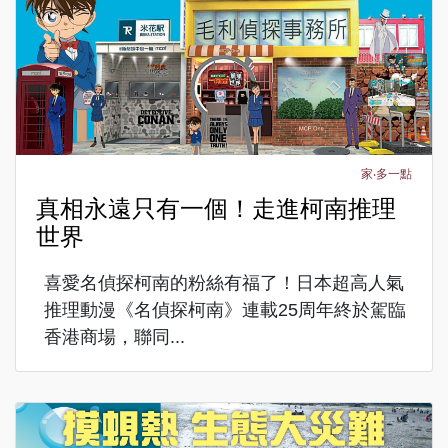
家‧多一點
真相永遠只有一個！走進柯南推理
世界
喜愛名偵探柯南的粉絲有福了！日本超高人氣
推理動漫《名偵探柯南》連載25周年終於駕臨
香港商場，聯同...