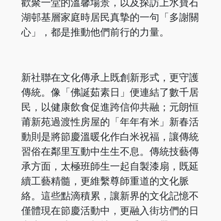
歡聚一堂的溫馨場景，以及探訪上水寶石
湖邨基層家庭時居民真摯的一句「多謝關
心」，都是推動他們前行的力量。
新社聯在文化傳承上既創新形式，更守護
傳統。像「佛誕茹素日」便連結了數千居
民，以健康飲食促進跨信仰共融；元朗恒
莆新苑過渡性房屋的「年年有米」新春活
動則是將節慶溫暖化作白米祝福，讓傳統
習俗在鄰里互動中生生不息。傳統技藝傳
承方面，太極班師生一起自製漆扇，既延
續工藝精髓，更維繫尊師重道的文化脈
絡。這些點滴積累，讓新界的文化記憶不
僅體現在節慶活動中，更融入街坊們的日