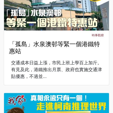
時事觀察
「孤島」水泉澳邨等緊一個港鐵特
惠站
交通成本日益上漲，市民上班上學百上加斤。
有見及此，港鐵推出月票、政府也實施交通津
貼優惠，不過並...