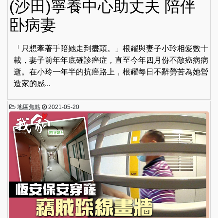
(沙田)寧養中心助丈夫 陪伴
卧病妻
「只想牽著手陪她走到盡頭。」根耀與妻子小玲相愛數十
載，妻子前年年底確診癌症，直至今年四月份不敵癌病病
逝。在小玲一年半的抗癌路上，根耀每日不辭勞苦為她營
造家的感...
地區焦點
2021-05-20