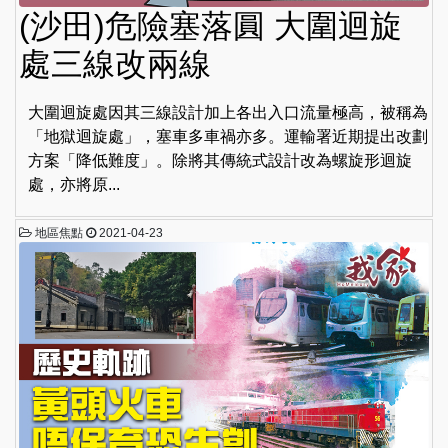
(沙田)危險塞落圓 大圍迴旋
處三線改兩線
大圍迴旋處因其三線設計加上各出入口流量極高，被稱為
「地獄迴旋處」，塞車多車禍亦多。運輸署近期提出改劃
方案「降低難度」。除將其傳統式設計改為螺旋形迴旋
處，亦將原...
地區焦點
2021-04-23