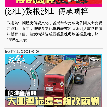
(沙田)紮根沙田 傳承國粹
武術為中國歷史傳統文化，發展至今更成為各國人士喜愛
之運動。近年，康樂及文化事務署亦將武術列入重點推廣
的體育項目。前武術港隊成員張萬珠與胞弟張萬強，於
1995在火炭...
地區焦點
2021-05-06