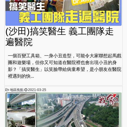
(沙田)搞笑醫生 義工團隊走
遍醫院
一個百變工具箱、一身小丑造型，可能令大家聯想起馬戲
團和遊樂場，但你又可知道在醫院裡也會出現小丑的身
影？「搞笑醫生」以笑臉帶給病童希望，是小朋友在醫院
裡遇到的快...
地區焦點
2021-03-25