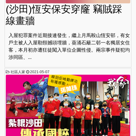
(沙田)恆安保安穿窿 竊賊踩
線畫牆
入屋犯罪案件近期接連發生，繼上月馬鞍山恆安邨，有女
戶主被人入屋勒頸撼頭埋牆，葵涌石籬二邨一名獨居女住
客，本月初亦遭狂徒闖入單位企圖性侵。兩宗事件疑犯均
涉同區、...
社區人家
2021-05-07