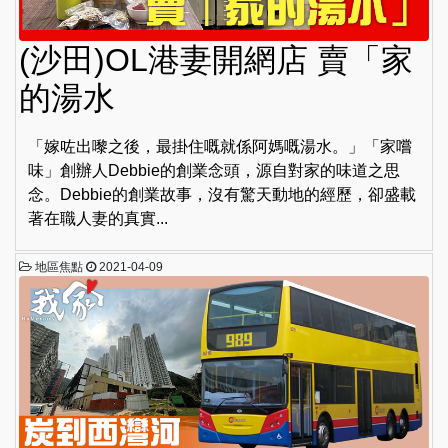
(沙田)OL港妻開網店 賣「家
的湯水
「嫁咗出嚟之後，最掛住嘅就係阿媽嘅湯水。」「家嚐
味」創辦人Debbie的創業念頭，源自對家的味道之思
念。Debbie的創業故事，沒有驚天動地的經歷，卻盛載
著在職人妻的真實...
地區焦點
2021-04-09