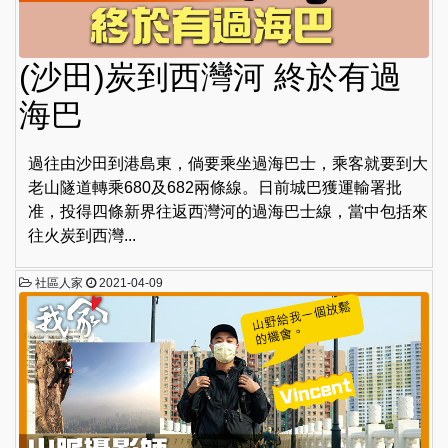
(沙田)炭到西灣河 終於有過
海巴
過往由沙田到港島東，倘要乘坐過海巴士，乘客就要到大
老山隧道轉乘680及682兩條線。日前城巴獲運輸署批
准，投得四條新界往返西灣河的過海巴士線，當中包括來
往火炭到西灣...
社區人家
2021-04-09