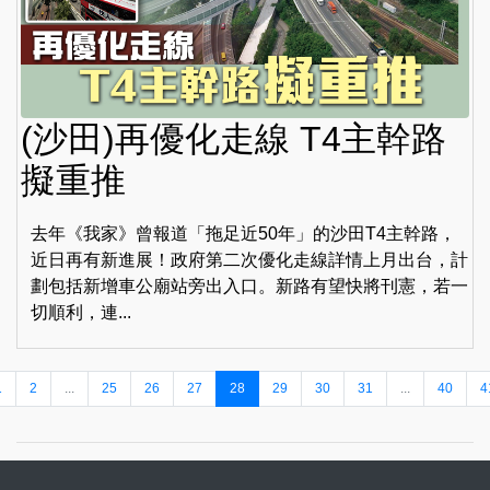
(沙田)再優化走線 T4主幹路
擬重推
去年《我家》曾報道「拖足近50年」的沙田T4主幹路，
近日再有新進展！政府第二次優化走線詳情上月出台，計
劃包括新增車公廟站旁出入口。新路有望快將刊憲，若一
切順利，連...
1
2
...
25
26
27
28
29
30
31
...
40
4