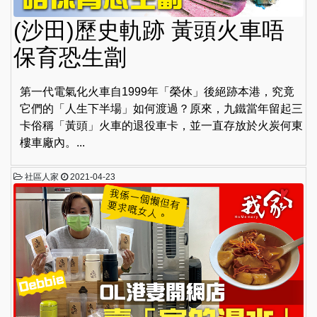
(沙田)歷史軌跡 黃頭火車唔
保育恐生劏
第一代電氣化火車自1999年「榮休」後絕跡本港，究竟
它們的「人生下半場」如何渡過？原來，九鐵當年留起三
卡俗稱「黃頭」火車的退役車卡，並一直存放於火炭何東
樓車廠內。...
社區人家
2021-04-23