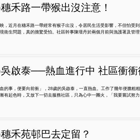
田)穗禾路一帶猴出沒注意！
映，近月在穗禾路一帶經常有猴子出沒，令居民生活受影響，不但怕受到
境衛生問題，真的擔驚受怕。社區幹事陳壇丹於兩個月前與漁護署及管理..
田)吳啟泰──熱血進行中 社區衝衝
血的事，便要向前衝」，28歲的吳啟泰，一直熱血。工作了幾年便膽粗
漸有起色時，又放下一切去服務社區，只為心中一團火，「我要嘗試努力..
田)穗禾苑邨巴去定留？