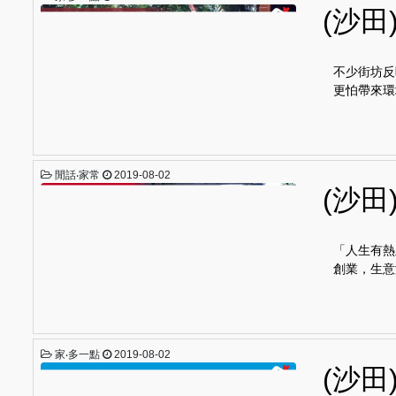
(沙
不少街坊反
更怕帶來環
閒話‧家常
2019-08-02
(沙
「人生有熱
創業，生意
家‧多一點
2019-08-02
(沙