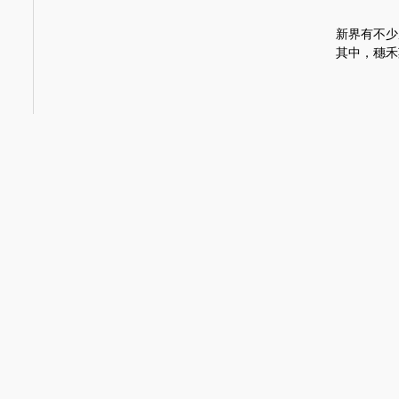
新界有不少
其中，穗禾
社區人家
2019-08-02
(沙
街坊
「林議員，
社區間的互
閒話‧家常
2019-07-19
(沙
做記者，心