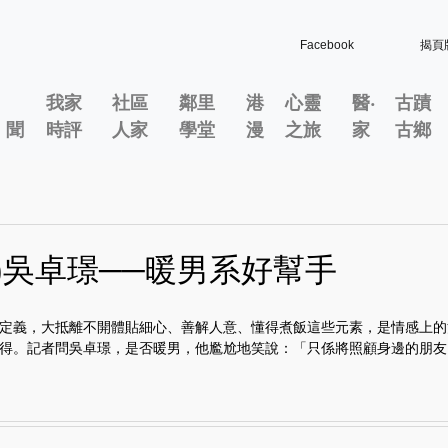
Facebook
揭頁
我家
社區
鄰里
港
心靈
醫‧
古蹟
」聞
時評
人家
學堂
漫
之旅
家
古鄉
田)吳卓璟──暖男系好幫手
定義，大抵離不開體貼細心、善解人意、懂得煮飯這些元素，是情感上的
得。記者問吳卓璟，是否暖男，他尷尬地笑說：「只係將照顧身邊的朋友..