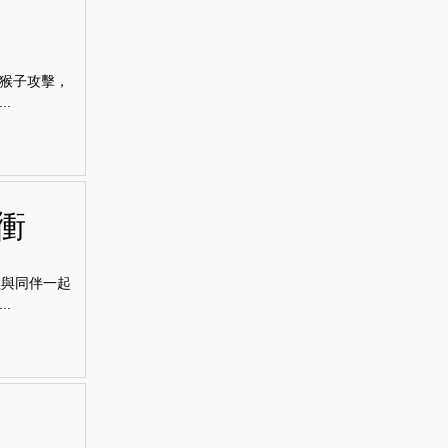
猴子攻擊，
.
衝
粗與同伴一起
.