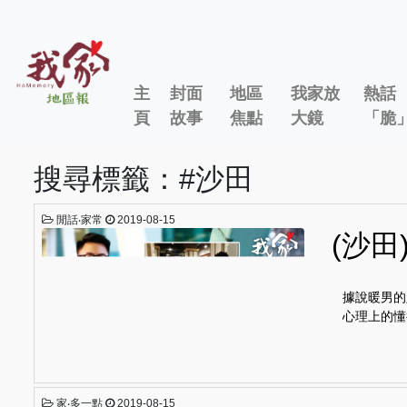
主
封面
地區
我家放
熱話
頁
故事
焦點
大鏡
「脆
搜尋標籤：#沙田
閒話‧家常
2019-08-15
(沙
據說暖男的
心理上的懂
家‧多一點
2019-08-15