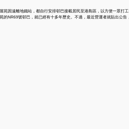
屋苑因遠離地鐵站，都自行安排邨巴接載居民至港島區，以方便一眾打工
苑的NR69號邨巴，就已經有十多年歷史。不過，最近營運者就貼出公告，.
田)你若安好 我便安心 林松茵：希
爭取更多
請隔日敲一敲獨居伯伯家的門。」一個看似簡單到不能再簡單的小要求，
助互愛，街坊間的人情味，以及作為區議員的林松茵的一份簡單而倔強的..
田)帶著新聞觸覺 激發社區脈搏 林
中總有一團火，帶著新聞觸覺與批判思維，窮追不捨，揭露陰暗、揭示真