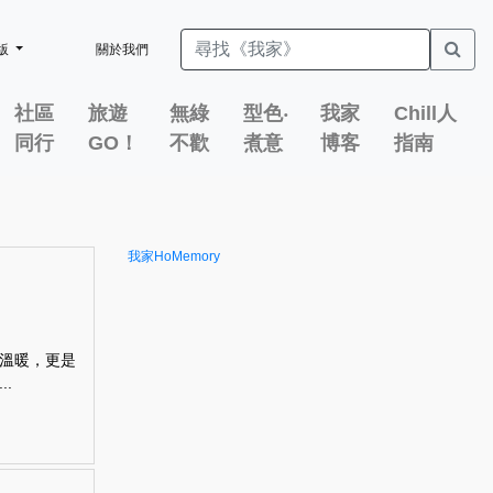
版
關於我們
社區
旅遊
無綠
型色‧
我家
Chill人
同行
GO！
不歡
煮意
博客
指南
我家HoMemory
溫暖，更是
.