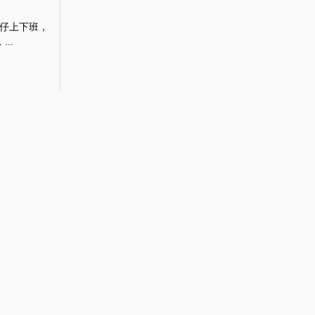
仔上下班，
..
望為
承載的，是
.
宇星
相。今年27