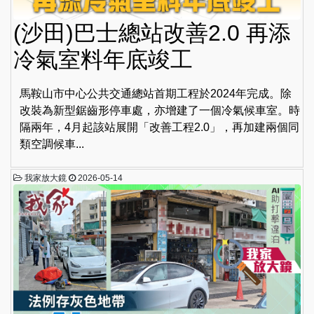
(沙田)巴士總站改善2.0 再添
冷氣室料年底竣工
馬鞍山市中心公共交通總站首期工程於2024年完成。除
改裝為新型鋸齒形停車處，亦增建了一個冷氣候車室。時
隔兩年，4月起該站展開「改善工程2.0」，再加建兩個同
類空調候車...
我家放大鏡
2026-05-14