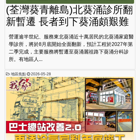
(荃灣葵青離島)北葵涌診所翻
新暫遷 長者到下葵涌頗艱難
營運逾半世紀、服務東北葵涌近十萬居民的北葵涌家庭醫
學診所，將於8月底開始全面翻新，預計工程於2027年第
二季完成，主要服務將暫遷至葵涌麗祖路下葵涌分科診
所。有地區人...
地區焦點
2026-05-28