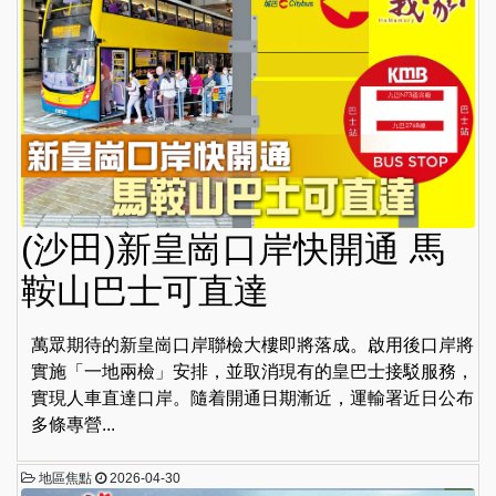
(沙田)新皇崗口岸快開通 馬
鞍山巴士可直達
萬眾期待的新皇崗口岸聯檢大樓即將落成。啟用後口岸將
實施「一地兩檢」安排，並取消現有的皇巴士接駁服務，
實現人車直達口岸。隨着開通日期漸近，運輸署近日公布
多條專營...
地區焦點
2026-04-30