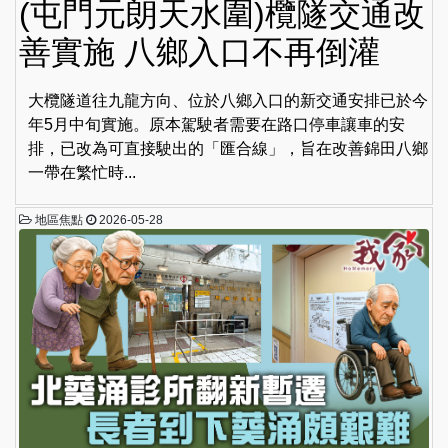
(屯門元朗天水圍)欖隧交通改
善實施 八鄉入口不再倒灌
大欖隧道往九龍方向、位於八鄉入口的新交通安排已於今
年5月中旬實施。原本駕駛者需要在路口停車讓車的安
排，已改為可直接駛出的「匯合線」，旨在改善錦田八鄉
一帶在繁忙時...
地區焦點
2026-05-28