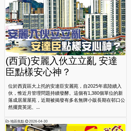
(西貢)安麗入伙立立亂 安達
臣點樣安心神？
位於西貢區大上托的安達臣安麗苑，自2025年底陸續入
伙，惟近月管理問題持續發酵。這個有1,380個單位的新
落成居屋屋苑，近期被揭發有多名無牌小販長期在邨口公
然擺賣英泥、...
地區焦點
2026-04-30