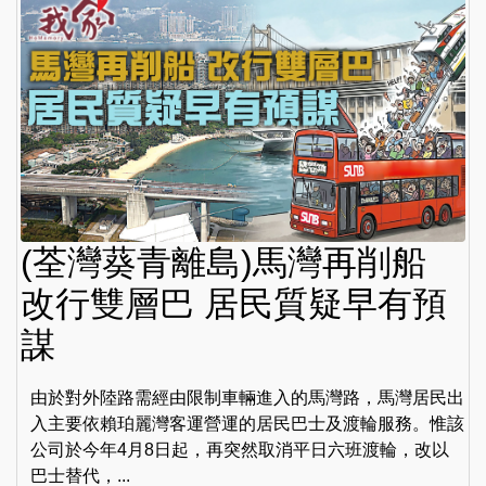
(荃灣葵青離島)馬灣再削船
改行雙層巴 居民質疑早有預
謀
由於對外陸路需經由限制車輛進入的馬灣路，馬灣居民出
入主要依賴珀麗灣客運營運的居民巴士及渡輪服務。惟該
公司於今年4月8日起，再突然取消平日六班渡輪，改以
巴士替代，...