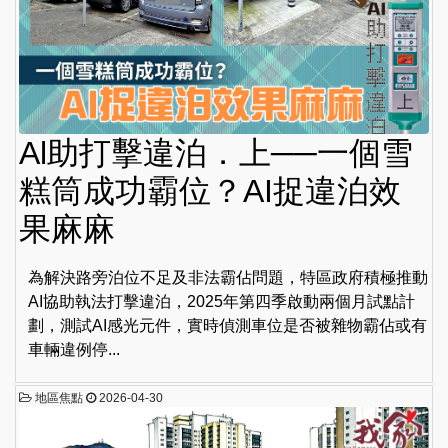
Al助打擊違泊．上──一個雪
糕筒成功霸位？AI捉違泊效
果麻麻
為解決路旁泊位不足及非法霸佔問題，特區政府積極推動
AI協助執法打擊違泊，2025年第四季啟動兩個月試點計
劃，測試AI感光元件，實時偵測車位是否被雜物霸佔或有
車輛違例停...
地區焦點
2026-04-30