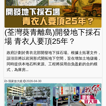
(荃灣葵青離島)開發地下採石
場 青衣人要頂25年？
政府計劃於青衣北部開發地下採石場。根據土拓署文件，
該項目將以岩洞形式開拓地下空間，旨在增加土地儲備，
同時提供本地石料來源。工程將採用自負盈虧的合約模
式，為庫房...
我家放大鏡
2026-04-30