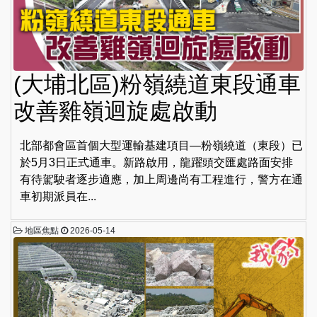
(大埔北區)粉嶺繞道東段通車
改善雞嶺迴旋處啟動
北部都會區首個大型運輸基建項目—粉嶺繞道（東段）已
於5月3日正式通車。新路啟用，龍躍頭交匯處路面安排
有待駕駛者逐步適應，加上周邊尚有工程進行，警方在通
車初期派員在...
地區焦點
2026-05-14