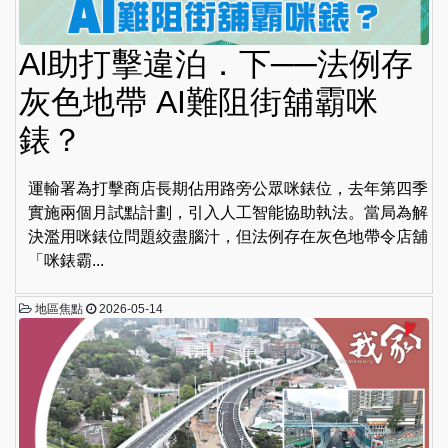
Al助打擊違泊．下──法例存
灰色地帶 AI難阻街舖霸咪
錶？
運輸署為打擊商店長期佔用路旁公眾咪錶位，去年第四季
實施兩個月試點計劃，引入人工智能協助執法。當局為解
決濫用咪錶位問題絞盡腦汁，但法例存在灰色地帶令店舖
「咪錶霸...
地區焦點
2026-05-14