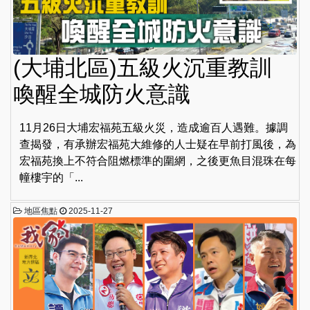
(大埔北區)五級火沉重教訓
喚醒全城防火意識
11月26日大埔宏福苑五級火災，造成逾百人遇難。據調
查揭發，有承辦宏福苑大維修的人士疑在早前打風後，為
宏福苑換上不符合阻燃標準的圍網，之後更魚目混珠在每
幢樓宇的「...
地區焦點
2025-11-27