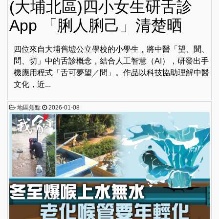
(大埔北區)四小女生研舌診
App 「脷人脷己」清楚晒
四位來自大埔舊墟公立學校的小學生，將中醫「望、聞、
問、切」中的舌診概念，結合人工智慧（AI），研發出手
機應用程式「舌可夢望／問」。作品以科技協助理解中醫
文化，近...
地區焦點
2026-01-08