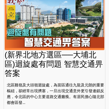
(新界北地方選區──大埔北
區)迴旋處有問題 智慧交通畀
答案
北區雞嶺及大頭嶺迴旋處，為當區通往九龍及元朗的重要
樞紐，卻經常出現擠塞，一旦出現交通意外更引發連鎖反
應，令北區的中心主要道路交通癱瘓。有居民擔心隨北部
都會區發...