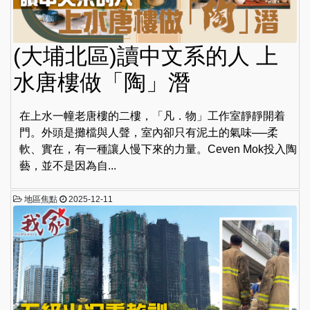
(大埔北區)讀中文系的人 上
水唐樓做「陶」潛
在上水一幢老唐樓的二樓，「凡．物」工作室靜靜開着
門。外頭是攤檔與人聲，室內卻只有泥土的氣味──柔
軟、實在，有一種讓人慢下來的力量。Ceven Mok投入陶
藝，並不是因為自...
地區焦點
2025-12-11