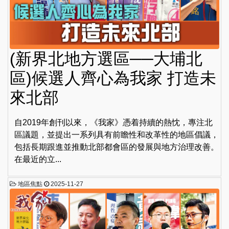
(新界北地方選區──大埔北
區)候選人齊心為我家 打造未
來北部
自2019年創刊以來，《我家》憑着持續的熱忱，專注北
區議題，並提出一系列具有前瞻性和改革性的地區倡議，
包括長期跟進並推動北部都會區的發展與地方治理改善。
在最近的立...
地區焦點
2025-11-27