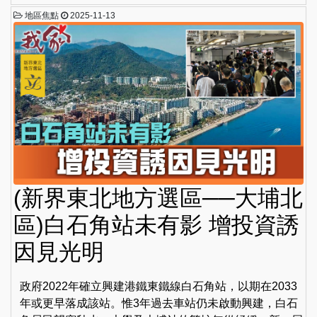
地區焦點
2025-11-13
(新界東北地方選區──大埔北
區)白石角站未有影 增投資誘
因見光明
政府2022年確立興建港鐵東鐵線白石角站，以期在2033
年或更早落成該站。惟3年過去車站仍未啟動興建，白石