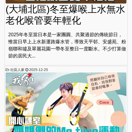
(大埔北區)冬至爆喉上水無水
老化喉管要年輕化
2025年冬至當日本是一家團圓、共聚過節的傳統節日，
惟當日早上上水新運路爆水管，導致天平邨、安盛苑、粉
嶺聯和墟及翠麗花園一帶冬至整日一度斷水。不少打算做
節的居民大...
社區人家
2025-12-25