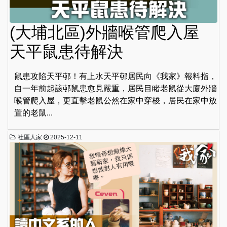
(大埔北區)外牆喉管爬入屋
天平鼠患待解決
鼠患攻陷天平邨！有上水天平邨居民向《我家》報料指，
自一年前起該邨鼠患愈見嚴重，居民目睹老鼠從大廈外牆
喉管爬入屋，更直擊老鼠公然在家中穿梭，居民在家中放
置的老鼠...
社區人家
2025-12-11