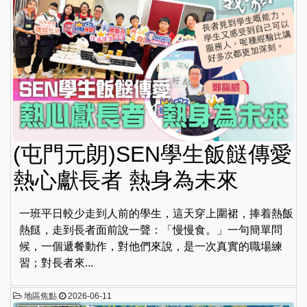
(屯門元朗)SEN學生飯餸傳愛
熱心獻長者 熱身為未來
一班平日較少走到人前的學生，這天穿上圍裙，捧着熱飯
熱餸，走到長者面前說一聲：「慢慢食。」一句簡單問
候，一個遞餐動作，對他們來說，是一次真實的職場練
習；對長者來...
地區焦點
2026-06-11