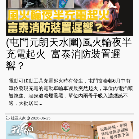
(屯門元朗天水圍)風火輪夜半
充電起火 富泰消防裝置遲
響？
電動可移動工具充電起火時有發生，屯門富泰邨6月中有
單位發現充電的電動單輪車凌晨突然起火，單位內電插頭
被燒焦、牆身遭濃煙熏黑，單位內兩母子吸入濃煙感不
適，大批居民...
社區人家
2026-06-25