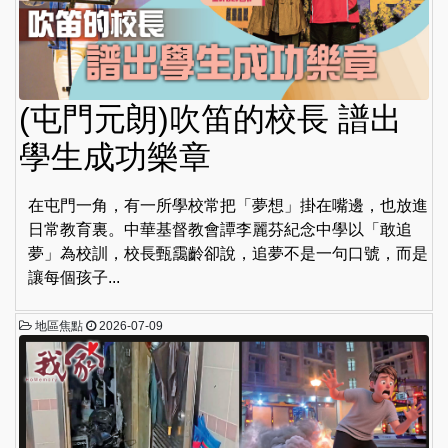
(屯門元朗)吹笛的校長 譜出
學生成功樂章
在屯門一角，有一所學校常把「夢想」掛在嘴邊，也放進
日常教育裏。中華基督教會譚李麗芬紀念中學以「敢追
夢」為校訓，校長甄靄齡卻說，追夢不是一句口號，而是
讓每個孩子...
地區焦點
2026-07-09