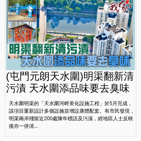
(屯門元朗天水圍)明渠翻新清
污漬 天水圍添品味要去臭味
天水圍明渠的「天水圍河畔美化設施工程」於5月完成，
該項目重新設計多個設施並增設康體配套。有市民發現，
明渠兩岸殘留近200處陳年標語及污漬，經地區人士反映
後亦一併清...