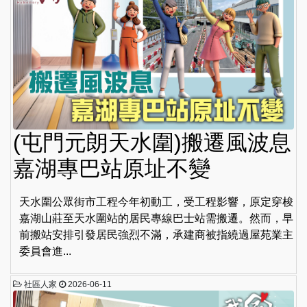
(屯門元朗天水圍)搬遷風波息
嘉湖專巴站原址不變
天水圍公眾街市工程今年初動工，受工程影響，原定穿梭
嘉湖山莊至天水圍站的居民專線巴士站需搬遷。然而，早
前搬站安排引發居民強烈不滿，承建商被指繞過屋苑業主
委員會進...
社區人家
2026-06-11