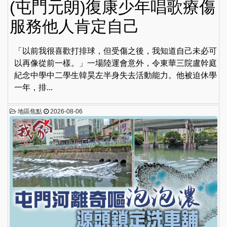
(屯門元朗)復康少年唱歌療傷
服務他人肯定自己
「以前我很喜歡打排球，但受傷之後，我知道自己未必可
以再像從前一樣。」一場陸運會意外，令東華三院盧幹庭
紀念中學中二學生韓昊左半身失去活動能力。他被迫休學
一年，排...
地區焦點
2026-08-06