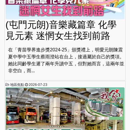
(屯門元朗)音樂藏篇章 化學
見元素 迷惘女生找到前路
在「青苗學界進步獎2024-25」頒獎禮上，明愛元朗陳震
夏中學中五學生蔡雨澄站在台上，接過屬於自己的獎項。
她比同齡學生遲了兩年升讀中五，但對她而言，這兩年並
非空白，而...
地區焦點
2026-07-23