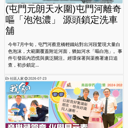
(屯門元朗天水圍)屯門河離奇
嘔「泡泡濃」 源頭鎖定洗車
舖
今年7月中旬，屯門河蔡意橋輕鐵站對出河段驚現大量白
色泡沫，大範圍覆蓋附近河面，猶如河水「嘔白泡」。事
件引發區內恐慌與廣泛關注。經環保署與渠務署連日追
查，初步鎖定...
社區人家
2026-07-23