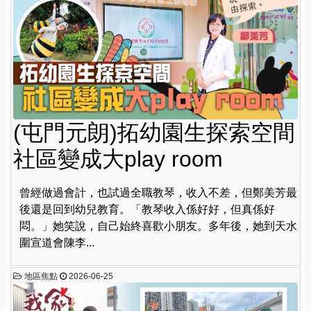
(屯門元朗)拓幼園生探索空間
社區變成大play room
曾經做過會計，也試過全職教琴，收入不差，但鄭美芳最
後還是回到幼兒教育。「教琴收入係好好，但真係好
悶。」她笑說，自己始終喜歡小朋友。多年後，她到天水
圍宣道會陳李...
地區焦點
2026-06-25