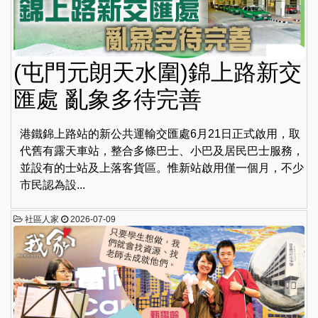
(屯門元朗天水圍)錦上路新交
匯處 亂象多待完善
港鐵錦上路站的新公共運輸交匯處6月21日正式啟用，取
代舊有露天車站，整合多條巴士、小巴及居民巴士服務，
並設有的士站及上落客貨區。惟新站啟用僅一個月，不少
市民認為設...
社區人家
2026-07-09