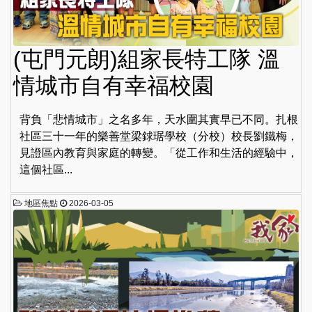
(屯門元朗)組家長特工隊 溫
情城市自有幸福校園
背負「悲情城市」之名多年，天水圍其實早已不同。扎根
社區三十一年的樂善堂梁銶琚學校（分校）校長劉鐵梅，
見證區內教育與家庭的轉變。「從工作和生活的經驗中，
這個社區...
地區焦點
2026-03-05