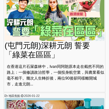
(屯門元朗)深耕元朗 誓要
「綠菜在區區」
在香港這片石屎森林中，Ivan同阿朗原本走在截然不同的
路上：一個修讀政治哲學，一個投身航空業，與農業看似
毫不相干。幾次人生轉折後，兩位90後卻同樣離開城
市，走進元朗...
地區焦點
2026-01-22