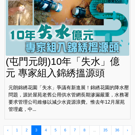
(屯門元朗)10年「失水」億
元 專家組入錦綉搵源頭
元朗錦綉花園「失水」爭議有新進展！錦綉花園的降水壓
問題，源於屋苑老舊公用供水管網長期滲漏嚴重，水務署
要求管理公司維修以減少水資源浪費。惟去年12月屋苑
管理處，中...
‹
1
2
3
4
5
6
7
8
...
35
36
›