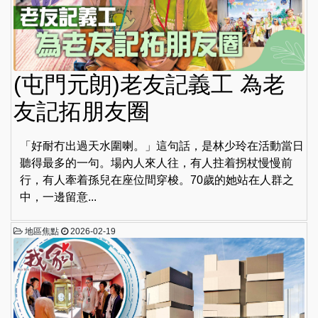
(屯門元朗)老友記義工 為老
友記拓朋友圈
「好耐冇出過天水圍喇。」這句話，是林少玲在活動當日
聽得最多的一句。場內人來人往，有人拄着拐杖慢慢前
行，有人牽着孫兒在座位間穿梭。70歲的她站在人群之
中，一邊留意...
地區焦點
2026-02-19