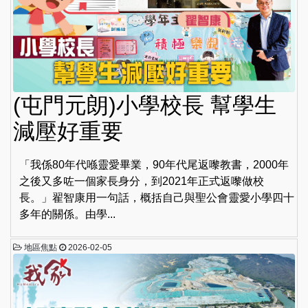
(屯門元朗)小學校長 幫學生
減壓好重要
「我係80年代喺靈愛畢業，90年代尾返嚟教書，2000年
之後又多咗一個家長身分，到2021年正式返嚟做校
長。」翟智康用一句話，概括自己與聖公會靈愛小學四十
多年的關係。由學...
地區焦點
2026-02-05