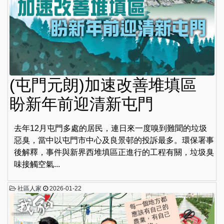
(屯門元朗)加速改善堆填區
盼新年前迎清新屯門
去年12月屯門多處的居民，連日來一度嗅到難聞的垃圾
惡臭，當中以屯門市中心及良景邨的投訴最多。環保署事
後解釋，事件與新界西堆填區正進行的工程有關，垃圾臭
味接觸空氣...
社區人家
2026-01-22