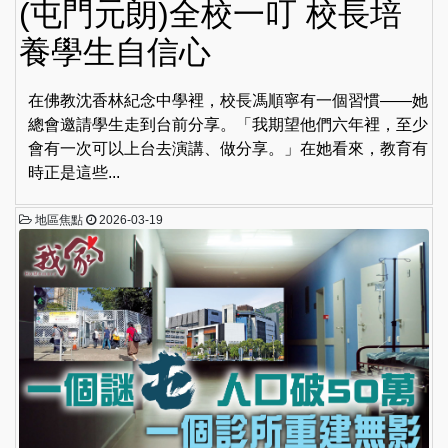
(屯門元朗)全校一叮 校長培
養學生自信心
在佛教沈香林紀念中學裡，校長馮順寧有一個習慣——她
總會邀請學生走到台前分享。「我期望他們六年裡，至少
會有一次可以上台去演講、做分享。」在她看來，教育有
時正是這些...
地區焦點
2026-03-19