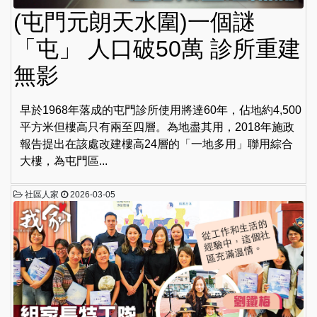
(屯門元朗天水圍)一個謎
「屯」 人口破50萬 診所重建
無影
早於1968年落成的屯門診所使用將達60年，佔地約4,500
平方米但樓高只有兩至四層。為地盡其用，2018年施政
報告提出在該處改建樓高24層的「一地多用」聯用綜合
大樓，為屯門區...
社區人家
2026-03-05