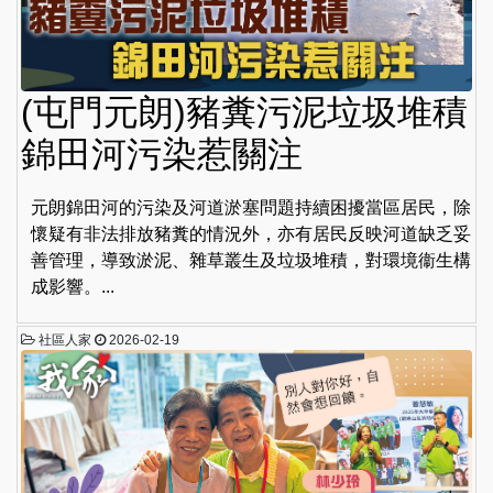
(屯門元朗)豬糞污泥垃圾堆積
錦田河污染惹關注
元朗錦田河的污染及河道淤塞問題持續困擾當區居民，除
懷疑有非法排放豬糞的情況外，亦有居民反映河道缺乏妥
善管理，導致淤泥、雜草叢生及垃圾堆積，對環境衞生構
成影響。...
社區人家
2026-02-19