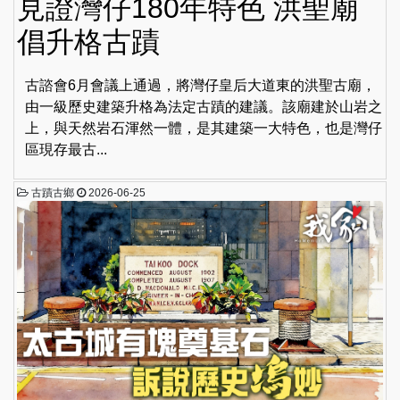
見證灣仔180年特色 洪聖廟
倡升格古蹟
古諮會6月會議上通過，將灣仔皇后大道東的洪聖古廟，
由一級歷史建築升格為法定古蹟的建議。該廟建於山岩之
上，與天然岩石渾然一體，是其建築一大特色，也是灣仔
區現存最古...
古蹟古鄉
2026-06-25