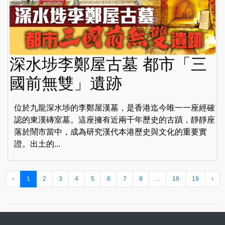
深水埗李鄭屋古墓 都市「三
國前無雙」遺跡
位於九龍深水埗的李鄭屋漢墓，是香港迄今唯一一座經確
認的東漢磚室墓。這座擁有近兩千年歷史的古蹟，靜靜座
落於鬧市當中，成為研究漢代本港歷史與文化的重要實
證。出土的...
‹
1
2
3
4
5
6
7
8
...
18
19
›