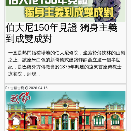
伯大尼150年見證 獨身主義
到成雙成對
一直是熱門婚禮場地的伯大尼修院，坐落於薄扶林的山嶺
之上。該座米白色的新哥德式建築靜靜矗立逾一個半世
紀，是巴黎外方傳教會於1875年興建的遠東首座傳教士
療養院，到現...
古蹟古鄉
2026-04-16