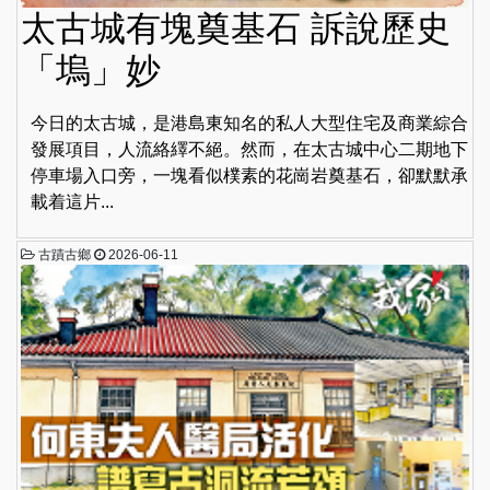
太古城有塊奠基石 訴說歷史
「塢」妙
今日的太古城，是港島東知名的私人大型住宅及商業綜合
發展項目，人流絡繹不絕。然而，在太古城中心二期地下
停車場入口旁，一塊看似樸素的花崗岩奠基石，卻默默承
載着這片...
古蹟古鄉
2026-06-11