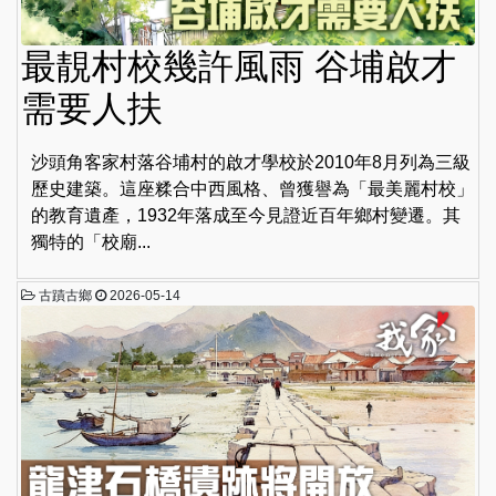
最靚村校幾許風雨 谷埔啟才
需要人扶
沙頭角客家村落谷埔村的啟才學校於2010年8月列為三級
歷史建築。這座糅合中西風格、曾獲譽為「最美麗村校」
的教育遺產，1932年落成至今見證近百年鄉村變遷。其
獨特的「校廟...
古蹟古鄉
2026-05-14