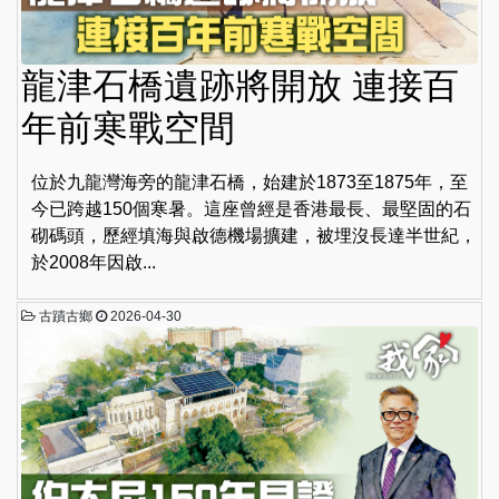
龍津石橋遺跡將開放 連接百
年前寒戰空間
位於九龍灣海旁的龍津石橋，始建於1873至1875年，至
今已跨越150個寒暑。這座曾經是香港最長、最堅固的石
砌碼頭，歷經填海與啟德機場擴建，被埋沒長達半世紀，
於2008年因啟...
古蹟古鄉
2026-04-30