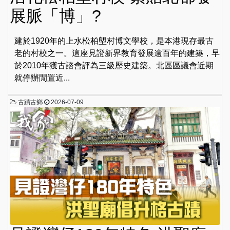
展脈「博」?
建於1920年的上水松柏塱村博文學校，是本港現存最古
老的村校之一。這座見證新界教育發展逾百年的建築，早
於2010年獲古諮會評為三級歷史建築。北區區議會近期
就停辦閒置近...
古蹟古鄉
2026-07-09