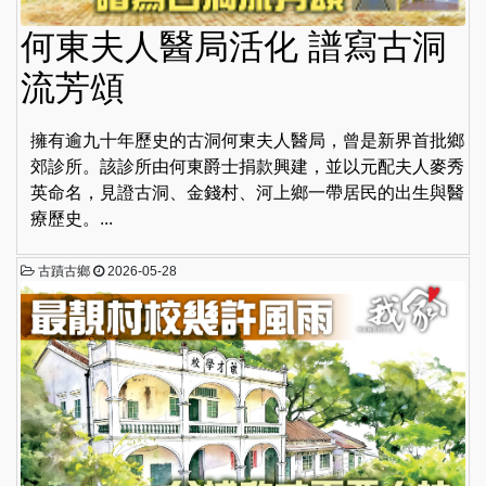
何東夫人醫局活化 譜寫古洞
流芳頌
擁有逾九十年歷史的古洞何東夫人醫局，曾是新界首批鄉
郊診所。該診所由何東爵士捐款興建，並以元配夫人麥秀
英命名，見證古洞、金錢村、河上鄉一帶居民的出生與醫
療歷史。...
古蹟古鄉
2026-05-28