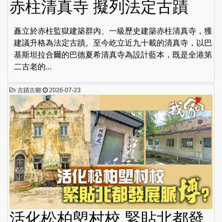
赤柱清真寺 擬列法定古蹟
矗立於赤柱監獄建築群內、一級歷史建築赤柱清真寺，獲
建議升格為法定古蹟。至今屹立近九十載的清真寺，以巴
基斯坦拉合爾的巴德夏希清真寺為設計藍本，既是全港第
二古老的...
古蹟古鄉
2026-07-23
活化松柏塱村校 緊貼北都發