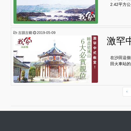
2.42平
古蹟古鄉
2019-05-09
激罕
在沙田這個
田火車站的
‹