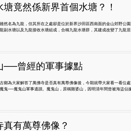
水塘竟然係新界首個水塘？！
雖然名為九龍，但其所在之處卻是位於新界沙田區西南面的金山郊野公園
龍副水塘以及九龍接收水塘組成，合稱九龍水塘群，其建成改變了九龍居..
山──曾經的軍事據點
古鄉為大家解答了萬佛寺是否真有萬尊佛像後，今期就帶大家看一看位處
魔鬼──魔鬼山軍事遺蹟。魔鬼山，原稱雞婆山，因明清年間曾被海盜佔據.
寺真有萬尊佛像？