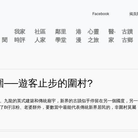
Facebook
揭頁
我家
社區
鄰里
港
心靈
醫‧
古蹟
」聞
時評
人家
學堂
漫
之旅
家
古鄉
圍──遊客止步的圍村?
、九龍的英式建築和傳統廟宇，新界的古蹟似乎停留在另一個國度，另一
了B仔涼粉、老婆餅外，要數當中最能代表傳統新界居民的，非圍村莫屬，.