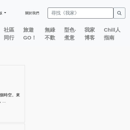
版
關於我們
社區
旅遊
無綠
型色‧
我家
Chill人
同行
GO！
不歡
煮意
博客
指南
個時空。來
..