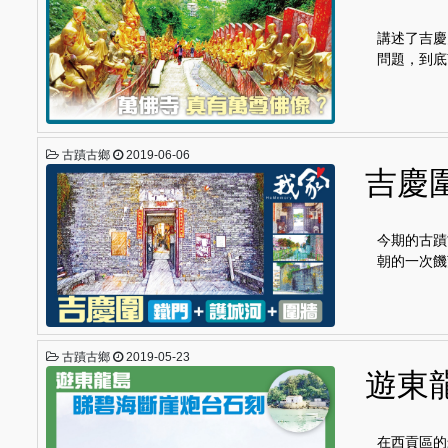
講述了吉慶
問題，到底
古蹟古鄉
2019-06-06
吉慶
今期的古蹟
朝的一次饑
古蹟古鄉
2019-05-23
遊東
在西貢區的