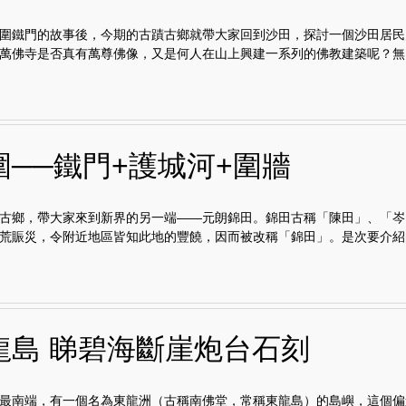
圍鐵門的故事後，今期的古蹟古鄉就帶大家回到沙田，探討一個沙田居民
萬佛寺是否真有萬尊佛像，又是何人在山上興建一系列的佛教建築呢？無..
圍──鐵門+護城河+圍牆
古鄉，帶大家來到新界的另一端——元朗錦田。錦田古稱「陳田」、「岑
荒賑災，令附近地區皆知此地的豐饒，因而被改稱「錦田」。是次要介紹的.
龍島 睇碧海斷崖炮台石刻
最南端，有一個名為東龍洲（古稱南佛堂，常稱東龍島）的島嶼，這個偏