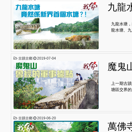
九龍
九龍水塘，
龍水塘、九
古蹟古鄉
2019-07-04
魔鬼
上一期古蹟
塘區交界的
古蹟古鄉
2019-06-20
萬佛