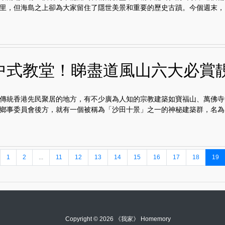
方公里，但海島之上卻為大家留住了隱世美景和重要的歷史古蹟。今個週末，..
中式教堂！睇盡道風山六大必賞
傳統香港先民聚居的地方，有不少廣為人知的宗教建築如寶福山、萬佛寺
鄉事委員會後方，就有一個被稱為「沙田十景」之一的神秘建築群，名為..
1
2
...
11
12
13
14
15
16
17
18
19
Copyright © 2026 《我家》 Homemory