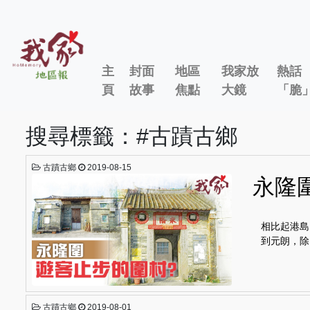
主
封面
地區
我家放
熱話
頁
故事
焦點
大鏡
「脆
搜尋標籤：#古蹟古鄉
古蹟古鄉
2019-08-15
永隆
相比起港島
到元朗，除
古蹟古鄉
2019-08-01