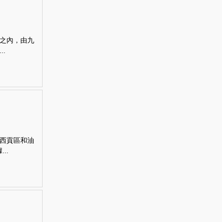
之內，由九
.
西貢區和油
..