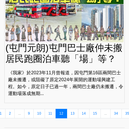
(屯門元朗)屯門巴士廠仲未搬
居民跑圈泊車聽「場」等？
《我家》於2023年11月曾報道，因屯門第16區兩間巴士
廠未搬遷，或阻礙了原定2024年展開的運動場興建工
程。如今，原定日子已過一年，兩間巴士廠仍未搬遷，令
運動場落成無期...
1
2
...
9
10
11
12
13
14
15
...
34
3