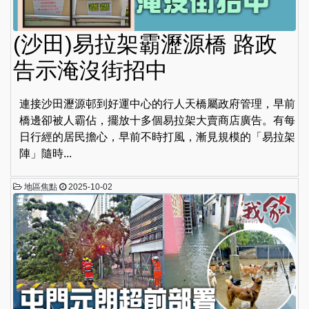
(沙田)易拉架霸瀝源橋 路政
告示淹沒街招中
連接沙田瀝源邨到好運中心的行人天橋屬政府管理，早前
橋邊卻被人霸佔，擺放十多個易拉架大賣商店廣告。有每
日行經的居民擔心，早前不時打風，漸見規模的「易拉架
陣」隨時...
地區焦點
2025-10-02