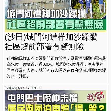
(沙田)城門河遭樺加沙蹂躪
社區超前部署有驚無險
超強颱風樺加沙吹襲期間正值漲潮，風暴潮期間吐露港最
高水位一度錄得超過3.8米。城門河水位暴漲，淹沒兩岸
單車徑及行人路，城門河行人隧道在政府提前封閉後水浸
沒頂，沙田...
地區焦點
2025-09-18