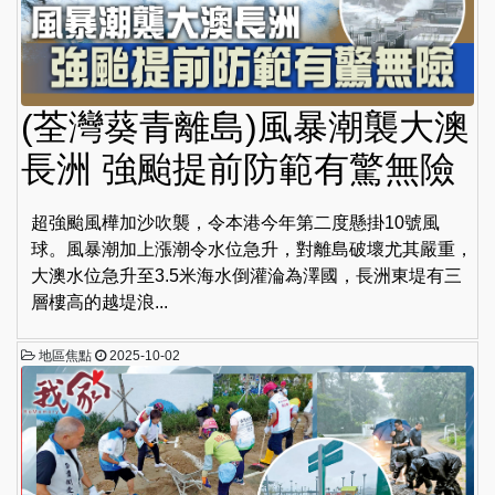
(荃灣葵青離島)風暴潮襲大澳
長洲 強颱提前防範有驚無險
超強颱風樺加沙吹襲，令本港今年第二度懸掛10號風
球。風暴潮加上漲潮令水位急升，對離島破壞尤其嚴重，
大澳水位急升至3.5米海水倒灌淪為澤國，長洲東堤有三
層樓高的越堤浪...
地區焦點
2025-10-02