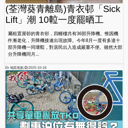
(荃灣葵青離島)青衣邨「Sick
Lift」潮 10𨋢一度罷晒工
屬租置屋邨的青衣邨，四幢樓共有36部升降機。惟因機
件漸老化，升降機接連出現故障。今年8月一度有多達十
部升降機一同壞𨋢，對居民出入造成嚴重不便。雖然大部
分升降機同月...
地區焦點
2025-10-16