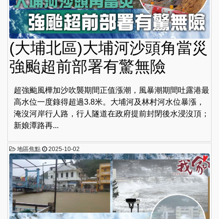
(大埔北區)大埔河沙頭角當災
強颱超前部署有驚無險
超強颱風樺加沙吹襲期間正值漲潮，風暴潮期間吐露港最
高水位一度錄得超過3.8米。大埔河及林村河水位暴漲，
淹沒河岸行人路，行人隧道在政府提前封閉後水浸沒頂；
新娘潭路再...
地區焦點
2025-10-02