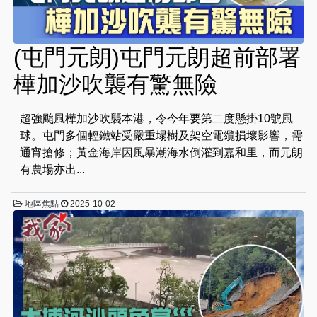
(屯門元朗)屯門元朗超前部署
樺加沙吹襲有驚無險
超強颱風樺加沙吹襲本港，令今年要第二度懸掛10號風
球。屯門多個輕鐵站受嚴重塌樹及架空電纜損壞影響，需
通宵搶修；黃金海岸因風暴潮海水倒灌到嘉和里，而元朗
有農場亦出...
地區焦點
2025-10-02