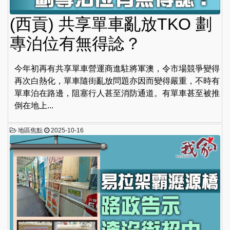
(西貢) 共享單車亂放TKO 劃
專泊位有無得諗？
今年初再有共享單車營運商進駐將軍澳，令市場競爭變得
再次白熱化，單車隨街亂放問題亦因而變得嚴重，不時有
單車泊在路邊，阻塞行人甚至消防通道。有單車甚至被推
倒在地上...
地區焦點
2025-10-16