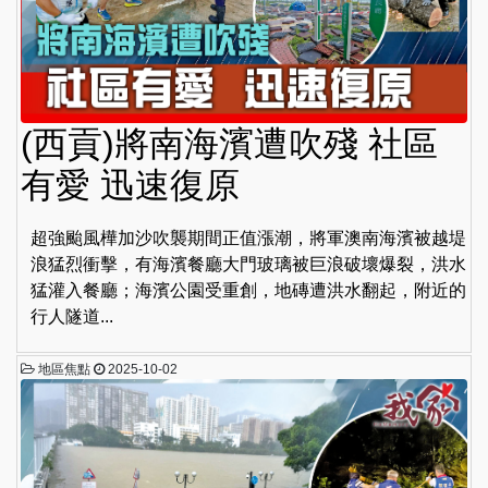
(西貢)將南海濱遭吹殘 社區
有愛 迅速復原
超強颱風樺加沙吹襲期間正值漲潮，將軍澳南海濱被越堤
浪猛烈衝擊，有海濱餐廳大門玻璃被巨浪破壞爆裂，洪水
猛灌入餐廳；海濱公園受重創，地磚遭洪水翻起，附近的
行人隧道...
地區焦點
2025-10-02