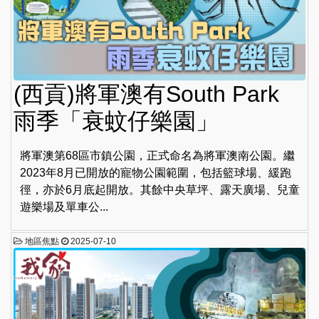
(西貢)將軍澳有South Park
雨季「衰蚊仔樂園」
將軍澳第68區市鎮公園，正式命名為將軍澳南公園。繼
2023年8月已開放的寵物公園範圍，包括籃球場、緩跑
徑，亦於6月底起開放。其餘中央草坪、露天廣場、兒童
遊樂場及單車公...
地區焦點
2025-07-10