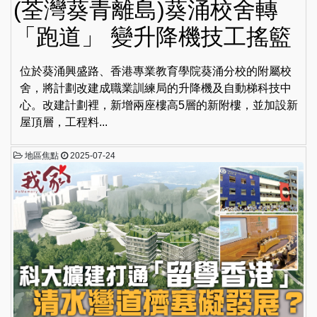
(荃灣葵青離島)葵涌校舍轉
「跑道」 變升降機技工搖籃
位於葵涌興盛路、香港專業教育學院葵涌分校的附屬校
舍，將計劃改建成職業訓練局的升降機及自動梯科技中
心。改建計劃裡，新增兩座樓高5層的新附樓，並加設新
屋頂層，工程料...
地區焦點
2025-07-24