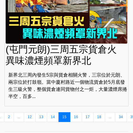
(屯門元朗)三周五宗貨倉火
異味濃煙頻罩新界北
新界北三周內發生5宗與貨倉相關火警，三宗位於元朗、
兩宗位於打鼓嶺。當中廈村路近一個物流貨倉於5月底發
生三級火警，整個貨倉連同貨物付之一炬，大量濃煙席捲
半空，百多...
1
2
...
12
13
14
15
16
17
18
...
34
3