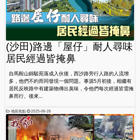
(沙田)路邊「屋仔」耐人尋味
居民經過皆掩鼻
自馬鞍山錦駿苑落成入伙後，西沙路旁行人路的人流增
多，他們不約而同發現一個問題。事源5月初後，相繼有
居民反映路中有建築物傳出臭味，令他們每次經過皆需掩
鼻而行。後來...
地區焦點
2025-06-26