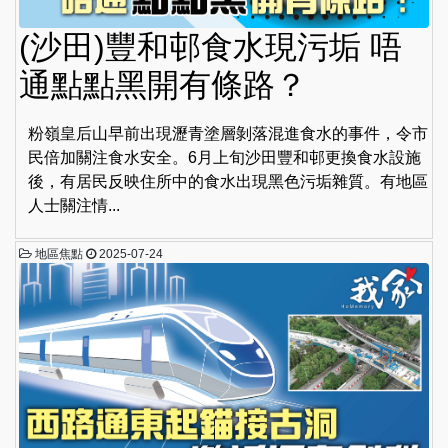
(沙田)豐和邨食水現污垢 唔
通點點黑開有條路？
粉嶺皇后山早前出現瀝青塗層剝落混進食水的事件，令市
民倍加關注食水安全。6月上旬沙田豐和邨更換食水設施
後，有居民反映住所中的食水出現黑色污垢雜質。有地區
人士關注情...
地區焦點
2025-07-24