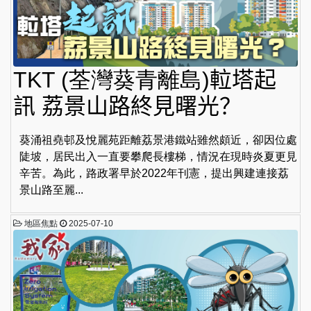
TKT (荃灣葵青離島)𨋢塔起
訊 荔景山路終見曙光？
葵涌祖堯邨及悅麗苑距離荔景港鐵站雖然頗近，卻因位處
陡坡，居民出入一直要攀爬長樓梯，情況在現時炎夏更見
辛苦。為此，路政署早於2022年刊憲，提出興建連接荔
景山路至麗...
地區焦點
2025-07-10