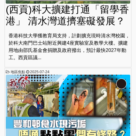
(西貢)科大擴建打通「留學香
港」 清水灣道擠塞礙發展？
香港科技大學獲教育局支持，計劃擴充現時清水灣校園，
於科大南門巴士站附近興建4座實驗室及教學大樓。擴建
用地由邵氏基金會捐贈及政府撥出，預計最快2027年動
工。西貢區議...
地區焦點
2025-07-24