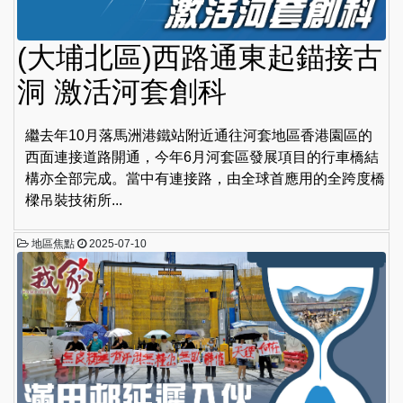
(大埔北區)西路通東起錨接古
洞 激活河套創科
繼去年10月落馬洲港鐵站附近通往河套地區香港園區的
西面連接道路開通，今年6月河套區發展項目的行車橋結
構亦全部完成。當中有連接路，由全球首應用的全跨度橋
樑吊裝技術所...
地區焦點
2025-07-10