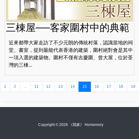
三棟屋──客家圍村中的典範
近來都帶大家走訪了不少元朗的傳統村落，認識當地的祠
堂、書室，提到最能代表香港的建築，圍村絕對會是其中
一項入選的建築物。圍村不僅有吉慶圍、曾大屋，位於荃
灣的三棟...
1
2
...
11
12
13
14
15
16
17
18
19
Copyright © 2026 《我家》 Homemory