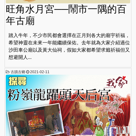
旺角水月宮──鬧市一隅的百
年古廟
踏入牛年，不少市民都會選擇在正月到各大的廟宇祈福，
希望神靈在未來一年能繼續保佑。去年就為大家介紹過位
沙田車公廟以及黃大仙祠，假如大家都希望求籤祈福但又
想避開人...
古蹟古鄉
2021-02-11