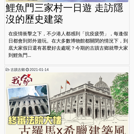
鯉魚門三家村一日遊 走訪隱
沒的歷史建築
在疫情衝擊之下，不少港人都感到「抗疫疲勞」，每逢假
日都會到郊外遊玩。在大多數博物館都關閉的情況下，到
底大家假日還有甚麼好去處呢？今期的古蹟古鄉就帶大家
到鯉魚門...
古蹟古鄉
2021-01-14