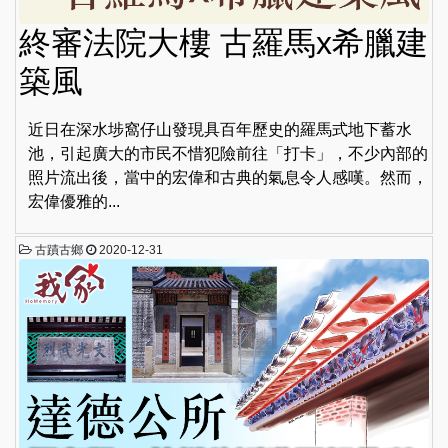
終審法院大樓 古羅馬x希臘建
築風
近日在深水埗窩仔山發現具百年歷史的羅馬式地下蓄水
池，引起廣大的市民不惜犯險前往「打卡」，不少內部的
照片流出後，當中的宏偉和古典的氣息令人感嘆。然而，
宏偉優雅的...
古蹟古鄉
2020-12-31