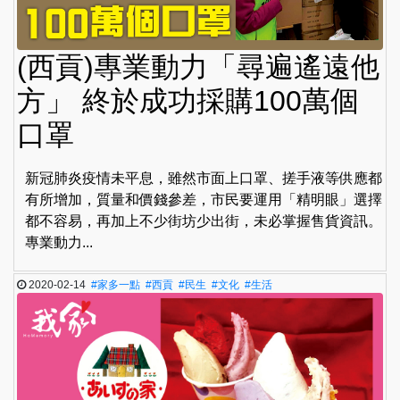
(西貢)專業動力「尋遍遙遠他
方」 終於成功採購100萬個
口罩
新冠肺炎疫情未平息，雖然市面上口罩、搓手液等供應都
有所增加，質量和價錢參差，市民要運用「精明眼」選擇
都不容易，再加上不少街坊少出街，未必掌握售貨資訊。
專業動力...
2020-02-14
#家多一點
#西貢
#民生
#文化
#生活