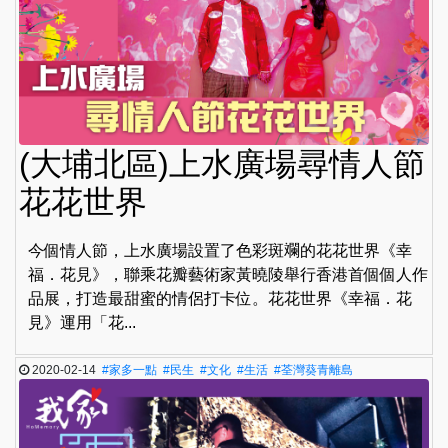
(大埔北區)上水廣場尋情人節
花花世界
今個情人節，上水廣場設置了色彩斑斕的花花世界《幸
福．花見》，聯乘花瓣藝術家黃曉陵舉行香港首個個人作
品展，打造最甜蜜的情侶打卡位。花花世界《幸福．花
見》運用「花...
2020-02-14
#家多一點
#民生
#文化
#生活
#荃灣葵青離島