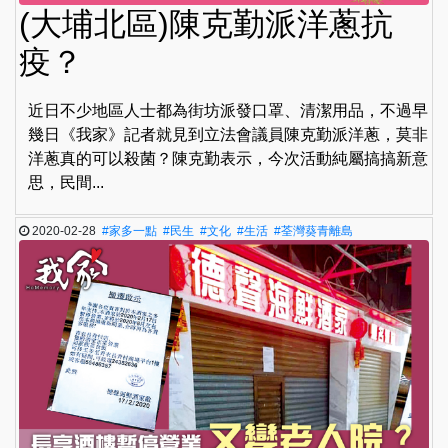
(大埔北區)陳克勤派洋蔥抗
疫？
近日不少地區人士都為街坊派發口罩、清潔用品，不過早
幾日《我家》記者就見到立法會議員陳克勤派洋蔥，莫非
洋蔥真的可以殺菌？陳克勤表示，今次活動純屬搞搞新意
思，民間...
2020-02-28
#家多一點
#民生
#文化
#生活
#荃灣葵青離島