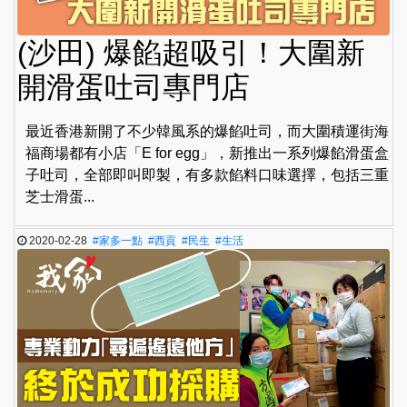
(沙田) 爆餡超吸引！大圍新
開滑蛋吐司專門店
最近香港新開了不少韓風系的爆餡吐司，而大圍積運街海
福商場都有小店「E for egg」，新推出一系列爆餡滑蛋盒
子吐司，全部即叫即製，有多款餡料口味選擇，包括三重
芝士滑蛋...
2020-02-28
#家多一點
#西貢
#民生
#生活