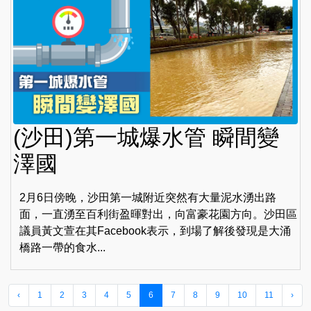
(沙田)第一城爆水管 瞬間變
澤國
2月6日傍晚，沙田第一城附近突然有大量泥水湧出路
面，一直湧至百利街盈暉對出，向富豪花園方向。沙田區
議員黃文萱在其Facebook表示，到場了解後發現是大涌
橋路一帶的食水...
‹
1
2
3
4
5
6
7
8
9
10
11
›