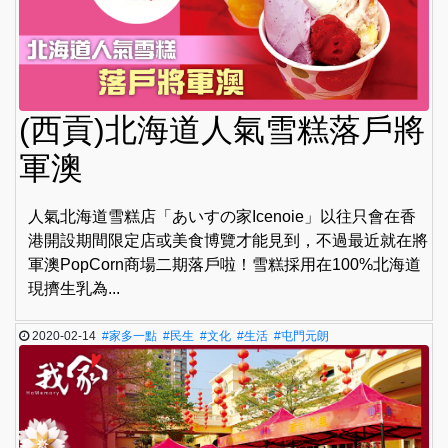
(西貢)北海道人氣雪糕落戶將
軍澳
人氣北海道雪糕店「あいすの家Icenoie」以往只會在香
港開設期間限定店或美食博覽才能見到，不過最近就在將
軍澳PopCorn商場二期落戶啦！雪糕採用在100%北海道
現擠生乳為...
2020-02-14
#家多一點
#民生
#文化
#生活
#屯門元朗