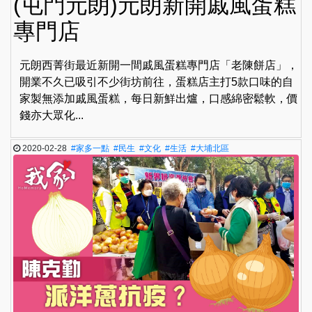
(屯門元朗)元朗新開戚風蛋糕
專門店
元朗西菁街最近新開一間戚風蛋糕專門店「老陳餅店」，
開業不久已吸引不少街坊前往，蛋糕店主打5款口味的自
家製無添加戚風蛋糕，每日新鮮出爐，口感綿密鬆軟，價
錢亦大眾化...
2020-02-28
#家多一點
#民生
#文化
#生活
#大埔北區