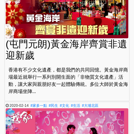
(屯門元朗)黃金海岸齊賞非遺
迎新歲
香港有不少文化遺產，都是我們的共同回憶。黃金海岸商
場最近就舉行一系列別開生面的「非物質文化遺產」活
動，讓大家與親朋好友一起體驗傳統。多位大師於黃金海
岸商場坐陣...
2020-02-14
#家多一點
#民生
#文化
#生活
#大埔北區