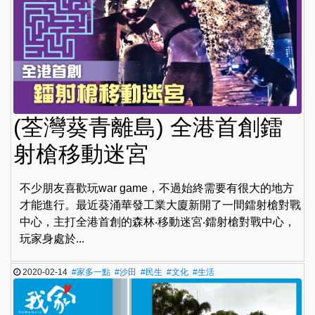
(荃灣葵青離島) 全港首創鐳
射槍移動迷宮
不少朋友喜歡玩war game，不過始終需要有很大的地方
才能進行。最近葵涌華發工業大廈新開了一間鐳射槍對戰
中心，主打全港首創的森林‧移動迷宮‧鐳射槍對戰中心，
玩家身處於...
2020-02-14
#家多一點
#沙田
#民生
#文化
#生活