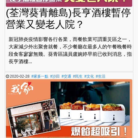
(荃灣葵青離島)長亨酒樓暫停
營業又變老人院？
新冠肺炎疫情影響各行各業，而餐飲業可謂重災區之一，
大家減少外出聚會就餐，不少餐廳在最多人的午餐晚餐時
段食客寥寥無幾。葵青區議員盧婉婷早前已收到消息，指
長亨酒樓...
2020-02-28
#家多一點
#沙田
#交通
#民生
#文化
#生活