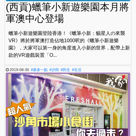
(西貢)蠟筆小新遊樂園本月將
軍澳中心登場
蠟筆小新遊樂園登陸香港！《蠟筆小新：貓星人の來襲
VR》將於將軍澳打造佔地1000呎的《蠟筆小新遊樂
園》，大家可以第一身的角度進入小新的世界，配帶上新
款的VR遊戲裝置「O...
2019-08-30
#家多一點
#沙田
#民生
#生活