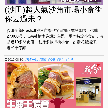
(沙田)超人氣沙角市場小食街
你去過未？
沙田全新Freshall沙角市場已於日前正式開幕啦！佔地
27,000呎，以森林樹木為設計主題，場內特設小食街，有
超過10多間食店，包括多款掃街小食，如泰式船湯河、
港式車仔麵、...
2019-08-30
#家多一點
#西貢
#交通
#民生
#生活