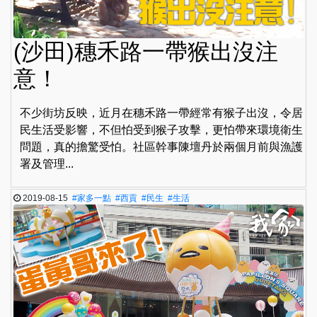
(沙田)穗禾路一帶猴出沒注
意！
不少街坊反映，近月在穗禾路一帶經常有猴子出沒，令居
民生活受影響，不但怕受到猴子攻擊，更怕帶來環境衛生
問題，真的擔驚受怕。社區幹事陳壇丹於兩個月前與漁護
署及管理...
2019-08-15
#家多一點
#西貢
#民生
#生活