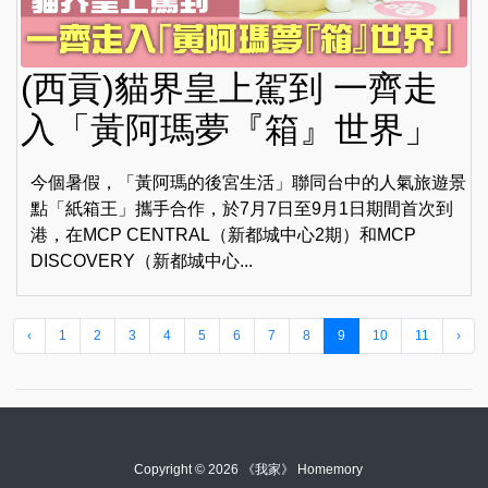
(西貢)貓界皇上駕到 一齊走
入「黃阿瑪夢『箱』世界」
今個暑假，「黃阿瑪的後宮生活」聯同台中的人氣旅遊景
點「紙箱王」攜手合作，於7月7日至9月1日期間首次到
港，在MCP CENTRAL（新都城中心2期）和MCP
DISCOVERY（新都城中心...
‹
1
2
3
4
5
6
7
8
9
10
11
›
Copyright © 2026 《我家》 Homemory