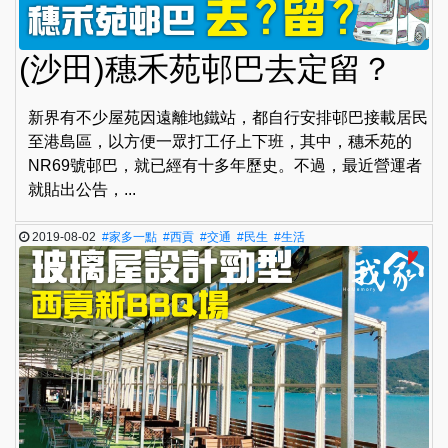
(沙田)穗禾苑邨巴去定留？
新界有不少屋苑因遠離地鐵站，都自行安排邨巴接載居民
至港島區，以方便一眾打工仔上下班，其中，穗禾苑的
NR69號邨巴，就已經有十多年歷史。不過，最近營運者
就貼出公告，...
2019-08-02
#家多一點
#西貢
#交通
#民生
#生活