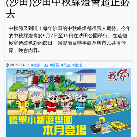
(沙田)沙田中秋綵燈會超正必
去
中秋節又到啦！每年沙田的中秋綵燈都很讓人期待。今年
的中秋綵燈會於9月7日至15日在沙田公園舉行。在這個
極富傳統色彩的節日，娛樂節目辦事處為與市民共度佳
節，晚會內容...
2019-09-12
#家多一點
#西貢
#民生
#生活