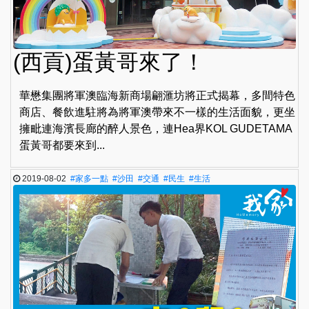
(西貢)蛋黃哥來了！
華懋集團將軍澳臨海新商場翩滙坊將正式揭幕，多間特色
商店、餐飲進駐將為將軍澳帶來不一樣的生活面貌，更坐
擁毗連海濱長廊的醉人景色，連Hea界KOL GUDETAMA
蛋黃哥都要來到...
2019-08-02
#家多一點
#沙田
#交通
#民生
#生活