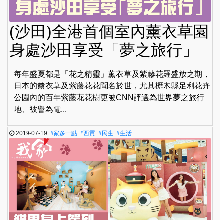
(沙田)全港首個室內薰衣草園
身處沙田享受「夢之旅行」
每年盛夏都是「花之精靈」薰衣草及紫藤花羅盛放之期，
日本的薰衣草及紫藤花花聞名於世，尤其櫪木縣足利花卉
公園內的百年紫藤花花樹更被CNN評選為世界夢之旅行
地、被譽為電...
2019-07-19
#家多一點
#西貢
#民生
#生活