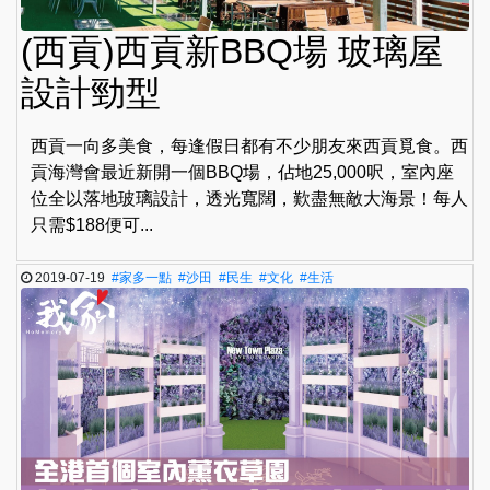
(西貢)西貢新BBQ場 玻璃屋
設計勁型
西貢一向多美食，每逢假日都有不少朋友來西貢覓食。西
貢海灣會最近新開一個BBQ場，佔地25,000呎，室內座
位全以落地玻璃設計，透光寬闊，歎盡無敵大海景！每人
只需$188便可...
2019-07-19
#家多一點
#沙田
#民生
#文化
#生活