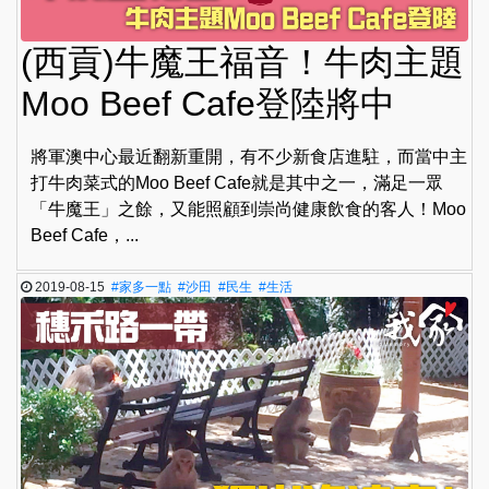
(西貢)牛魔王福音！牛肉主題
Moo Beef Cafe登陸將中
將軍澳中心最近翻新重開，有不少新食店進駐，而當中主
打牛肉菜式的Moo Beef Cafe就是其中之一，滿足一眾
「牛魔王」之餘，又能照顧到崇尚健康飲食的客人！Moo
Beef Cafe，...
2019-08-15
#家多一點
#沙田
#民生
#生活