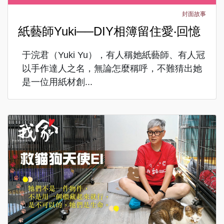
封面故事
紙藝師Yuki──DIY相簿留住愛‧回憶
于浣君（Yuki Yu），有人稱她紙藝師、有人冠
以手作達人之名，無論怎麼稱呼，不難猜出她
是一位用紙材創...