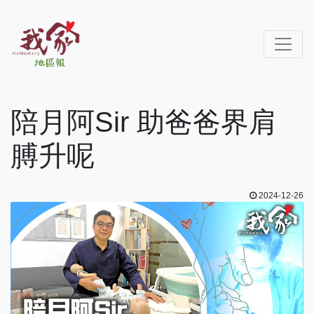
陪月阿Sir 助爸爸界肩
膊升呢
2024-12-26