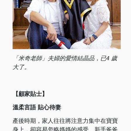
「米奇老師」夫婦的愛情結晶品，已4 歲
大了。
【顧家貼士】
溫柔言語 貼心待妻
產後時期，家人往往將注意力集中在寶寶
身上，卻容易忽略媽媽的感受。新手爸爸