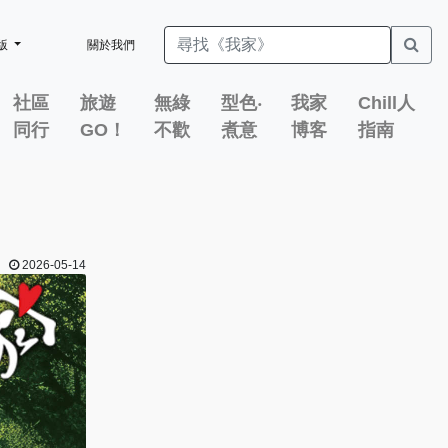
版
關於我們
社區
旅遊
無綠
型色‧
我家
Chill人
同行
GO！
不歡
煮意
博客
指南
2026-05-14