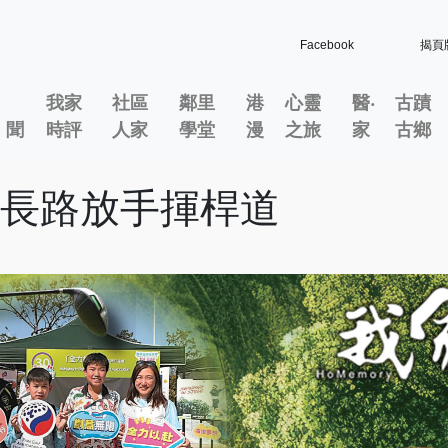
Facebook
揭頁
我家
社區
鄰里
港
心靈
醫‧
古蹟
」聞
時評
人家
學堂
漫
之旅
家
古鄉
成長路放手揮桿道