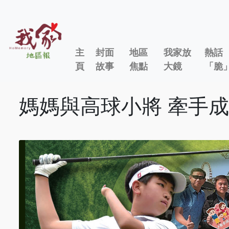
主
封面
地區
我家放
熱話
頁
故事
焦點
大鏡
「脆
媽媽與高球小將 牽手