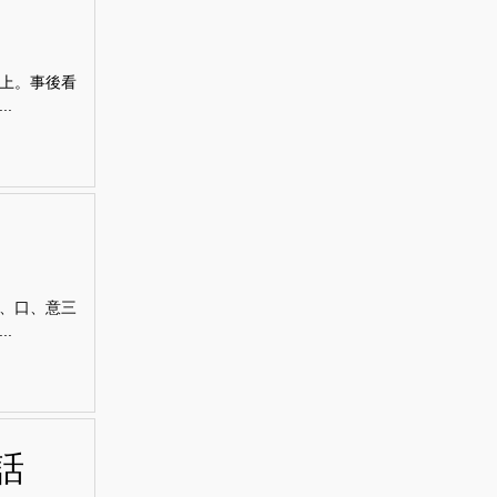
上。事後看
.
、口、意三
.
話