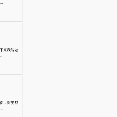
.
下來我能做
.
係，衝突都
.