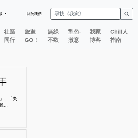
版
關於我們
社區
旅遊
無綠
型色‧
我家
Chill人
同行
GO！
不歡
煮意
博客
指南
年
」、「失
..