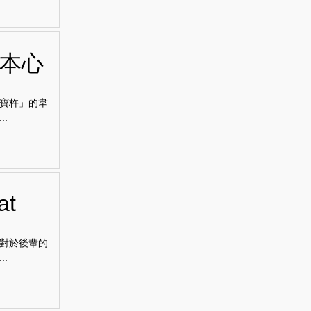
淨本心
寶杵」的韋
.
t
對於後輩的
.