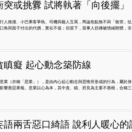
衝突或挑釁 試將執著「向後擺」
行人推撞、小巴乘客爭執、司機與藝人互罵，輿論焦點無不與「衝突」扯
口角與面子付出的代價，實在不值；但當下，當事人彷彿被情緒附體，非..
貪瞋癡 起心動念築防線
意業（亦稱「思業」），是由內心起心動念與思惟所形成的行為，屬於身
影響善惡果報。意業以心為本，其中貪、瞋、邪見為主要不善根，合稱三..
妄語兩舌惡口綺語 說利人暖心的