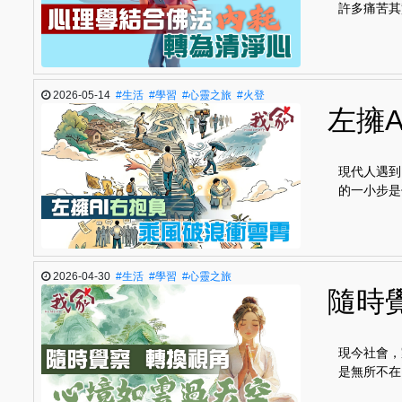
許多痛苦其
2026-05-14
#生活
#學習
#心靈之旅
#火登
左擁
現代人遇到
的一小步是
2026-04-30
#生活
#學習
#心靈之旅
隨時
現今社會，
是無所不在