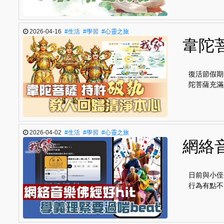
2026-04-16
#生活
#學習
#心靈之旅
韋陀
復活節假期
陀菩薩充滿
2026-04-02
#生活
#學習
#心靈之旅
網絡音
日前與小侄
行為有點不