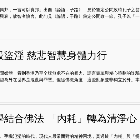
興邦，一言可以喪邦」出自《論語．子路》，見於魯定公問政時孔子之答
興衰，故智者慎言。此句見《論語．子路》魯定公問政一節。孔子以「一..
殺盜淫 慈悲智慧身體力行
聞媒體，看到香港乃至全球無處不在的暴力、語言責罵與精心策劃的詐騙
認為外在世界是混亂與罪惡。但從佛教角度，這些亂象並非獨立於外。本欄.
學結合佛法 「內耗」轉為清淨心
、手機氾濫的時代，現代人最常面對的精神困境，莫過於「內耗」與「提