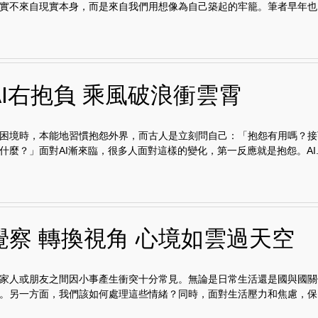
實不來自現實本身，而是來自我們用想像為自己築起的牢籠。筆者早年也..
AI右抱負 乘風破浪衝雲霄
困境時，本能地習慣抱怨外界，而古人是立刻問自己：「抱怨有用嗎？接
什麼？」面對AI漸來臨，很多人面對這樣的變化，第一反應就是抱怨。AI..
覺察 轉換視角 心境如雲過天空
家人或朋友之間因小事產生衝突十分常見。無論是日常生活還是國與國關
。另一方面，我們該如何處理這些情緒？同時，面對生活壓力和焦慮，保..