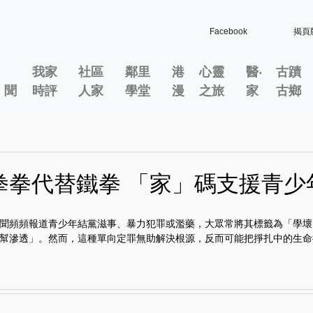
Facebook
揭頁
我家
社區
鄰里
港
心靈
醫‧
古蹟
」聞
時評
人家
學堂
漫
之旅
家
古鄉
拳拳代替鐵拳 「家」碼支援青少
聞頻頻報道青少年結黨滋事、暴力犯罪或濫藥，大眾常將其標籤為「學壞
幫滲透」。然而，這種單向定罪無助解決根源，反而可能把掙扎中的生命推.