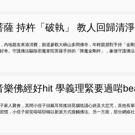
菩薩 持杵「破執」 教人回歸清
，內地親友來港消費，順道參觀大嶼山多間佛寺，年輕親朋對手持「金剛
好奇。守護佛法驅除邪魔韋陀菩薩手持的「降魔金剛杵」，象徵守護佛法..
樂佛經好hit 學義理緊要過啱bea
子家人聚會，其間小侄子頭戴耳筒搖頭晃腦唸誦心經及大悲咒，其他長輩
習慣，小侄子卻笑嘻嘻辯稱以新派方式接觸佛法。另一方面，部分網絡社..