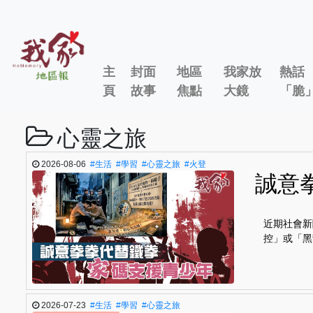
主
封面
地區
我家放
熱話
頁
故事
焦點
大鏡
「脆
心靈之旅
2026-08-06
#生活
#學習
#心靈之旅
#火登
誠意
近期社會新
控」或「黑
2026-07-23
#生活
#學習
#心靈之旅