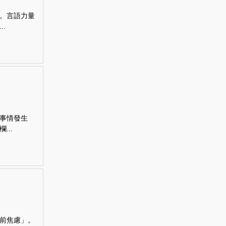
。言語力量
.
事情發生
..
前焦慮」。