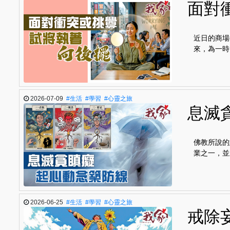
面對
近日的商場
來，為一時
2026-07-09
#生活
#學習
#心靈之旅
息滅
佛教所說的
業之一，並
2026-06-25
#生活
#學習
#心靈之旅
戒除