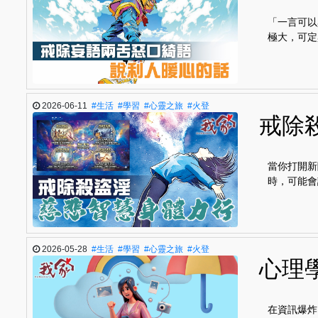
「一言可以
極大，可定
2026-06-11
#生活
#學習
#心靈之旅
#火登
戒除
當你打開新
時，可能會
2026-05-28
#生活
#學習
#心靈之旅
#火登
心理
在資訊爆炸