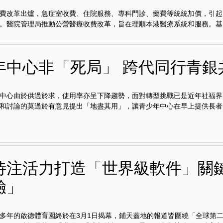
費改革出爐，急症室收費、住院服務、專科門診、藥費等統統加價，引起
。醫院管理局推動公營醫療收費改革，旨在理順本港醫療系統和服務。基..
年中心非「死局」 跨代同行青銀
中心由於供過於求，使用率亦呈下降趨勢，面對轉型挑戰已是近年社福界
和討論的莫過於有意見提出「地盡其用」，讓青少年中心在早上提供長者..
待注活力打造「世界級軟件」關
驗」
多年的啟德體育園終於在3月1日揭幕，鋪天蓋地的報道皆圍繞「全球第