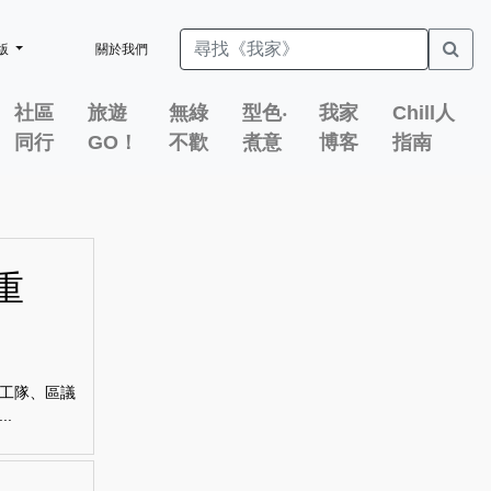
版
關於我們
社區
旅遊
無綠
型色‧
我家
Chill人
同行
GO！
不歡
煮意
博客
指南
重
工隊、區議
.