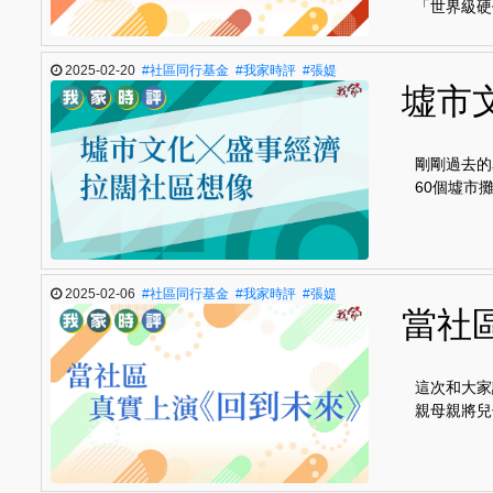
「世界級硬
2025-02-20
#社區同行基金
#我家時評
#張媞
墟市
剛剛過去的
60個墟市攤
2025-02-06
#社區同行基金
#我家時評
#張媞
當社
這次和大家
親母親將兒