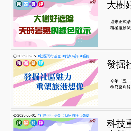
大樹
還未正式踏
積極推動減
2025-05-15
#社區同行基金
#我家時評
#張媞
發掘
今年「五一
往只聚焦於
2025-05-01
#社區同行基金
#我家時評
#張媞
科技