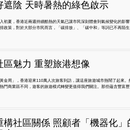
好遮陰 天時暑熱的綠色啟示
入初夏，香港近兩週持續酷熱的天氣已讓市民深刻體會到氣候變化的影響
排政策，對於大部分市民而言，「碳排放」、「碳中和」等詞已不再陌生..
社區魅力 重塑旅港想像
黃金周」，香港迎來110萬人次旅客到訪，讓這座旅遊城市熱鬧了起來。
熱門商業區不同，遊客的旅遊模式轉變更值得我們關注。那些蘊含豐富歷史.
重構社區關係 照顧者「機器化」