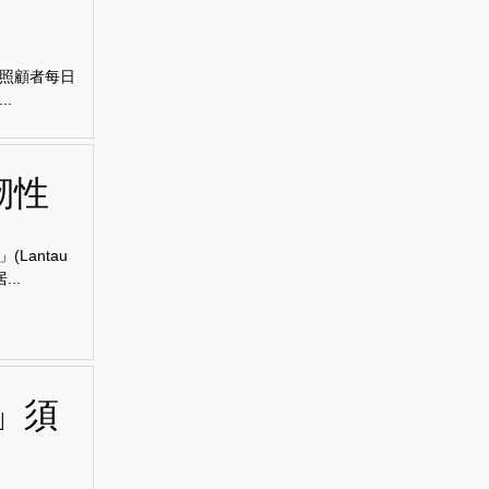
照顧者每日
.
韌性
antau
..
」須