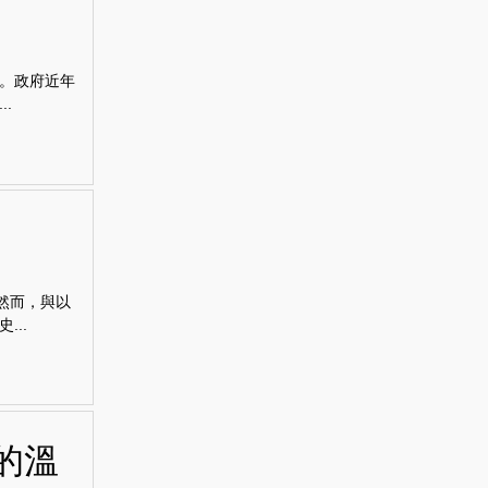
。政府近年
.
然而，與以
..
的溫