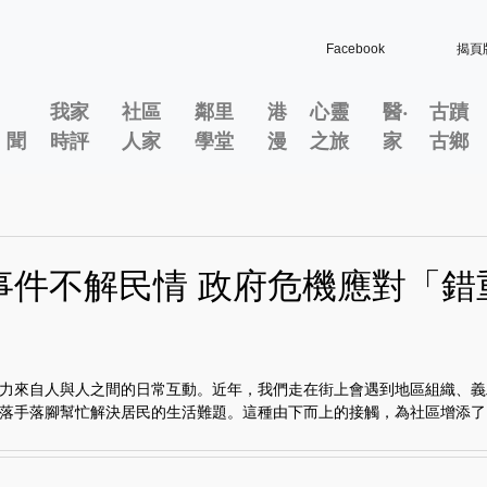
Facebook
揭頁
我家
社區
鄰里
港
心靈
醫‧
古蹟
」聞
時評
人家
學堂
漫
之旅
家
古鄉
事件不解民情 政府危機應對「錯
力來自人與人之間的日常互動。近年，我們走在街上會遇到地區組織、義
落手落腳幫忙解決居民的生活難題。這種由下而上的接觸，為社區增添了..