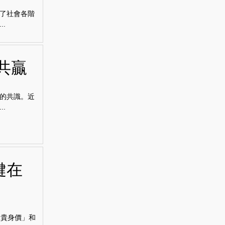
了社會各階
.
共贏
的共識。近
.
鍵在
二貴身價」和