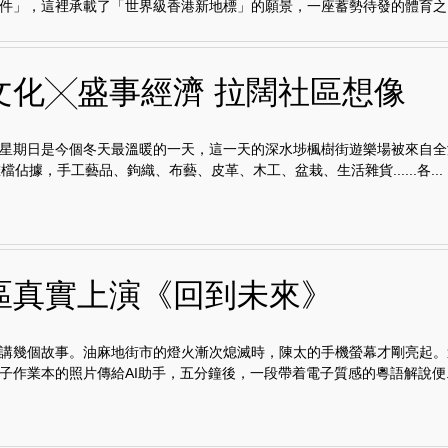
件」，這裡承載了「世界級香港新地標」的願景，一座蓄勢待發的體育之..
文化╳盛事經濟 拉闊社區想像
星期日是今個冬天最溫暖的一天，這一天的深水埗楓樹街遊樂場被來自全
檔佔據，手工藝品、鉤織、布藝、皮革、木工、盆栽、生活雜貨......各...
區真實上演《回到未來》
講幾個故事。油麻地街市的燈火漸次熄滅時，陳太的手機螢幕才剛亮起。
子作業本的照片傳給AI助手，五分鐘後，一段帶着電子質感的粵語解說便..