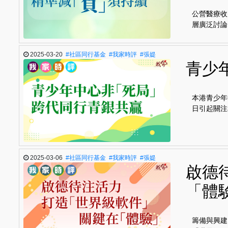
公營醫療收
層廣泛討論
2025-03-20
#社區同行基金
#我家時評
#張媞
青少
本港青少年
日引起關注
2025-03-06
#社區同行基金
#我家時評
#張媞
啟德
「體
籌備與興建