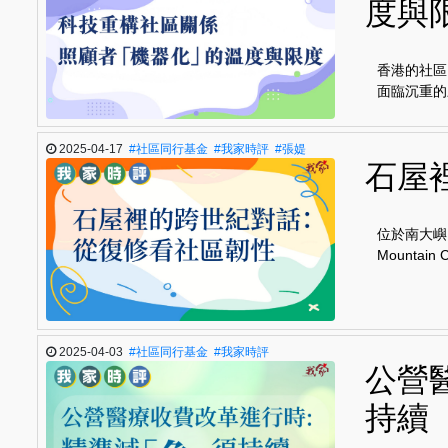
度與
香港的社區
面臨沉重的
2025-04-17
#社區同行基金
#我家時評
#張媞
石屋
位於南大嶼
Mounta
2025-04-03
#社區同行基金
#我家時評
公營
持續