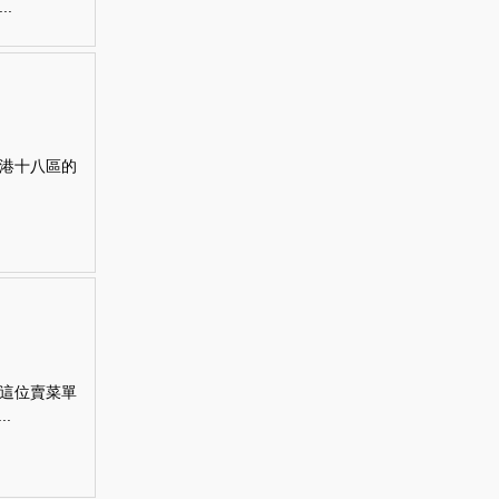
.
港十八區的
這位賣菜單
.