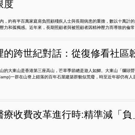
限度
內，約有半百萬家庭肩負照顧殘疾人士與長期病患的重擔，數以十萬計的
壓力和孤獨感。近年來，長期照顧者與被照顧者因精神壓力而導致的倫常..
裡的跨世紀對話：從復修看社區
山的大東山是香港第三座高山，芒草季節總是遊人如鯽。大東山「爛頭營」(L
in Camp)一群在山脊上錯落的百年石屋建築群貌似荒廢，時至近年卻仍有人居.
醫療收費改革進行時:精準減「負