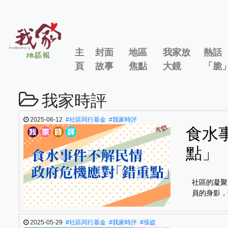
主
封面
地區
我家放
熱話
頁
故事
焦點
大鏡
「脆
我家時評
2025-06-12
#社區同行基金
#我家時評
食水
點」
社區的凝聚
員的身影，
2025-05-29
#社區同行基金
#我家時評
#張媞