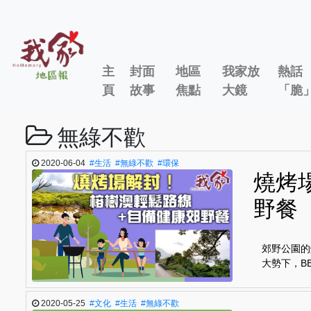
主
封面
地區
我家放
熱話
頁
故事
焦點
大鏡
「脆
無綠不歡
2020-06-04
#生活
#無綠不歡
#環保
燒烤
野餐
郊野公園的
大勢下，B
2020-05-25
#文化
#生活
#無綠不歡