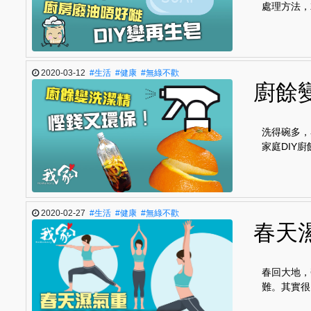
處理方法，
2020-03-12
#生活
#健康
#無綠不歡
廚餘
洗得碗多，
家庭DIY
2020-02-27
#生活
#健康
#無綠不歡
春天
春回大地，
難。其實很