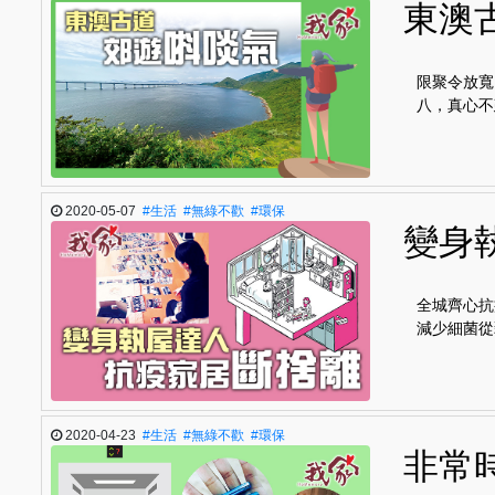
東澳
限聚令放寬
八，真心不
2020-05-07
#生活
#無綠不歡
#環保
變身
全城齊心抗
減少細菌從
2020-04-23
#生活
#無綠不歡
#環保
非常時