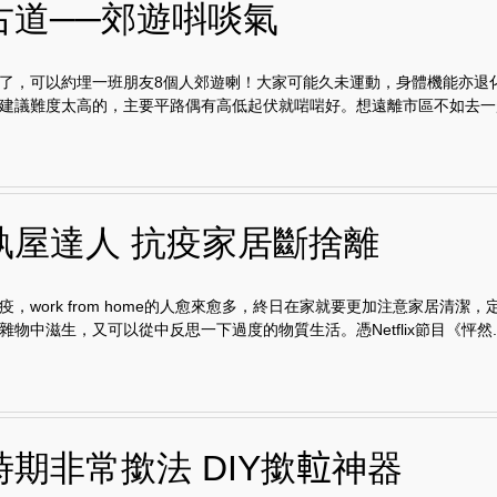
古道──郊遊唞啖氣
了，可以約埋一班朋友8個人郊遊喇！大家可能久未運動，身體機能亦退
建議難度太高的，主要平路偶有高低起伏就啱啱好。想遠離市區不如去一趟.
執屋達人 抗疫家居斷捨離
疫，work from home的人愈來愈多，終日在家就要更加注意家居清潔
雜物中滋生，又可以從中反思一下過度的物質生活。憑Netflix節目《怦然..
期非常撳法 DIY撳𨋢神器