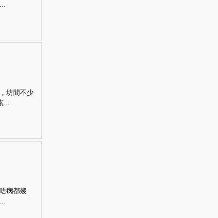
.
，坊間不少
..
唔病都幾
.