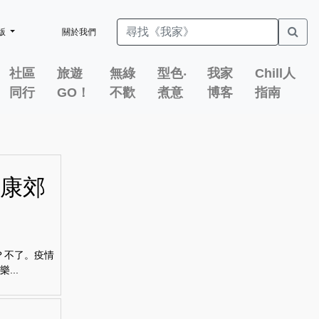
版
關於我們
社區
旅遊
無綠
型色‧
我家
Chill人
同行
GO！
不歡
煮意
博客
指南
健康郊
？不了。疫情
...