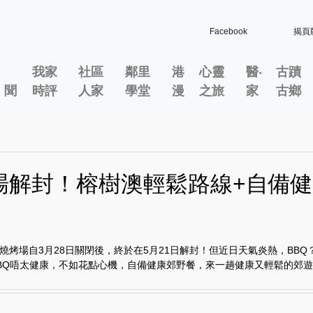
Facebook
揭頁
我家
社區
鄰里
港
心靈
醫‧
古蹟
」聞
時評
人家
學堂
漫
之旅
家
古鄉
場解封！榕樹澳輕鬆路線+自備
燒烤場自3月28日關閉後，終於在5月21日解封！但近日天氣炎熱，BBQ
BQ唔太健康，不如花點心機，自備健康郊野餐，來一趟健康又輕鬆的郊遊樂