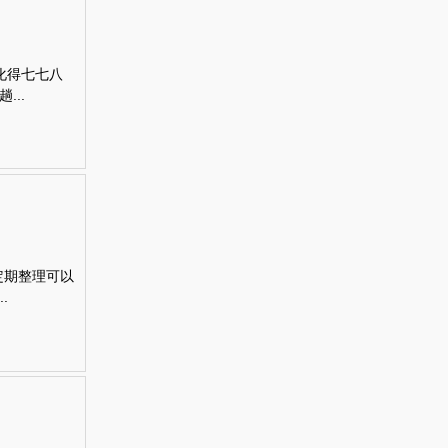
化得七七八
..
，定期整理可以
.