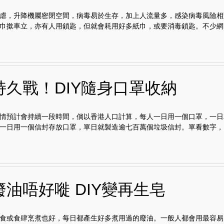
虐，升降機屬密閉空間，病毒易於生存，加上人流量多，感染病毒風險相
巾撳車立，亦有人用鎖匙，但就會耗用好多紙巾，或要消毒鎖匙。不少網..
持久戰！DIY隨身口罩收納
情預計會持續一段時間，倘以香港人口計算，每人一日用一個口罩，一日
一日用一個信封存放口罩，單日就製造逾七百萬個垃圾信封。單看數字，..
油唔好嘥 DIY變再生皂
食或食肆烹煮也好，每日都產生好多煮用過的廢油。一般人都會用最容易