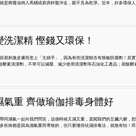
就是將廢油倒入馬桶或廚房鋅盤沖走，眼不見為乾淨。近年，好多環保人..
變洗潔精 慳錢又環保！
容易刺激皮膚而患上「主婦手」，因為有些洗潔精含有致敏防腐劑！其實
廚餘酵素清潔劑，不單可以減廢、減少使用清潔劑等石油化工產品；廚餘酵素.
濕氣重 齊做瑜伽排毒身體好
帶同濕氣一起向我們問安，這個時候又濕又重，直闖我們的五臟六腑，想
多疾病都是因為濕氣重而導致的，但只要懂得祛濕排毒法，就無有怕！而..