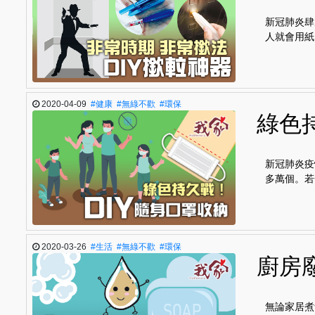
新冠肺炎肆
人就會用紙
2020-04-09
#健康
#無綠不歡
#環保
綠色
新冠肺炎疫
多萬個。若
2020-03-26
#生活
#無綠不歡
#環保
廚房廢
無論家居煮