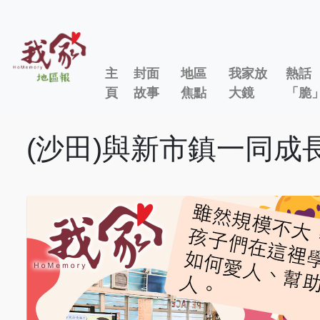
主
封面
地區
我家放
熱話
頁
故事
焦點
大鏡
「脆
(沙田)與新市鎮一同成