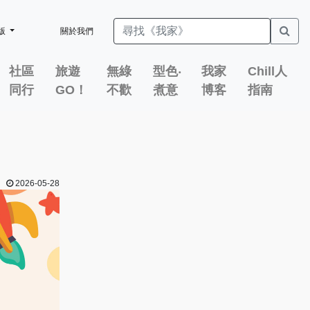
版
關於我們
社區
旅遊
無綠
型色‧
我家
Chill人
同行
GO！
不歡
煮意
博客
指南
2026-05-28