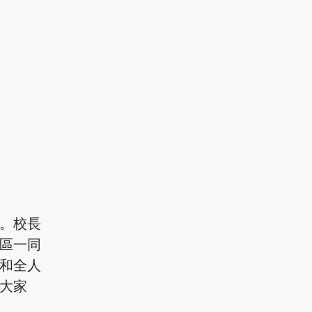
。校長
區一同
和全人
大家