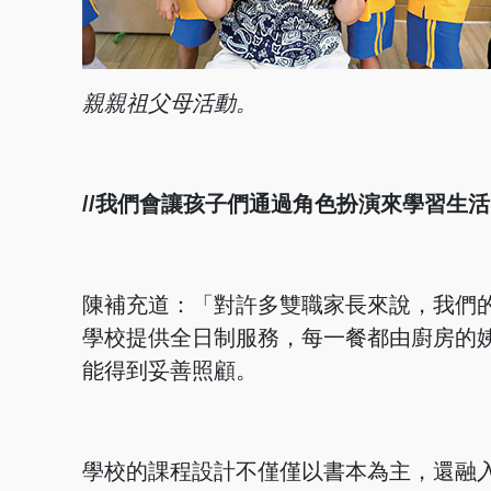
親親祖父母活動。
//我們會讓孩子們通過角色扮演來學習生活
陳補充道：「對許多雙職家長來說，我們
學校提供全日制服務，每一餐都由廚房的
能得到妥善照顧。
學校的課程設計不僅僅以書本為主，還融