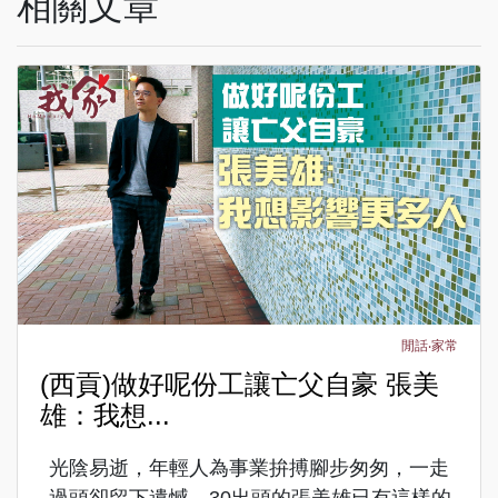
相關文章
閒話‧家常
(西貢)做好呢份工讓亡父自豪 張美
雄：我想...
光陰易逝，年輕人為事業拚搏腳步匆匆，一走
過頭卻留下遺憾。30出頭的張美雄已有這樣的