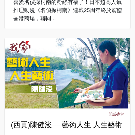
喜愛名偵探柯南的粉絲有福了！日本超高人氣
推理動漫《名偵探柯南》連載25周年終於駕臨
香港商場，聯同...
閒話‧家常
(西貢)陳健浚──藝術人生 人生藝術