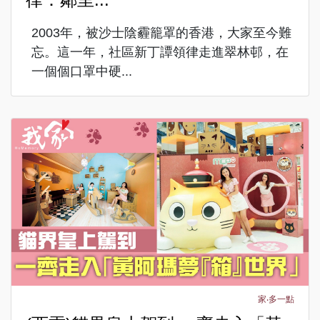
2003年，被沙士陰霾籠罩的香港，大家至今難
忘。這一年，社區新丁譚領律走進翠林邨，在
一個個口罩中硬...
家‧多一點