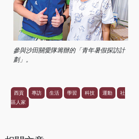
參與沙田關愛隊籌辦的「青年暑假探訪計
劃」。
西貢
專訪
生活
學習
科技
運動
社
區人家