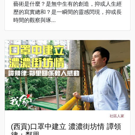
藝術是什麼？是無中生有的創造，抑或人生經
歷的寫實總和？是一瞬間的靈感閃現，抑或長
時間的觀察與琢...
社區人家
(西貢)口罩中建立 濃濃街坊情 譚領
律：鄰里...