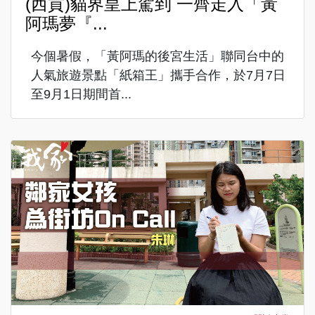
(西貢)貓界皇上駕到 一齊走入「黃
阿瑪夢『...
今個暑假，「黃阿瑪的後宮生活」聯同台中的
人氣旅遊景點「紙箱王」攜手合作，於7月7日
至9月1日期間首...