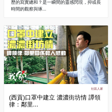
歷的寫實總和？是一瞬間的靈感閃現，抑或長
時間的觀察與琢...
社區人家
(西貢)口罩中建立 濃濃街坊情 譚領
律：鄰里...