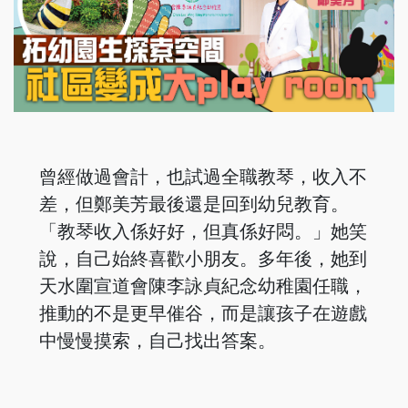
曾經做過會計，也試過全職教琴，收入不
差，但鄭美芳最後還是回到幼兒教育。
「教琴收入係好好，但真係好悶。」她笑
說，自己始終喜歡小朋友。多年後，她到
天水圍宣道會陳李詠貞紀念幼稚園任職，
推動的不是更早催谷，而是讓孩子在遊戲
中慢慢摸索，自己找出答案。