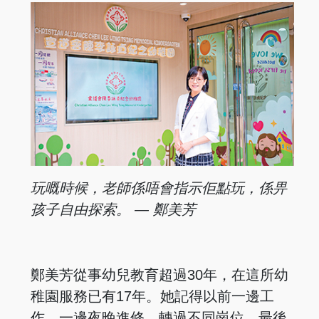
玩嘅時候，老師係唔會指示佢點玩，係畀
孩子自由探索。 — 鄭美芳
鄭美芳從事幼兒教育超過30年，在這所幼
稚園服務已有17年。她記得以前一邊工
作、一邊夜晚進修，轉過不同崗位，最後