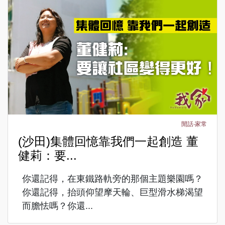
閒話‧家常
(沙田)集體回憶靠我們一起創造 董
健莉：要...
你還記得，在東鐵路軌旁的那個主題樂園嗎？
你還記得，抬頭仰望摩天輪、巨型滑水梯渴望
而膽怯嗎？你還...