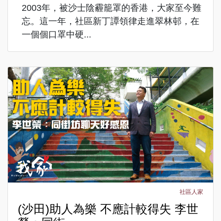
2003年，被沙士陰霾籠罩的香港，大家至今難
忘。這一年，社區新丁譚領律走進翠林邨，在
一個個口罩中硬...
社區人家
(沙田)助人為樂 不應計較得失 李世