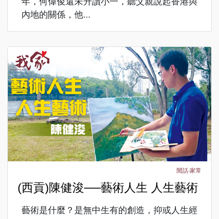
年，何偉俊還未升讀小一，聽父親說起香港與
內地的關係，他...
閒話‧家常
(西貢)陳健浚──藝術人生 人生藝術
藝術是什麼？是無中生有的創造，抑或人生經