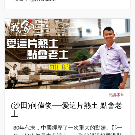
閒話‧家常
(沙田)何偉俊──愛這片熱土 點會老
土
80年代末，中國經歷了一次重大的動盪。那一