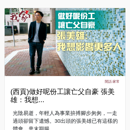
閒話‧家常
(西貢)做好呢份工讓亡父自豪 張美
雄：我想...
光陰易逝，年輕人為事業拚搏腳步匆匆，一走
過頭卻留下遺憾。30出頭的張美雄已有這樣的
體會，患末期腸...