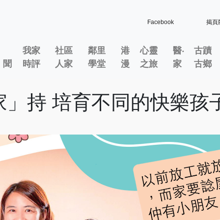
Facebook
揭頁
我家
社區
鄰里
港
心靈
醫‧
古蹟
」聞
時評
人家
學堂
漫
之旅
家
古鄉
家」持 培育不同的快樂孩