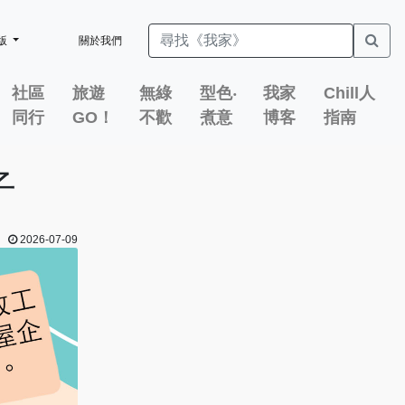
版
關於我們
社區
旅遊
無綠
型色‧
我家
Chill人
同行
GO！
不歡
煮意
博客
指南
子
2026-07-09