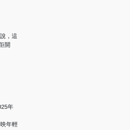
a說，這
佢開
25年
反映年輕