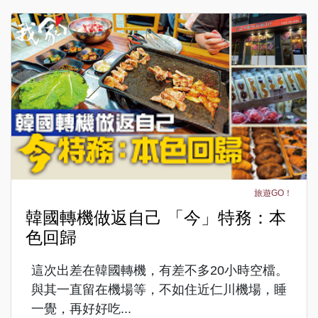
旅遊GO！
韓國轉機做返自己 「今」特務：本
色回歸
這次出差在韓國轉機，有差不多20小時空檔。
與其一直留在機場等，不如住近仁川機場，睡
一覺，再好好吃...