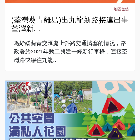
地區焦點
(荃灣葵青離島)出九龍新路接連出事
荃灣新...
為紓緩葵青交匯處上斜路交通擠塞的情况，路
政署於2021年動工興建一條新行車橋，連接荃
灣路快線往九龍...