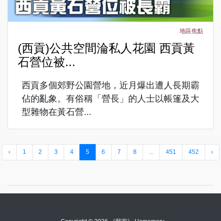
地區焦點
(西貢)公共空間淪私人花園 西貢黃
石營位被...
西貢多個郊野公園營地，近月爆出遭人長期霸
佔的亂象。有俗稱「營長」的人士以帳篷及大
型雜物在黃石營...
‹
1
2
3
4
5
6
7
8
...
451
452
›