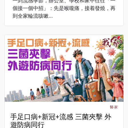
一到流感季節，辦公室、學校和家中往往「一
個接一個中招」：先是喉嚨痛，接着發燒，再
到全家輪流咳嗽...
醫‧家
手足口病+新冠+流感 三菌夾擊 外
遊防病同行