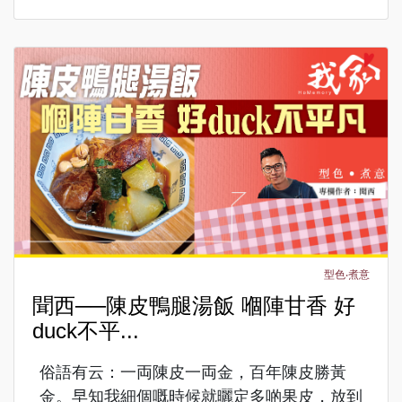
型色‧煮意
聞西──陳皮鴨腿湯飯 嗰陣甘香 好
duck不平...
俗語有云：一両陳皮一両金，百年陳皮勝黃
金。早知我細個嘅時候就曬定多啲果皮，放到