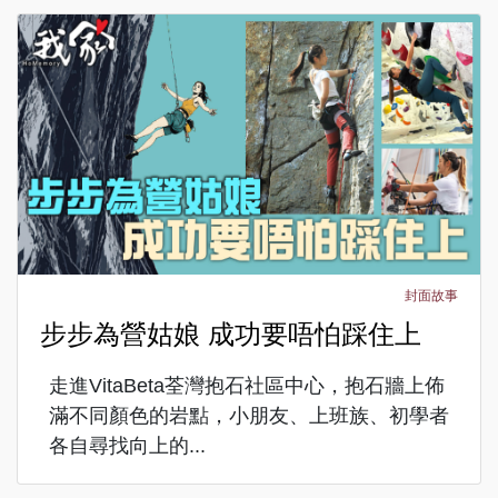
封面故事
步步為營姑娘 成功要唔怕踩住上
走進VitaBeta荃灣抱石社區中心，抱石牆上佈
滿不同顏色的岩點，小朋友、上班族、初學者
各自尋找向上的...