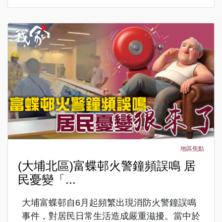
地區焦點
(大埔北區)富蝶邨火警鐘頻誤鳴 居
民憂變「...
大埔富蝶邨自6月起頻繁出現消防火警鐘誤鳴
事件，對居民日常生活造成嚴重滋擾。當中於