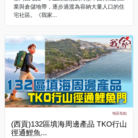
業與倉儲地帶，逐步過渡為容納大量人口的住
宅社區。《我家...
地區焦點
(西貢)132區填海周邊產品 TKO行山
徑通鯉魚...