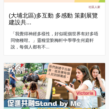
社區人家
(大埔北區)多互動 多感動 策劃展覽
建設共...
「我覺得神經多樣性，好似呢個世界有好多唔
同物種咁。」靈糧堂劉梅軒中學學生何庭軒
說，每個人都有不...