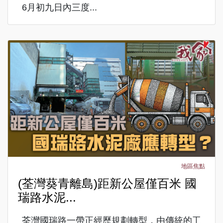
6月初九日內三度...
地區焦點
(荃灣葵青離島)距新公屋僅百米 國
瑞路水泥...
荃灣國瑞路一帶正經歷規劃轉型，由傳統的工