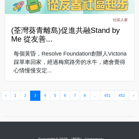
社區人家
(荃灣葵青離島)促進共融Stand by
Me 從友善...
每個黃昏，Resolve Foundation創辦人Victoria
踩單車回家，經過梅窩路旁的水牛，總會覺得
心情慢慢安定...
‹
1
2
3
4
5
6
7
8
...
451
452
›