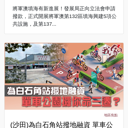
將軍澳填海有新進展！發展局正向立法會申請
撥款，正式開展將軍澳第132區填海興建5項公
共設施，及第137...
地區焦點
(沙田)為白石角站撥地融資 單車公