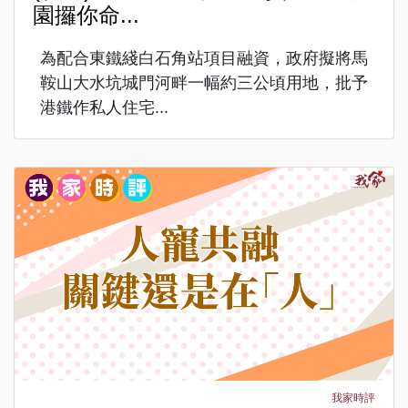
園攞你命...
為配合東鐵綫白石角站項目融資，政府擬將馬
鞍山大水坑城門河畔一幅約三公頃用地，批予
港鐵作私人住宅...
我家時評