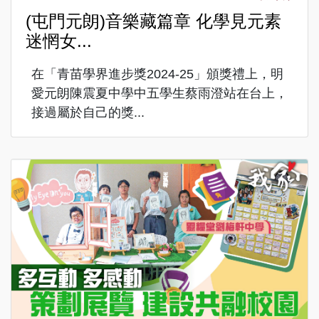
(屯門元朗)音樂藏篇章 化學見元素
迷惘女...
在「青苗學界進步獎2024-25」頒獎禮上，明
愛元朗陳震夏中學中五學生蔡雨澄站在台上，
接過屬於自己的獎...