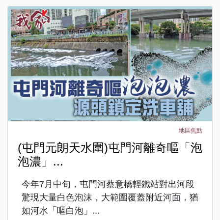
地區焦點
(屯門元朗天水圍)屯門河離奇嘔「泡
泡濃」...
今年7月中旬，屯門河蔡意橋輕鐵站對出河段
驚現大量白色泡沫，大範圍覆蓋附近河面，猶
如河水「嘔白泡」...