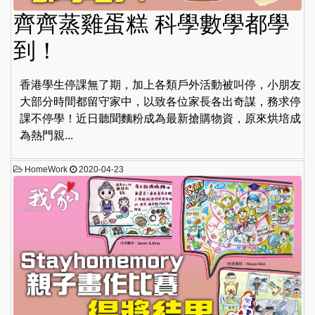
齊齊蒸雞蛋糕 科學數學都學
到！
香港學生停課無了期，加上各類戶外活動被叫停，小朋友
大部分時間都留守家中，以致各位家長各出奇謀，務求停
課不停學！近日聽聞麵粉成為最新搶購物資，原來烘培成
為熱門親...
HomeWork
2020-04-23