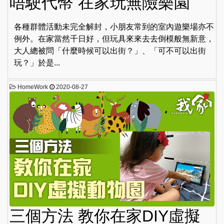
唔駛代幣 在家玩無險樂園
各種群體活動未完全解封，小朋友常到的室內遊樂場亦不
例外。在家當然千日好，但玩具來來去去倒模般無新意，
大人總被問「什麼時候可以出街？」、「可不可以出街
玩？」於是...
HomeWork
2020-08-27
三個方法 教你在家DIY虛擬