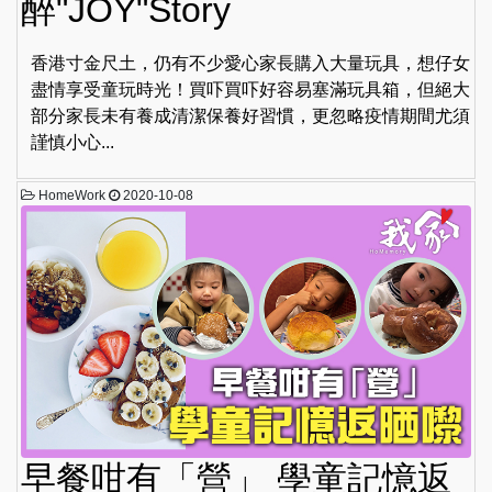
醉"JOY"Story
香港寸金尺土，仍有不少愛心家長購入大量玩具，想仔女
盡情享受童玩時光！買吓買吓好容易塞滿玩具箱，但絕大
部分家長未有養成清潔保養好習慣，更忽略疫情期間尤須
謹慎小心...
HomeWork
2020-10-08
早餐咁有「營」 學童記憶返