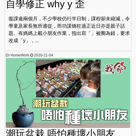
自學修正 why y 歪
復課逾兩個月，不少學校仍行半日制，課程卻未縮減，令
學童及家長無所適從，而功課矯枉過正近日亦是親子話
題。有媽媽上載小朋友作業，指出寫「」被圈為錯，要求
改成「y」，...
HomeWork
2020-11-04
潮玩盆栽 唔怕種壞小朋友