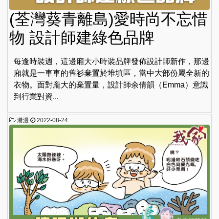
(荃灣葵青離島)愛時尚不忘惜
物 設計師建綠色品牌
每逢時裝週，這邊廂大小時裝品牌發佈設計師新作，那邊
廂就是一車車的舊衫棄置於堆填區，當中大部份屬全新的
衣物。面對龐大的棄置量，設計師余倩韻（Emma）意識
到行業對資...
港漫
2022-08-24