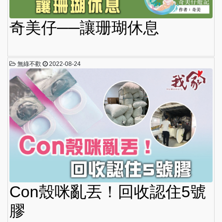
奇美仔──讓珊瑚休息
無綠不歡
2022-08-24
Con殼咪亂丟！回收認住5號
膠