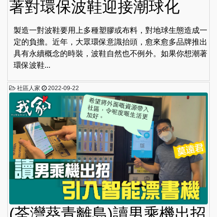
著對環保波鞋迎接潮球化
製造一對波鞋要用上多種塑膠或布料，對地球生態造成一
定的負擔。近年，大眾環保意識抬頭，愈來愈多品牌推出
具有永續概念的時裝，波鞋自然也不例外。如果你想潮著
環保波鞋...
社區人家
2022-09-22
(荃灣葵青離島)讀男乘機出招