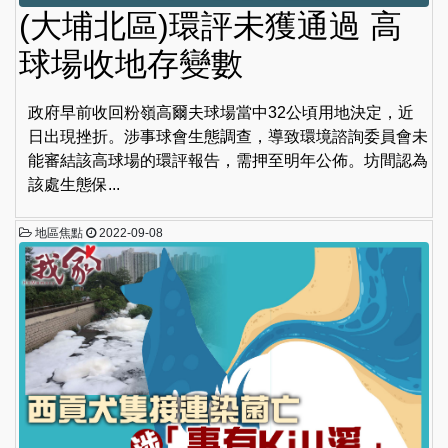
(大埔北區)環評未獲通過 高
球場收地存變數
政府早前收回粉嶺高爾夫球場當中32公頃用地決定，近
日出現挫折。涉事球會生態調查，導致環境諮詢委員會未
能審結該高球場的環評報告，需押至明年公佈。坊間認為
該處生態保...
地區焦點
2022-09-08