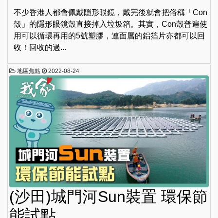
不少香港人都會佩戴隱形眼鏡，戴完後就會把俗稱「Con
殼」的隱形眼鏡殼直接掉入垃圾箱。其實，Con殼普遍使
用可以循環再用的5號塑膠，連面層的鋁箔片亦都可以回
收！回收的過...
地區焦點
2022-08-24
(沙田)城門河Sun裝置 環保節
能試點