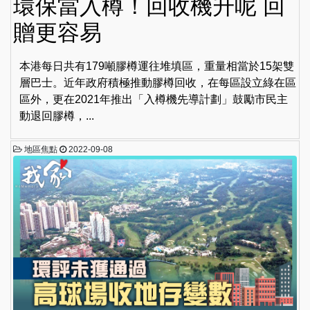
環保當入樽！回收機升呢 回
贈更容易
本港每日共有179噸膠樽運往堆填區，重量相當於15架雙
層巴士。近年政府積極推動膠樽回收，在每區設立綠在區
區外，更在2021年推出「入樽機先導計劃」鼓勵市民主
動退回膠樽，...
地區焦點
2022-09-08