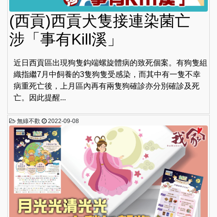
(西貢)西貢犬隻接連染菌亡
涉「事有Kill溪」
近日西貢區出現狗隻鈎端螺旋體病的致死個案。有狗隻組
織指繼7月中飼養的3隻狗隻受感染，而其中有一隻不幸
病重死亡後，上月區內再有兩隻狗確診亦分別確診及死
亡。因此提醒...
無綠不歡
2022-09-08