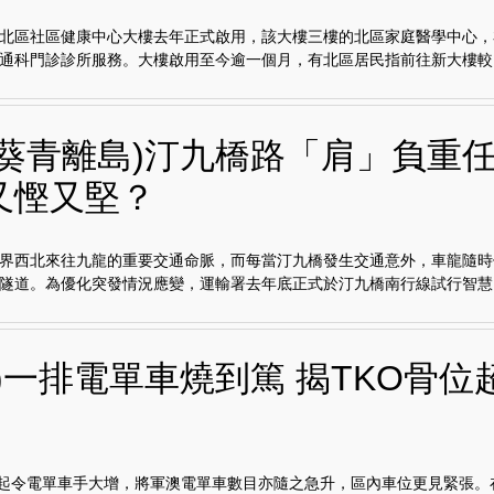
北區社區健康中心大樓去年正式啟用，該大樓三樓的北區家庭醫學中心，
通科門診診所服務。大樓啟用至今逾一個月，有北區居民指前往新大樓較..
灣葵青離島)汀九橋路「肩」負重任
又慳又堅？
界西北來往九龍的重要交通命脈，而每當汀九橋發生交通意外，車龍隨時
隧道。為優化突發情況應變，運輸署去年底正式於汀九橋南行線試行智慧..
)一排電單車燒到篤 揭TKO骨位
興起令電單車手大增，將軍澳電單車數目亦隨之急升，區內車位更見緊張。