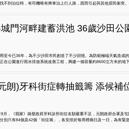
找不到泊位時，有司機唯有將車泊上行人路，因而引起與其他居民衝突。去年
)城門河畔建蓄洪池 36歲沙田公
用至今已36年，為不少沙田市民創造了不少回憶。為防範極端天氣造成
正在公園進行雨水排放系統改善工程，興建一個容量約8600立方米的地下雨
門元朗)牙科街症轉抽籤籌 添候補
2年9月，《我家》揭發政府牙科診所街症名額嚴重不足，元朗政府合署及
分別只有84個及42個「街症籌」，各安排於每周裡兩日及一日，為有緊急需