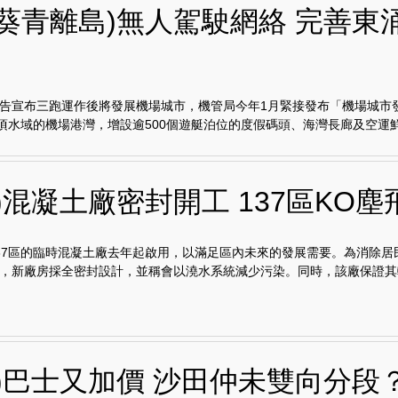
灣葵青離島)無人駕駛網絡 完善東
告宣布三跑運作後將發展機場城市，機管局今年1月緊接發布「機場城市
公頃水域的機場港灣，增設逾500個遊艇泊位的度假碼頭、海灣長廊及空運鮮.
)混凝土廠密封開工 137區KO塵
37區的臨時混凝土廠去年起啟用，以滿足區內未來的發展需要。為消除居
，新廠房採全密封設計，並稱會以澆水系統減少污染。同時，該廠保證其轄.
田)巴士又加價 沙田仲未雙向分段