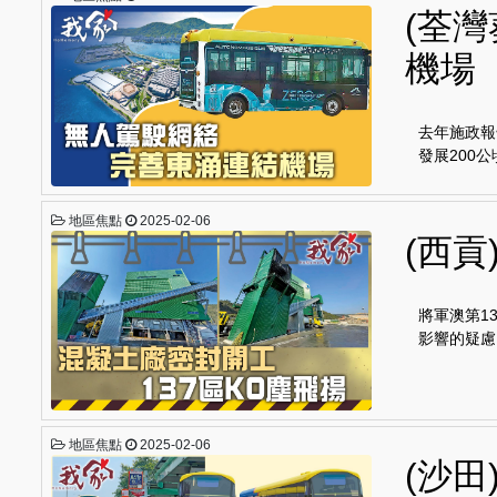
(荃
機場
去年施政報
發展200
地區焦點
2025-02-06
(西貢
將軍澳第1
影響的疑慮
地區焦點
2025-02-06
(沙