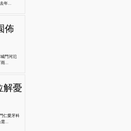
...
園佈
的城門河氾
...
位解憂
屯門仁愛牙科
...