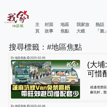
主
封面
地區
我家放
熱話
頁
故事
焦點
大鏡
「脆
搜尋標籤：#地區焦點
地區焦點
2025-02-06
(大埔
可惜
就邊境禁區
麻坑村，豁
地區焦點
2025-02-06