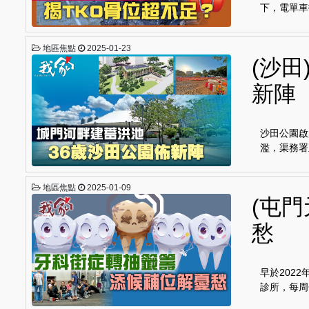
下，電單車
地區焦點
2025-01-23
(沙田
新陣
沙田公園啟
濫，渠務署
地區焦點
2025-01-09
(屯
愁
早於202
診所，每周