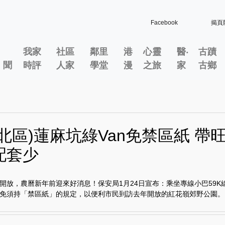
Facebook
揭頁
我家
社區
鄰里
港
心靈
醫‧
古蹟
」聞
時評
人家
學堂
漫
之旅
家
古鄉
北區)蓮麻坑綠Van免禁區紙 帶
配套少
開放，農曆新年前迎來好消息！保安局1月24日宣布：乘坐專線小巴59K
免須持「禁區紙」的規定，以便利市民到訪去年開放的紅花嶺郊野公園。..