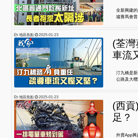
全新興建的
墟賽馬會普
地區焦點
2025-01-23
(荃
車流
汀九橋是新
公路及大欖
地區焦點
2025-01-23
(西貢
足？
外賣App