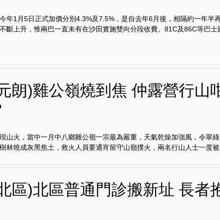
今年1月5日正式加價分別4.3%及7.5%，是自去年6月後，相隔約一年半
不斷上升，惟兩巴一直未有在沙田實施雙向分段收費。81C及86C等巴士路線
門元朗)雞公嶺燒到焦 仲露營行山
？
現山火，當中一月中八鄉雞公嶺一宗最為嚴重，天氣乾燥加強風，令翠綠
樹林燒成灰黑焦土，救火人員要通宵留守山嶺撲火，兩名行山人士一度被..
埔北區)北區普通門診搬新址 長者