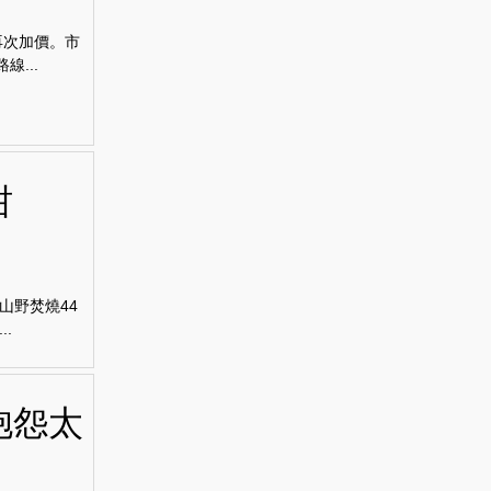
再次加價。市
...
咁
山野焚燒44
.
抱怨太