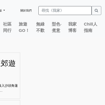
版
關於我們
社區
旅遊
無綠
型色‧
我家
Chill人
同行
GO！
不歡
煮意
博客
指南
旺郊遊
線入沙頭角蓮
.