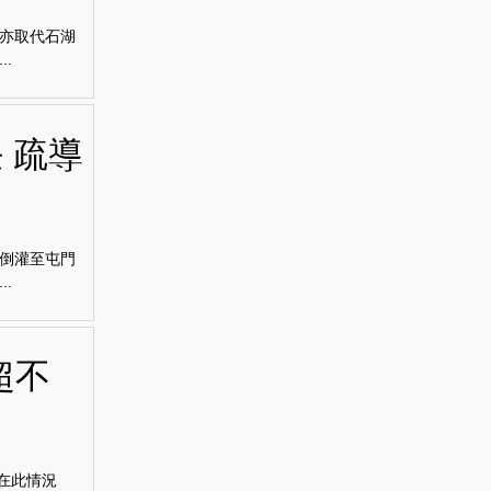
亦取代石湖
.
 疏導
倒灌至屯門
.
超不
在此情況