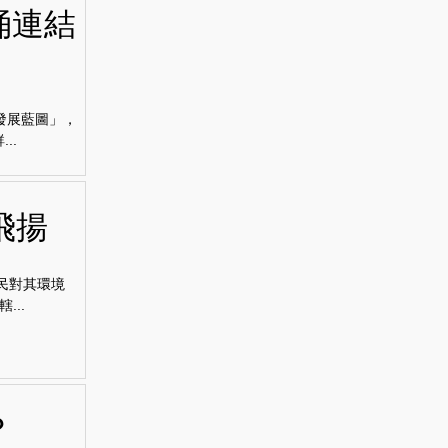
涌連結
發展藍圖」，
..
飛揚
民對其環境
..
？