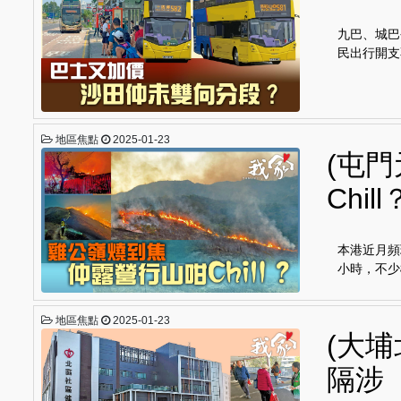
九巴、城巴
民出行開支
地區焦點
2025-01-23
(屯
Chill
本港近月頻
小時，不少
地區焦點
2025-01-23
(大
隔涉