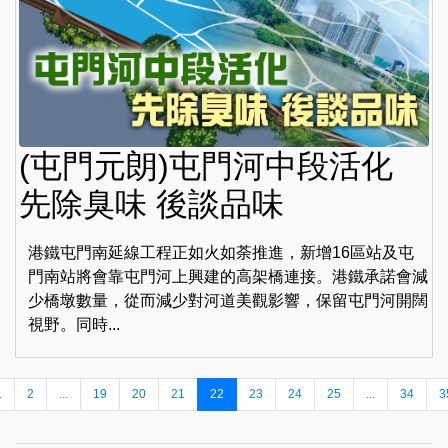
(屯門元朗)屯門河中段活化
先除臭味 後談品味
港鐵屯門南延線工程正如火如荼推進，新增16區站及屯
門南站將會靠屯門河上興建的高架橋連接。港鐵承諾會減
少橋墩數量，從而減少對河道美觀影響，保留屯門河開闊
視野。同時...
1
2
...
19
20
21
22
23
24
25
...
34
3