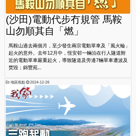
(沙田)電動代步冇規管 馬鞍
山勿順其自「燃」
馬鞍山過去兩個月，至少發生兩宗電動單車及「風火輪」
起火的意外。去年12月中，恆安邨一輛泊在行人隧道附
近的電動單車嚴重起火，導致隧道及旁邊7輛單車遭波及
焚毀；錦豐苑...
地區焦點
2024-12-26