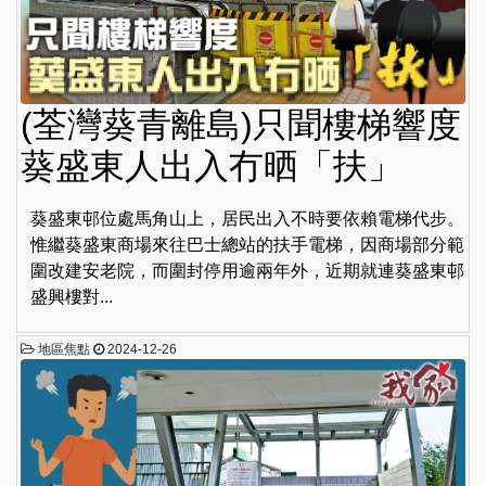
(荃灣葵青離島)只聞樓梯響度
葵盛東人出入冇晒「扶」
葵盛東邨位處馬角山上，居民出入不時要依賴電梯代步。
惟繼葵盛東商場來往巴士總站的扶手電梯，因商場部分範
圍改建安老院，而圍封停用逾兩年外，近期就連葵盛東邨
盛興樓對...
地區焦點
2024-12-26