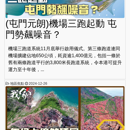
(屯門元朗)機場三跑起動 屯
門勢飆噪音？
機場三跑道系統11月底舉行啟用儀式。第三條跑道連同
機場擴建佔地650公頃，耗資逾1,400億元，包括一條於
舊有兩條跑道平行的3,800米長跑道系統，令本港可提升
運力至十年後，...
地區焦點
2024-12-26