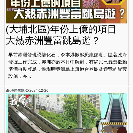
(大埔北區)年份上億的項目
大熱赤洲豐富跳島遊？
早前赤洲發現恐龍化石，令本港掀起恐龍熱潮。隨著政府
發掘工作完成，赤洲亦於本月中解封，有網民已蠢蠢欲動
準備再度登島，惟現時赤洲島上無適合登島及遊覽的配套
設施，亦...
地區焦點
2024-12-26