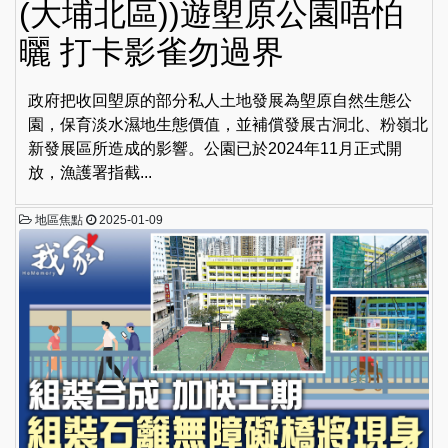
(大埔北區))遊塱原公園唔怕
曬 打卡影雀勿過界
政府把收回塱原的部分私人土地發展為塱原自然生態公
園，保育淡水濕地生態價值，並補償發展古洞北、粉嶺北
新發展區所造成的影響。公園已於2024年11月正式開
放，漁護署指截...
地區焦點
2025-01-09