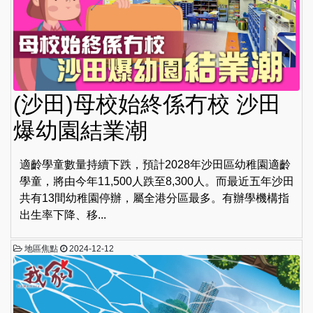
(沙田)母校始終係冇校 沙田
爆幼園結業潮
適齡學童數量持續下跌，預計2028年沙田區幼稚園適齡
學童，將由今年11,500人跌至8,300人。而最近五年沙田
共有13間幼稚園停辦，屬全港分區最多。有辦學機構指
出生率下降、移...
地區焦點
2024-12-12