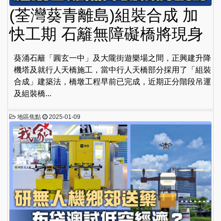
(荃灣葵青離島)組裝合成 加
快工期 石籬無障礙橋將現身
葵涌石籬「圓玄一中」及大隴街遊樂場之間，正興建升降
機塔及就行人天橋施工，當中行人天橋部分採用了「組裝
合成」建築法，橋墩工程早前已完成，近期正分階段吊運
及組裝橋...
地區焦點
2025-01-09