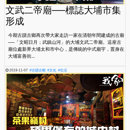
文武二帝廟──標誌大埔市集
形成
今期古蹟古鄉再次帶大家走訪一家在清朝年間建成的古廟
──「文昭日月；武鎮山河」的大埔文武二帝廟。這座古
廟位處新界大埔太和市中心，是傳統的中式廟宇，置身在
大埔富善街...
2019-11-07
#古蹟古鄉
#文化
#生活