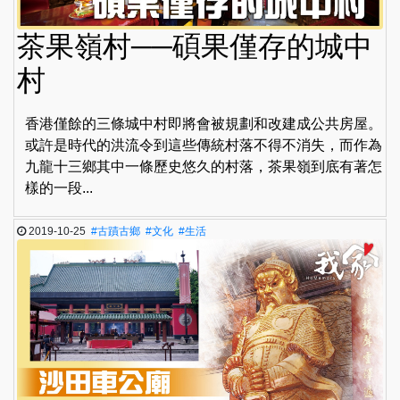
茶果嶺村──碩果僅存的城中
村
香港僅餘的三條城中村即將會被規劃和改建成公共房屋。
或許是時代的洪流令到這些傳統村落不得不消失，而作為
九龍十三鄉其中一條歷史悠久的村落，茶果嶺到底有著怎
樣的一段...
2019-10-25
#古蹟古鄉
#文化
#生活