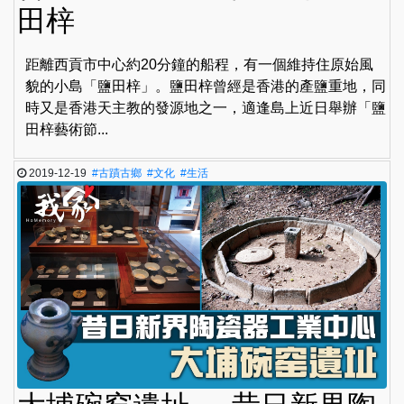
田梓
距離西貢市中心約20分鐘的船程，有一個維持住原始風
貌的小島「鹽田梓」。鹽田梓曾經是香港的產鹽重地，同
時又是香港天主教的發源地之一，適逢島上近日舉辦「鹽
田梓藝術節...
2019-12-19
#古蹟古鄉
#文化
#生活