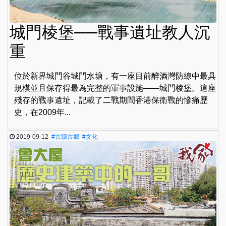
城門棱堡──戰事遺址教人沉
重
位於新界城門谷城門水塘，有一座目前醉酒灣防線中最具
規模並且保存得最為完整的軍事設施——城門棱堡。這座
殘存的戰事遺址，記載了二戰期間香港保衛戰的慘痛歷
史，在2009年...
2019-09-12
#古蹟古鄉
#文化