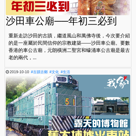
沙田車公廟──年初三必到
重新走訪沙田的古蹟，繼道風山和萬佛寺後，今次要介紹
的是一座屬於民間信仰的宗教建築——沙田車公廟。要數
香港的車公古廟，元朗橫洲二聖宮和蠔涌車公古廟是最古
老的兩代，...
2019-10-10
#古蹟古鄉
#文化
#生活