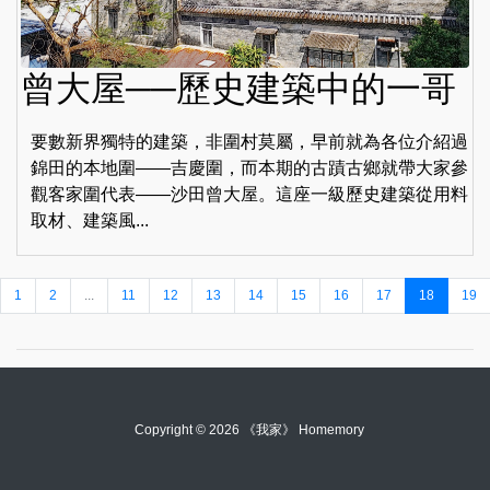
曾大屋──歷史建築中的一哥
要數新界獨特的建築，非圍村莫屬，早前就為各位介紹過
錦田的本地圍——吉慶圍，而本期的古蹟古鄉就帶大家參
觀客家圍代表——沙田曾大屋。這座一級歷史建築從用料
取材、建築風...
1
2
...
11
12
13
14
15
16
17
18
19
Copyright © 2026 《我家》 Homemory