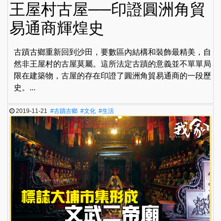
王屋村古屋──印證圓洲角貿
易通商輝煌史
古蹟古鄉重新回到沙田，要數區內結構和裝飾最精美，自
然非王屋村的古屋莫屬。這所法定古蹟的意義並不單單局
限在建築物，古屋的存在印證了圓洲角貿易通商的一段歷
史。...
2019-11-21
#古蹟古鄉
#文化
#生活