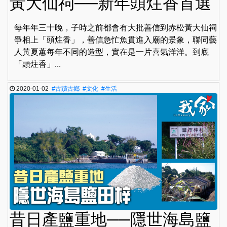
黃大仙祠──新年頭炷香首選
每年年三十晚，子時之前都會有大批善信到赤松黃大仙祠
爭相上「頭炷香」，善信急忙魚貫進入廟的景象，聯同藝
人黃夏蕙每年不同的造型，實在是一片喜氣洋洋。到底
「頭炷香」...
2020-01-02
#古蹟古鄉
#文化
#生活
昔日產鹽重地──隱世海島鹽