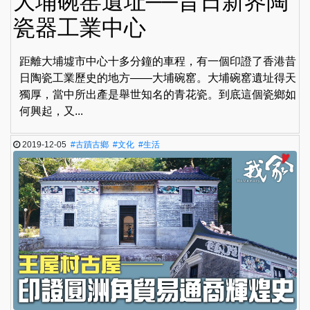
大埔碗窑遺址──昔日新界陶
瓷器工業中心
距離大埔墟市中心十多分鐘的車程，有一個印證了香港昔
日陶瓷工業歷史的地方——大埔碗窰。大埔碗窰遺址得天
獨厚，當中所出產是舉世知名的青花瓷。到底這個瓷鄉如
何興起，又...
2019-12-05
#古蹟古鄉
#文化
#生活