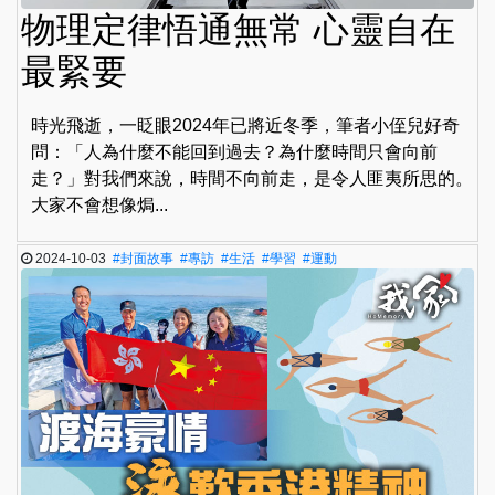
物理定律悟通無常 心靈自在
最緊要
時光飛逝，一眨眼2024年已將近冬季，筆者小侄兒好奇
問：「人為什麼不能回到過去？為什麼時間只會向前
走？」對我們來說，時間不向前走，是令人匪夷所思的。
大家不會想像焗...
2024-10-03
#封面故事
#專訪
#生活
#學習
#運動