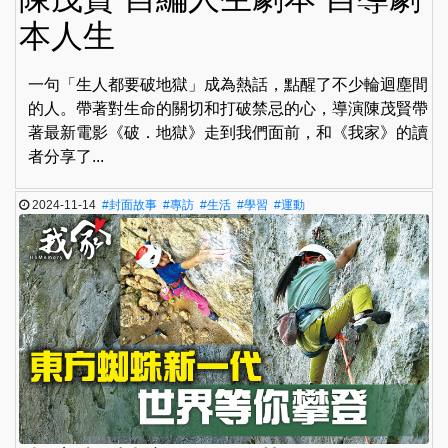
本人生
一句「生人都要破地獄」成為熱話，點醒了不少輪迴塵間
的人。帶著對生命的關切和打破禁忌的心，導演陳茂賢帶
著最新電影《破．地獄》走到我們面前，和《我家》的讀
者分享了...
2024-11-14
#封面故事
#專訪
#生活
#學習
#運動