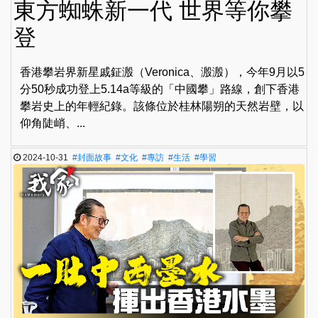
東方蜘蛛新一代 世界等你攀
登
香港攀岩界新星戚鉦溵（Veronica、溵溵），今年9月以5
分50秒成功登上5.14a等級的「中國攀」路線，創下香港
攀岩史上的年輕紀錄。該條位於桂林陽朔的天然岩壁，以
仰角陡峭、...
2024-10-31
#封面故事
#文化
#專訪
#生活
#學習