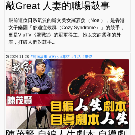
敲Great 人妻的職場鼓事
眼前這位日系氣質的斯文美女羅嘉羨（Noel），是香港
女子樂團「舒適症候群（Cozy Syndrome）」的鼓手，
更是ViuTV《擊戰2》的冠軍得主。她以文靜柔和的外
表，打破人們對鼓手...
2024-11-28
#封面故事
#文化
#專訪
#生活
#學習
陳茂賢 自編人生劇本 自導劇