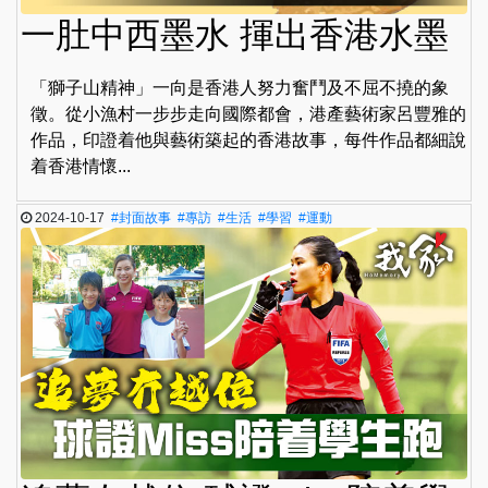
一肚中西墨水 揮出香港水墨
「獅子山精神」一向是香港人努力奮鬥及不屈不撓的象
徵。從小漁村一步步走向國際都會，港產藝術家呂豐雅的
作品，印證着他與藝術築起的香港故事，每件作品都細說
着香港情懷...
2024-10-17
#封面故事
#專訪
#生活
#學習
#運動