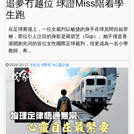
追夢冇越位 球證Miss陪着學
生跑
在足球賽場上，一位女裁判以敏捷的身手在球員間自如穿
梭，那位引人注目的身影是羅碧芝（Gigi）。她不僅是香
港開創先河的首位女性國際足球裁判，現更成為一名小學
教師，希...
2024-10-17
#生活
#學習
#心靈之旅