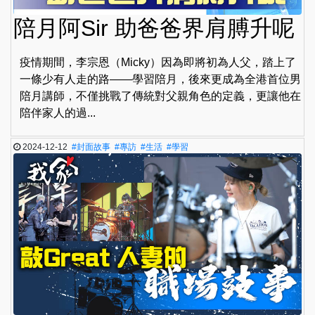
陪月阿Sir 助爸爸界肩膊升呢
疫情期間，李宗恩（Micky）因為即將初為人父，踏上了
一條少有人走的路——學習陪月，後來更成為全港首位男
陪月講師，不僅挑戰了傳統對父親角色的定義，更讓他在
陪伴家人的過...
2024-12-12
#封面故事
#專訪
#生活
#學習