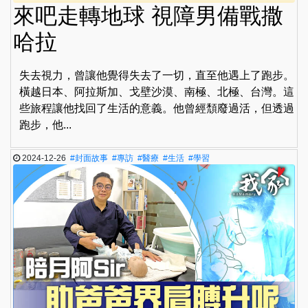
來吧走轉地球 視障男備戰撒
哈拉
失去視力，曾讓他覺得失去了一切，直至他遇上了跑步。
橫越日本、阿拉斯加、戈壁沙漠、南極、北極、台灣。這
些旅程讓他找回了生活的意義。他曾經頹廢過活，但透過
跑步，他...
2024-12-26
#封面故事
#專訪
#醫療
#生活
#學習