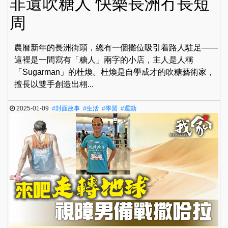
非遺吹糖人 快樂長洲冇長短
周
農曆新年的長洲街頭，總有一個攤位吸引着路人駐足——
這裡是一間寫有「糖人」兩字的小店，主人是人稱
「Sugarman」的杜煥。杜煥是自學成才的吹糖藝術家，
擅長以雙手創造出栩...
2025-01-09
#封面故事
#生活
#學習
#運動