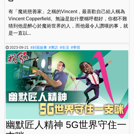
有「魔術慈善家」之稱的Vincent，最喜歡自己給人稱為
Vincent Copperfield。無論是如什麼稱呼都好，你都不難
猜到他是醉心於魔術世界的人，而他最令人讚嘆的事，就
是一直以...
2023-09-21
#封面故事
#專訪
#生活
#學習
幽默匠人精神 5G世界守住一