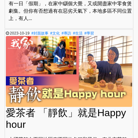
有一日「假期」，在家中瞓個大覺，又或開盡家中零食煲
劇集。但你有否想過有在惡劣天氣下，本地多區不同位置
上，有人...
2023-10-19
#封面故事
#文化
#專訪
#生活
#學習
愛茶者 「靜飲」就是Happy
hour