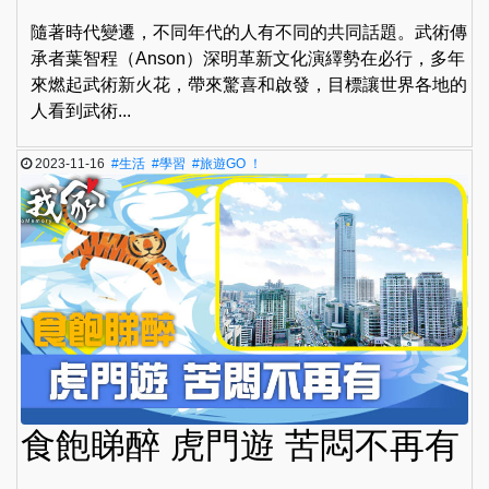
隨著時代變遷，不同年代的人有不同的共同話題。武術傳
承者葉智程（Anson）深明革新文化演繹勢在必行，多年
來燃起武術新火花，帶來驚喜和啟發，目標讓世界各地的
人看到武術...
2023-11-16
#生活
#學習
#旅遊GO ！
食飽睇醉 虎門遊 苦悶不再有