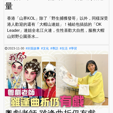
量
香港「山界KOL」除了「野生捕獲發哥」以外，同樣深受
港人歡迎的還有「大帽山連姐」！補給包搞掂的「OK
Leader」連姐全名江火連，生性喜歡大自然，服務大帽
山郊野公園茶水...
2023-11-30
#封面故事
#文化
#專訪
#生活
#學習