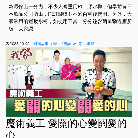
為環保出一分力，不少人會重用PET膠水樽，但早前有日
本飲品公司指出，PET膠樽並不適合重複使用。另外，大
家常用的運動水樽，如使用不當，分分鐘含菌量勁過廁所
板！大家認...
2023-10-05
#封面故事
#民生
#專訪
#生活
#學習
魔術義工 愛關的心變關愛的
心