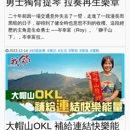
勇士獨臂提琴 拉奏再生樂章
二十年前因一場交通意外失去了一臂，走進了一段漫長而
黑暗的日子，卻得到了健全時也意想不到的收穫。這段經
歷的主角是生命勇士 ──岑幸富（Roy）。「獅子山
下」，岑幸富拉...
2023-12-14
#封面故事
#專訪
#生活
#學習
#環保
#運動
大帽山OKL 補給連結快樂能