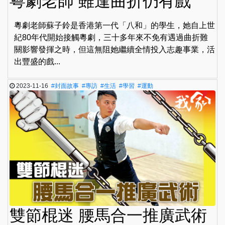
粵劇老師 雖逢曲折仍有戲
粵劇老師蘇子鈴是香港第一代「八和」的學生，她自上世
紀80年代開始接觸粵劇，三十多年來不免有遇過曲折難
關影響發揮之時，但這無阻她繼續全情投入志趣事業，活
出豐盛的戲...
2023-11-16
#封面故事
#專訪
#生活
#學習
#運動
雙節棍迷 腰馬合一推廣武術