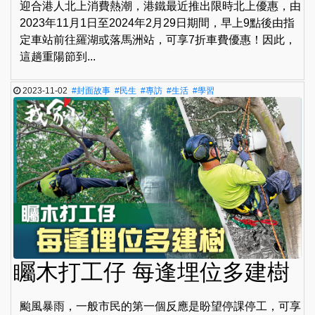
迎合港人北上消費熱潮，港鐵最近推出限時北上優惠，由
2023年11月1日至2024年2月29日期間，早上9點後由指
定車站前往羅湖或落馬洲站，可享7折車費優惠！因此，
這趟重陽節到...
2023-11-02
#封面故事
#民生
#專訪
#生活
#學習
矚木打工仔 每逢埋位多建樹
颱風暴雨，一般市民的第一個反應是盼望停課停工，可享