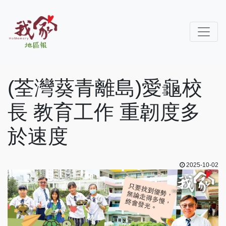
(荃灣葵青離島)愛龜校
長 教育工作 重韌度多
於速度
2025-10-02