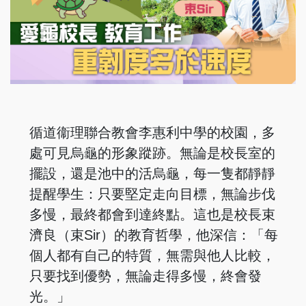
循道衞理聯合教會李惠利中學的校園，多
處可見烏龜的形象蹤跡。無論是校長室的
擺設，還是池中的活烏龜，每一隻都靜靜
提醒學生：只要堅定走向目標，無論步伐
多慢，最終都會到達終點。這也是校長束
濟良（束Sir）的教育哲學，他深信：「每
個人都有自己的特質，無需與他人比較，
只要找到優勢，無論走得多慢，終會發
光。」