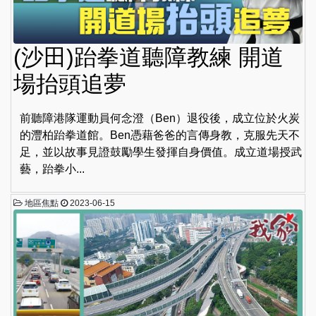
(沙田)跆拳道聽障教練 開道
場抬頭追夢
前聽障港隊運動員何念澄（Ben）退役後，成立位於火炭
的灃柏跆拳道館。Ben憑藉爸爸的言傳身教，克服先天不
足，並以故事見證鼓勵學生發揮自身價值。成立道場授武
藝，跆拳小...
地區焦點
2023-06-15