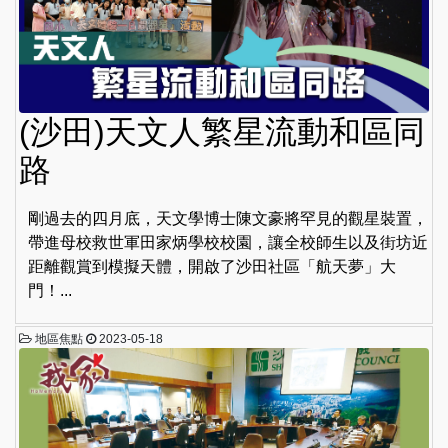
(沙田)天文人繁星流動和區同
路
剛過去的四月底，天文學博士陳文豪將罕見的觀星裝置，
帶進母校救世軍田家炳學校校園，讓全校師生以及街坊近
距離觀賞到模擬天體，開啟了沙田社區「航天夢」大
門！...
地區焦點
2023-05-18