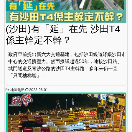
(沙田)有「延」在先 沙田T4
係主幹定不幹？
政府早前提出新六大交通基建，包括沙田繞道紓緩沙田市
中心的交通擠壓力。然而擬議超過50年，連接沙田路、
城門隧道及青沙公路的沙田T4主幹路，多年來仍一直
「只聞樓梯響」...
地區焦點
2023-06-01