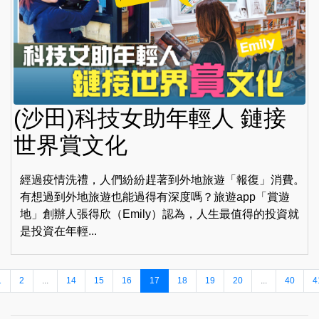
(沙田)科技女助年輕人 鏈接
世界賞文化
經過疫情洗禮，人們紛紛趕著到外地旅遊「報復」消費。
有想過到外地旅遊也能過得有深度嗎？旅遊app「賞遊
地」創辦人張得欣（Emily）認為，人生最值得的投資就
是投資在年輕...
1
2
...
14
15
16
17
18
19
20
...
40
4