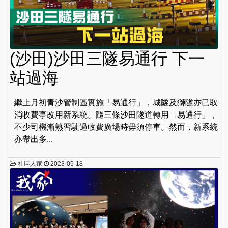
(沙田)沙田三隧易通行 下一
站過海
繼上月初青沙管制區實施「易通行」，城隧及獅隧亦已取
消收費亭改用新系統。隨三條沙田隧道轉用「易通行」，
不少司機漸熟習駛過收費廣場時毋須停車。然而，新系統
亦帶出多...
社區人家
2023-05-18