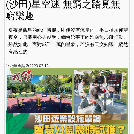
(沙田)星空迷 無窮之路覓無
窮樂趣
夏夜是觀星的絕佳時機，即使沒有流星雨，平日抬頭仰望
夜空，只要用心去感受，總會給宇宙的浩瀚無垠所打動。
雖然如此，面對成千上萬的星象，若沒有天文知識，縱然
有感性的...
地區焦點
2023-07-13