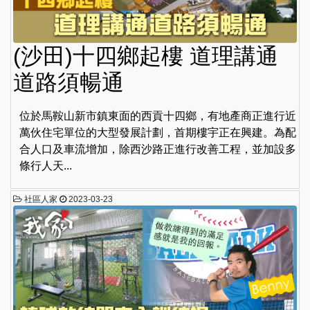
(沙田)十四鄉起樓 道理講通
道路須暢通
位於馬鞍山新市鎮東面的西貢十四鄉，有地產商正進行近
萬伙住宅單位的大型發展計劃，首期樓宇正在興建。為配
合人口及車流增加，除西沙路正進行改善工程，並加設多
條行人天...
社區人家
2023-03-23