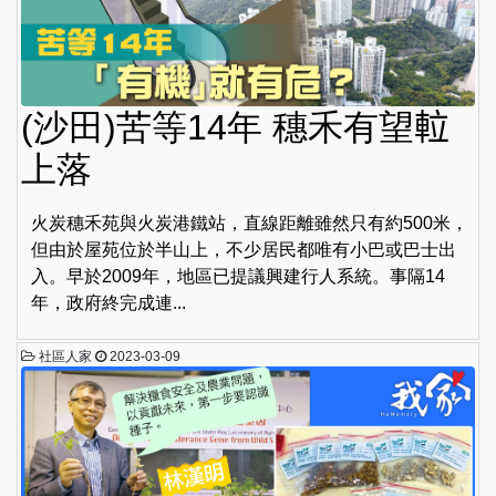
(沙田)苦等14年 穗禾有望𨋢
上落
火炭穗禾苑與火炭港鐵站，直線距離雖然只有約500米，
但由於屋苑位於半山上，不少居民都唯有小巴或巴士出
入。早於2009年，地區已提議興建行人系統。事隔14
年，政府終完成連...
社區人家
2023-03-09