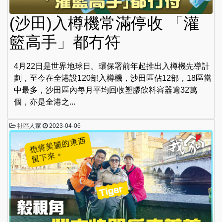
(沙田)入樽機常滿停收 「灌
籃高手」都冇符
4月22日是世界地球日。環保署前年起推出入樽機先導計
劃，至今在全港設120部入樽機，沙田區佔12部，18區當
中最多，沙田區內每月平均回收塑膠飲料容器逾32萬
個，亦是全港之...
社區人家
2023-04-06