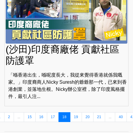
(沙田)印度裔廠佬 貢獻社區
防護罩
「喺香港出生，喺呢度長大，我從來覺得香港就係我嘅
家。」印度裔商人Nicky Suresh的爺爺那一代，已來到香
港創業，並落地生根。Nicky辦公室裡，除了印度風格擺
件，最引人注...
1
2
...
15
16
17
18
19
20
21
...
40
4