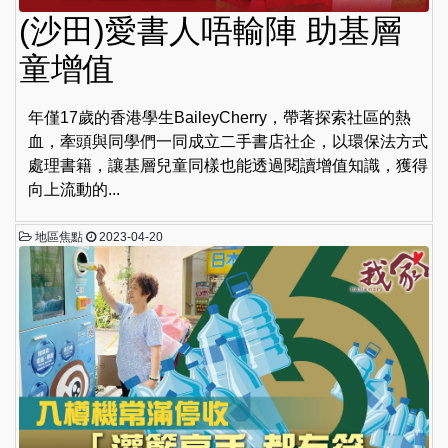
(沙田)愛書人唔輸陣 助基層
童增值
年僅17歲的香港學生BaileyCherry，帶著探索社區的熱
血，牽頭與同學們一同成立二手書店社企，以環保法方式
處理書籍，讓基層兒童同樣也能透過閱讀增值知識，獲得
向上流動的...
地區焦點
2023-04-20