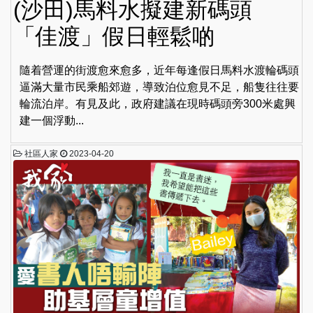
(沙田)馬料水擬建新碼頭
「佳渡」假日輕鬆啲
隨着營運的街渡愈來愈多，近年每逢假日馬料水渡輪碼頭
逼滿大量市民乘船郊遊，導致泊位愈見不足，船隻往往要
輪流泊岸。有見及此，政府建議在現時碼頭旁300米處興
建一個浮動...
社區人家
2023-04-20