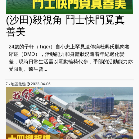
(沙田)毅視角 鬥士快門覓真
善美
24歲的子軒（Tiger）自小患上罕見遺傳病杜興氏肌肉萎
縮症（DMD），活動能力和身體狀況隨着年紀退化變
差，現時日常生活需以電動輪椅代步，手部的活動能力亦
受限制。醫生曾...
地區焦點
2023-04-06