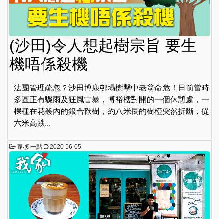
(沙田)令人想起樹宗旨 要生
機唔係殺機
法團管理疏忽？沙田博康邨塌樹擊中老翁命危！日前當時
多區正有驟雨及狂風雷暴，博裕樓對開的一個休憩處，一
棵種在花叢內的銀合歡樹，約八米長的樹椏突然折斷，從
六米高跌...
家‧多一點
2020-06-05