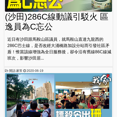
(沙田)286C線動議引駁火 區
逸員為C忘公
近日有沙田跟馬鞍山區議員，就馬鞍山直達九龍西的
286C巴士線，是否改經大涌橋路加設分站而引發社區矛
盾！惟當該線增強為全日服務後，卻令沿有舊線86C線減
班次，影響沙田居...
閒話‧家常
2020-06-19