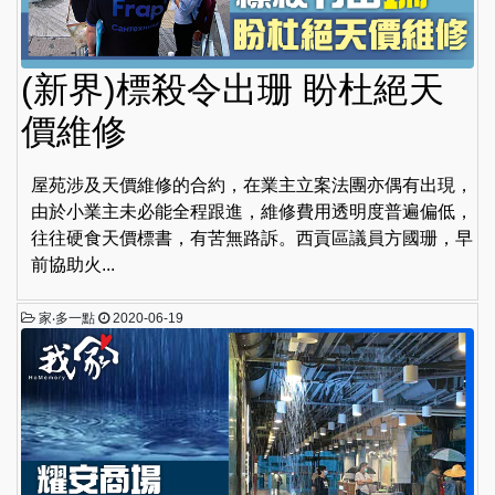
(新界)標殺令出珊 盼杜絕天
價維修
屋苑涉及天價維修的合約，在業主立案法團亦偶有出現，
由於小業主未必能全程跟進，維修費用透明度普遍偏低，
往往硬食天價標書，有苦無路訴。西貢區議員方國珊，早
前協助火...
家‧多一點
2020-06-19