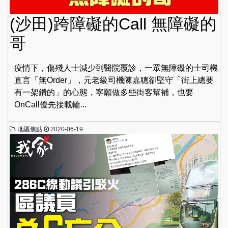
(沙田)跨障礙的Call 無障礙的
哥
疫情下，傷殘人士減少到醫院覆診，一眾無障礙的士司機
直言「無Order」，元老級司機陳嘉聰卻堅守「街上總要
有一架鑽的」的心態，寧願做多些街客幫補，也要
OnCall優先接載輪...
地區焦點
2020-06-19