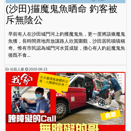
(沙田)攞魔鬼魚晒命 釣客被
斥無陰公
早前有人在沙田城門河上釣獲魔鬼魚，更一度將該條魔鬼
魚獲，長時間席地而放讓路人欣賞圍觀，沙田居民嘖嘖稱
奇。惟有市民認為城門河水質成疑，擔心有人釣起魔鬼魚
後既不食...
社區人家
2020-06-21