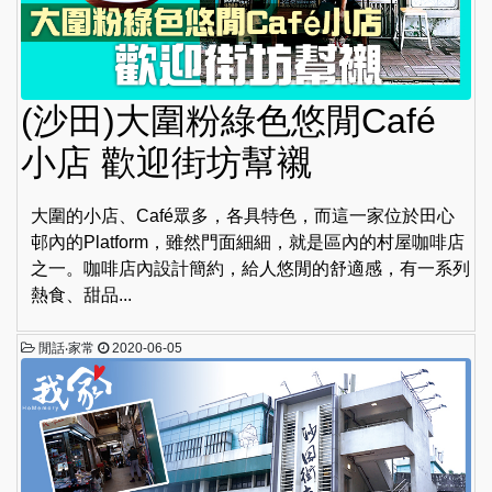
(沙田)大圍粉綠色悠閒Café
小店 歡迎街坊幫襯
大圍的小店、Café眾多，各具特色，而這一家位於田心
邨內的Platform，雖然門面細細，就是區內的村屋咖啡店
之一。咖啡店內設計簡約，給人悠閒的舒適感，有一系列
熱食、甜品...
閒話‧家常
2020-06-05