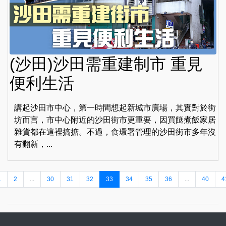
(沙田)沙田需重建制市 重見
便利生活
講起沙田市中心，第一時間想起新城市廣場，其實對於街
坊而言，市中心附近的沙田街市更重要，因買餸煮飯家居
雜貨都在這裡搞掂。不過，食環署管理的沙田街市多年沒
有翻新，...
1
2
...
30
31
32
33
34
35
36
...
40
4