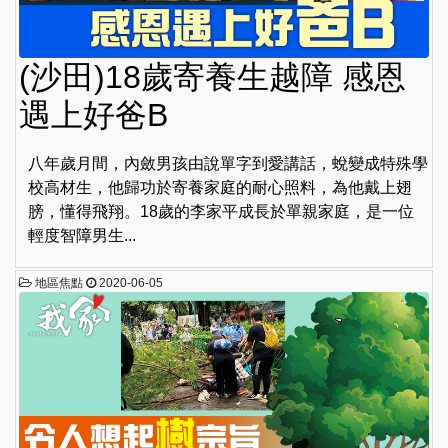
(沙田)18歲寄養生越障 感恩
遇上好爸B
八年歲月間，內斂男孩由說單字到愛講話，蛻變成特殊學
校高材生，他歸功於寄養家庭的耐心照料，為他戴上翅
膀，懂得飛翔。18歲的李家平成長於單親家庭，是一位
輕度智障男生...
地區焦點
2020-06-05