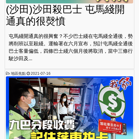
(沙田)沙田殺巴士 屯馬綫開
通真的很㷫憤
屯馬綫開通真的很興奮？不少巴士綫在屯馬綫全通後，勢
將削班以至殺綫。運輸署在六月宣布，預計屯馬綫全通後
巴士客量偏低，四條巴士綫六個月後將取消，當中三條行
駛沙田及...
地區焦點
2021-07-16