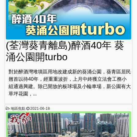
(荃灣葵青離島)醉酒40年 葵
涌公園開turbo
對於醉酒灣堆填區用地改建成新的葵涌公園，葵青區居民
翹首以待40年，經重重波折，上月中終獲立法會工務小
組通過興建。除已開放的板球場及小輪車場，新公園有大
草坪花園，...
地區焦點
2021-06-18