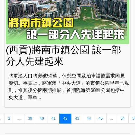
(西貢)將南市鎮公園 讓一部
分人先建起來
將軍澳人口將突破50萬，休憩空間及泊車設施需求同見
殷切。事實上，將軍澳「中央大道」的市鎮公園早年已規
劃，惟其後分拆兩期推展，首期臨海第68區公園包括中
央大道、單車...
1
2
...
39
40
41
42
43
44
45
...
54
5