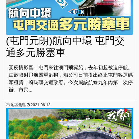
(屯門元朗)航向中環 屯門交
通多元勝塞車
受疫情影響，屯門來往澳門飛翼船，去年初起被迫停航。
由於噴射飛航嚴重虧損，船公司日前提出終止屯門客運碼
頭租賃，將碼頭交還政府。今次屬該航線九年內第二次停
辦。市民...
地區焦點
2021-06-18