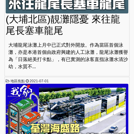
(大埔北區)靚灘隱憂 來往龍
尾長塞車龍尾
大埔龍尾泳灘上月中已正式對外開放。作為當區首個泳
灘，亦是本港首個由政府興建的人工泳灘，龍尾泳灘獲譽
為「日落絕美打卡點」，有已實測的泳客直指泳灘水清沙
幼，水質不...
地區焦點
2021-07-01