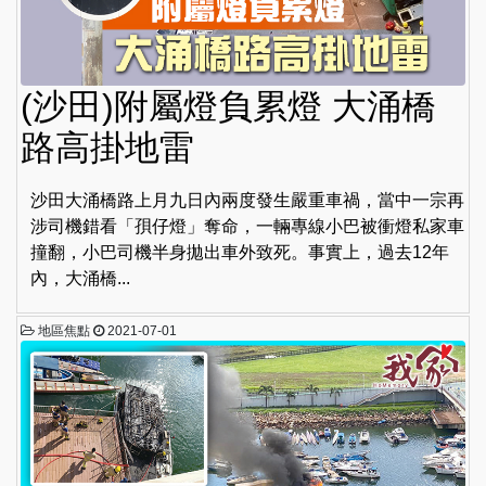
(沙田)附屬燈負累燈 大涌橋
路高掛地雷
沙田大涌橋路上月九日內兩度發生嚴重車禍，當中一宗再
涉司機錯看「孭仔燈」奪命，一輛專線小巴被衝燈私家車
撞翻，小巴司機半身拋出車外致死。事實上，過去12年
內，大涌橋...
地區焦點
2021-07-01