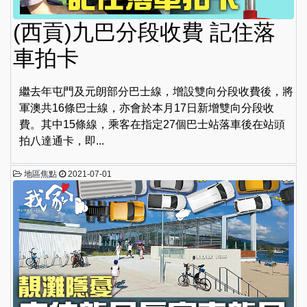
(西貢)九巴分段收費 記住落
車拍卡
繼去年屯門及元朗部分巴士線，增設雙向分段收費後，將
軍澳共16條巴士線，亦會於本月17日新增雙向分段收
費。其中15條線，乘客在指定27個巴士站落車後在站頭
拍八達通卡，即...
地區焦點
2021-07-01