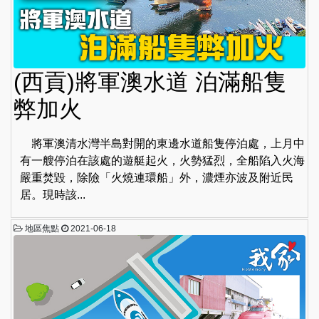
(西貢)將軍澳水道 泊滿船隻
弊加火
將軍澳清水灣半島對開的東邊水道船隻停泊處，上月中
有一艘停泊在該處的遊艇起火，火勢猛烈，全船陷入火海
嚴重焚毀，除險「火燒連環船」外，濃煙亦波及附近民
居。現時該...
地區焦點
2021-06-18