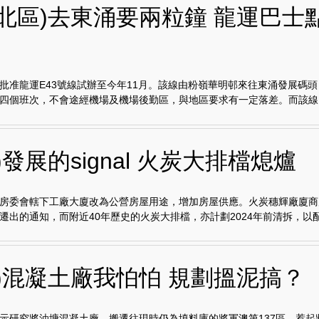
埔北區)去東涌要兩粒鐘 龍運巴士
批准龍運E43號線試辦至今年11月。該線由粉嶺華明邨來往東涌發展碼
四個班次，不會途經機場及機場後勤區，與地區要求有一定落差。而該線自.
)發展的signal 火炭大排檔熄爐
房委會轄下工廠大廈改為公營房屋用途，增加房屋供應。火炭穗輝廠廈商
遷出的通知，而附近40年歷史的火炭大排檔，亦計劃2024年前清拆，以配.
貢)混凝土廠我怕怕 規劃搵泥搞？