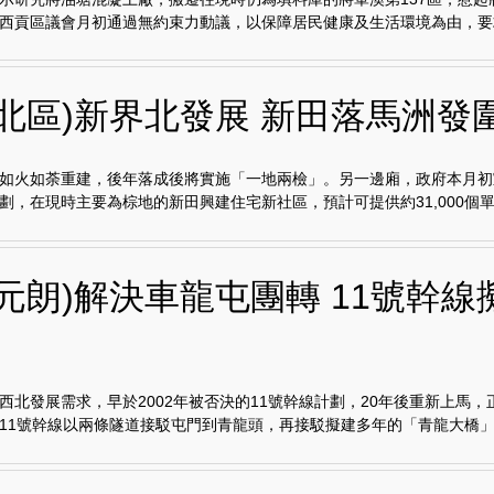
示研究將油塘混凝土廠，搬遷往現時仍為填料庫的將軍澳第137區，惹起
西貢區議會月初通過無約束力動議，以保障居民健康及生活環境為由，要求.
埔北區)新界北發展 新田落馬洲發
如火如荼重建，後年落成後將實施「一地兩檢」。另一邊廂，政府本月初
劃，在現時主要為棕地的新田興建住宅新社區，預計可提供約31,000個單.
元朗)解決車龍屯團轉 11號幹線
西北發展需求，早於2002年被否決的11號幹線計劃，20年後重新上馬，
11號幹線以兩條隧道接駁屯門到青龍頭，再接駁擬建多年的「青龍大橋」.