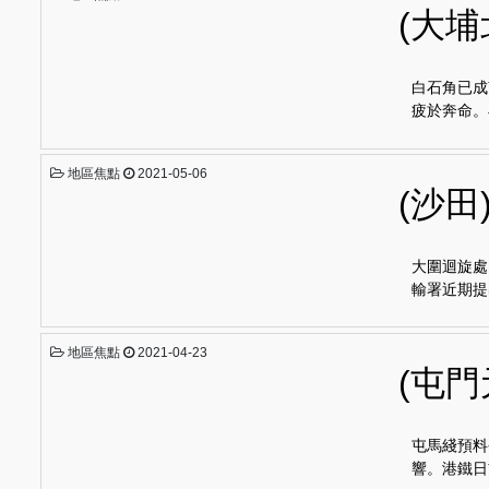
地區焦點
2021-05-06
(大
白石角已成
疲於奔命。
地區焦點
2021-05-06
(沙
大圍迴旋處
輸署近期提
地區焦點
2021-04-23
(屯門
屯馬綫預料