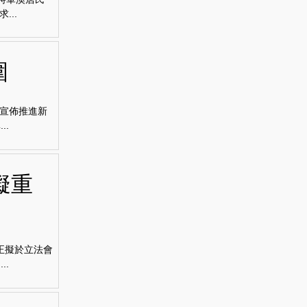
將軍澳居民
..
圍
宣佈推進新
..
擬重
正擬於立法會
..