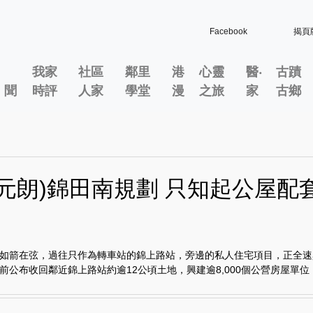
Facebook
揭頁
我家
社區
鄰里
港
心靈
醫‧
古蹟
」聞
時評
人家
學堂
漫
之旅
家
古鄉
門元朗)錦田南規劃 只知起公屋配
？
如箭在弦，過往只作為轉車站的錦上路站，旁邊的私人住宅項目，正全速
前公布收回鄰近錦上路站約逾12公頃土地，興建逾8,000個公營房屋單位，首