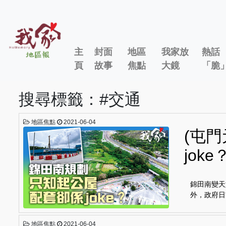
主
封面
地區
我家放
熱話
頁
故事
焦點
大鏡
「脆
搜尋標籤：#交通
地區焦點
2021-06-04
(屯
joke
錦田南變天
外，政府日
地區焦點
2021-06-04