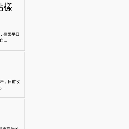
點樣
頭，僅限平日
..
戶，日前收
..