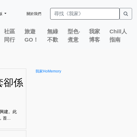
版
關於我們
社區
旅遊
無綠
型色‧
我家
Chill人
同行
GO！
不歡
煮意
博客
指南
我家HoMemory
套卻係
興建。此
...