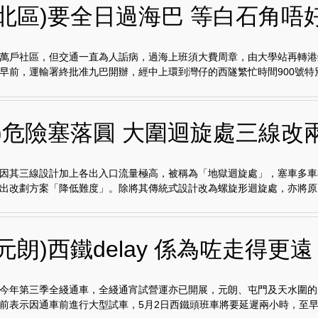
埔北區)要全日過海巴 等白石角唔
萬戶社區，但交通一直為人詬病，過海上班須大費周章，由大學站再轉港
早前，運輸署終批准九巴開辦，經中上環到灣仔的西隧繁忙時間900號特別.
田)危險塞落圓 大圍迴旋處三線改
因其三線設計加上各出入口流量極高，被稱為「地獄迴旋處」，塞車多車
出改劃方案「降低難度」。除將其傳統式設計改為螺旋形迴旋處，亦將原..
元朗)西鐵delay 係為咗走得更遠
今年第三季全綫通車，全綫通宵試營運亦已開展，元朗、屯門及天水圍的