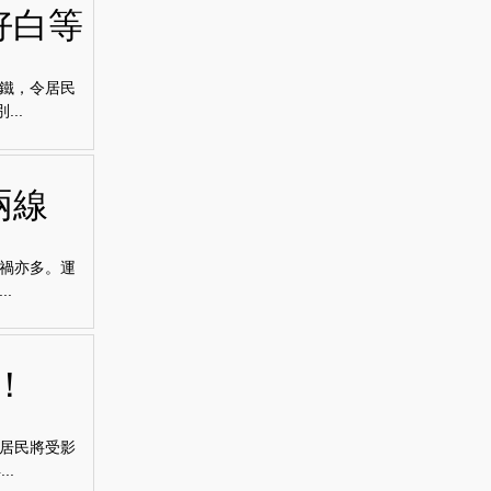
好白等
鐵，令居民
..
兩線
禍亦多。運
.
！
居民將受影