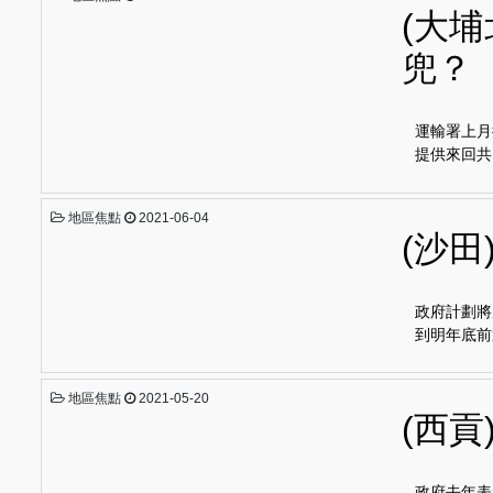
(大
兜？
運輸署上月
提供來回共
地區焦點
2021-06-04
(沙田
政府計劃將
到明年底前
地區焦點
2021-05-20
(西