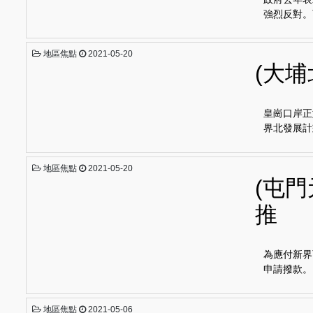
政府去年表
強烈反對。
地區焦點
2021-05-20
(大
皇崗口岸正
界北發展計
地區焦點
2021-05-20
(屯門
推
為應付新界
申請撥款。