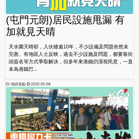
(屯門元朗)居民設施甩漏 有
加就見天晴
天水圍天晴邨，入伙雖逾10年，不少設備及問題依然未
完善。有地區人士反映，過去不少設施及問題，都要靠街
頭簽名等方式爭取解決，但多年來港鐵仍漠視民意，一直
未為港鐵巴...
地區焦點
2020-05-08