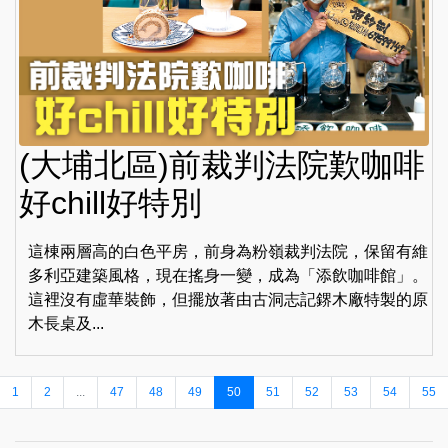
(大埔北區)前裁判法院歎咖啡
好chill好特別
這棟兩層高的白色平房，前身為粉嶺裁判法院，保留有維
多利亞建築風格，現在搖身一變，成為「添飲咖啡館」。
這裡沒有虛華裝飾，但擺放著由古洞志記鎅木廠特製的原
木長桌及...
1
2
...
47
48
49
50
51
52
53
54
55