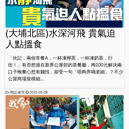
(大埔北區)水深河飛 貴氣迫
人點搵食
「伙記，兩份常餐A，一杯凍檸茶，一杯凍奶茶，行
街！」有否想過在新界公屋邨的茶餐廳，掏100元解決兩
口子晚餐心想有錢找，卻受一句「唔夠畀喎老細」？不少
公屋商場規模細...
閒話‧家常
2020-05-08