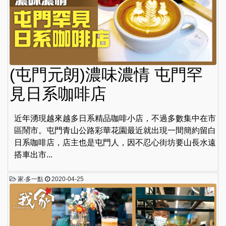
(屯門元朗)濃味濃情 屯門罕
見日系咖啡店
近年湧現越來越多日系精品咖啡小店，不過多數集中在市
區鬧市。屯門青山公路彩華花園最近就出現一間簡約留白
日系咖啡店，店主也是屯門人，因不忍心街坊要山長水遠
搭車出市...
家‧多一點
2020-04-25