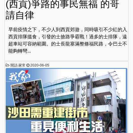
(西貢)爭路的事民無福 的哥
請自律
早前疫情之下，不少人到西貢郊遊，同時吸引不少紅的入
西貢排隊搵食，引發的士搶路爭霸戰！過多的士排隊，遠
超車站可容納範圍。的士長龍塞滿整條福民路，令巴士不
能夠轉彎...
閒話‧家常
2020-06-05