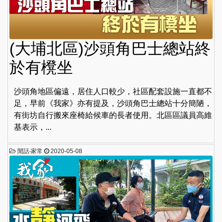
(大埔北區)沙頭角巴士總站終
於有櫈坐
沙頭角地區偏遠，居住人口較少，社區配套設施一直都不
足，早前《我家》亦有提及，沙頭角巴士總站十分簡陋，
有街坊自行搬來座椅給候車的長者使用。北區區議員高維
基表示，...
閒話‧家常
2020-05-08