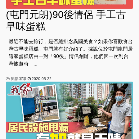
(屯門元朗)90後情侶 手工古
早味蛋糕
最近不能去旅行，是否總掛念異國美食？如果你喜歡食台
灣古早味蛋糕，屯門就有好介紹了。據說位於屯門龍門居
這家蛋糕店由一對「90後」情侶創辦，他們因一次到台
灣旅遊時，...
閒話‧家常
2020-05-22