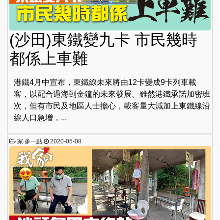
(沙田)東鐵變九卡 市民幾時
都係上車難
港鐵4月中宣布，東鐵線未來將由12卡變成9卡列車載
客，以配合過海到金鐘的未來發展。雖然港鐵承諾加密班
次，但有市民及地區人士擔心，載客量大減加上東鐵線沿
線人口急增，...
家‧多一點
2020-05-08