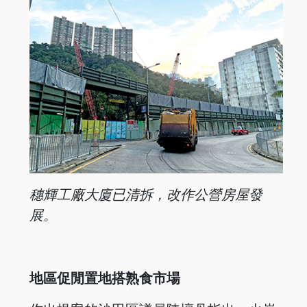
穗輝工廠大廈已清拆，改作公營房屋發
展。
地區促閒置地搭熟食市場