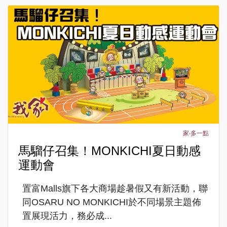
家‧多一點
馬騮仔召集！MONKICHI夏日動感
運動會
置富Malls旗下各大商場趁暑假又有新活動，聯
同OSARU NO MONKICHI於不同場景主題佈
置展現活力，務必成...