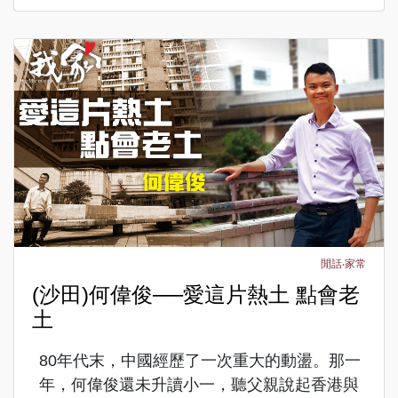
閒話‧家常
(沙田)何偉俊──愛這片熱土 點會老
土
80年代末，中國經歷了一次重大的動盪。那一
年，何偉俊還未升讀小一，聽父親說起香港與