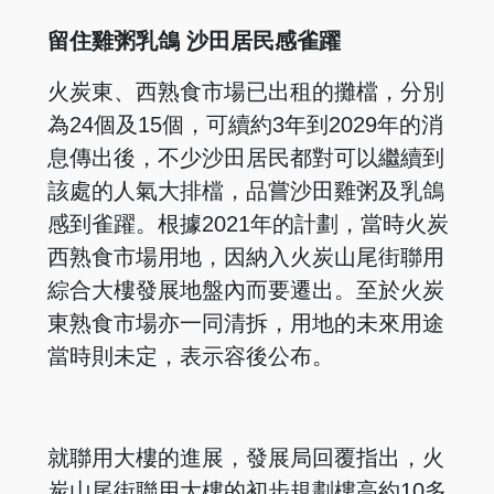
留住雞粥乳鴿 沙田居民感雀躍
火炭東、西熟食市場已出租的攤檔，分別
為24個及15個，可續約3年到2029年的消
息傳出後，不少沙田居民都對可以繼續到
該處的人氣大排檔，品嘗沙田雞粥及乳鴿
感到雀躍。根據2021年的計劃，當時火炭
西熟食市場用地，因納入火炭山尾街聯用
綜合大樓發展地盤內而要遷出。至於火炭
東熟食市場亦一同清拆，用地的未來用途
當時則未定，表示容後公布。
就聯用大樓的進展，發展局回覆指出，火
炭山尾街聯用大樓的初步規劃樓高約10多