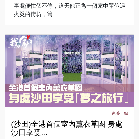
事處便忙個不停，這天他正為一個家中單位遇
火災的街坊，籌...
家‧多一點
(沙田)全港首個室內薰衣草園 身處
沙田享受...