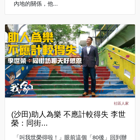
內地的關係，他...
社區人家
(沙田)助人為樂 不應計較得失 李世
榮：同街...
「叫我世榮得啦！」眼前這個「80後」回到辦