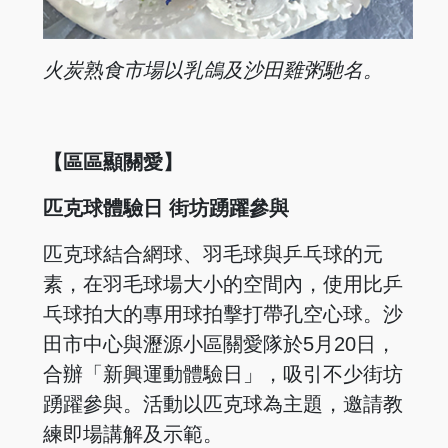
火炭熟食市場以乳鴿及沙田雞粥馳名。
【區區顯關愛】
匹克球體驗日 街坊踴躍參與
匹克球結合網球、羽毛球與乒乓球的元
素，在羽毛球場大小的空間內，使用比乒
乓球拍大的專用球拍擊打帶孔空心球。沙
田市中心與瀝源小區關愛隊於5月20日，
合辦「新興運動體驗日」，吸引不少街坊
踴躍參與。活動以匹克球為主題，邀請教
練即場講解及示範。