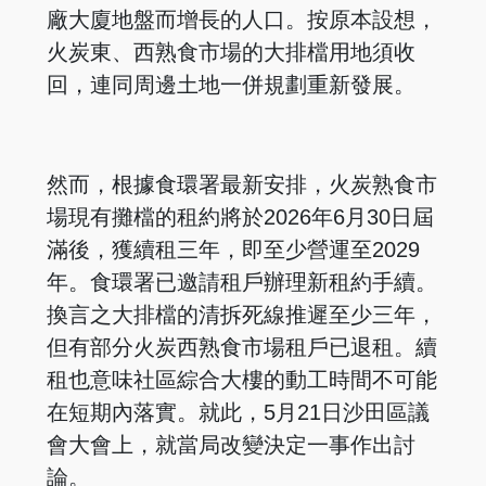
廠大廈地盤而增長的人口。按原本設想，
火炭東、西熟食市場的大排檔用地須收
回，連同周邊土地一併規劃重新發展。
然而，根據食環署最新安排，火炭熟食市
場現有攤檔的租約將於2026年6月30日屆
滿後，獲續租三年，即至少營運至2029
年。食環署已邀請租戶辦理新租約手續。
換言之大排檔的清拆死線推遲至少三年，
但有部分火炭西熟食市場租戶已退租。續
租也意味社區綜合大樓的動工時間不可能
在短期內落實。就此，5月21日沙田區議
會大會上，就當局改變決定一事作出討
論。