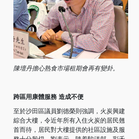
陳壇丹擔心熟食市場租期會再有變卦。
跨區用康體服務 造成不便
至於沙田區議員劉德榮則強調，火炭興建
綜合大樓，令近年所有入住火炭的居民翹
首而待，居民對大樓提供的社區設施及服