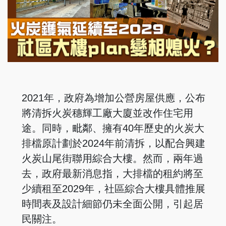
2021年，政府為增加公營房屋供應，公布
將清拆火炭穗輝工廠大廈並改作住宅用
途。同時，毗鄰、擁有40年歷史的火炭大
排檔原計劃於2024年前清拆，以配合興建
火炭山尾街聯用綜合大樓。然而，兩年過
去，政府最新消息指，大排檔的租約將至
少續租至2029年，社區綜合大樓具體推展
時間表及設計細節仍未全面公開，引起居
民關注。