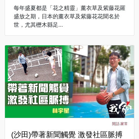
每年盛夏都是「花之精靈」薰衣草及紫藤花羅
盛放之期，日本的薰衣草及紫藤花花聞名於
世，尤其櫪木縣足...
閒話‧家常
(沙田)帶著新聞觸覺 激發社區脈搏