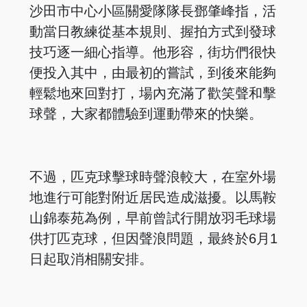
沙田市中心小區關愛隊隊長鄧肇峰指，活
動當日教練從基本規則、握拍方式到發球
技巧逐一細心指導。他形容，街坊們很快
便投入其中，由最初的嘗試，到後來能夠
輕鬆地來回對打，場內充滿了歡笑聲和擊
球聲，大家都體驗到運動帶來的快樂。
不過，匹克球擊球時聲浪較大，在室外場
地進行可能對附近居民造成滋擾。以馬鞍
山錦泰苑為例，早前曾試行開放羽毛球場
供打匹克球，但因聲浪問題，最終於6月1
日起取消相關安排。