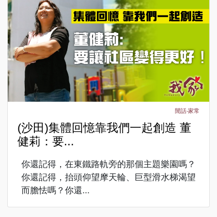
閒話‧家常
(沙田)集體回憶靠我們一起創造 董
健莉：要...
你還記得，在東鐵路軌旁的那個主題樂園嗎？
你還記得，抬頭仰望摩天輪、巨型滑水梯渴望
而膽怯嗎？你還...