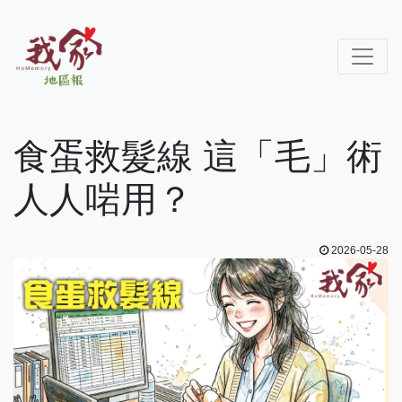
食蛋救髮線 這「毛」術
人人啱用？
2026-05-28