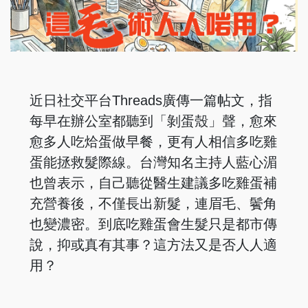
近日社交平台Threads廣傳一篇帖文，指
每早在辦公室都聽到「剝蛋殼」聲，愈來
愈多人吃烚蛋做早餐，更有人相信多吃雞
蛋能拯救髮際線。台灣知名主持人藍心湄
也曾表示，自己聽從醫生建議多吃雞蛋補
充營養後，不僅長出新髮，連眉毛、鬢角
也變濃密。到底吃雞蛋會生髮只是都市傳
說，抑或真有其事？這方法又是否人人適
用？