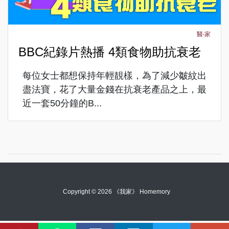
醫‧家
BBC紀錄片熱播 4類食物助抗衰老
每位女士都想保持年輕靚樣，為了減少皺紋出
盡法寶，花了大量金錢在抗衰老產品之上，最
近一套50分鐘的B...
Copyright © 2026 《我家》 Homemory