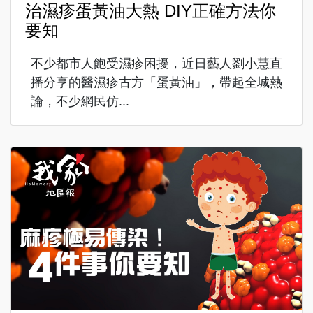
治濕疹蛋黃油大熱 DIY正確方法你
要知
不少都市人飽受濕疹困擾，近日藝人劉小慧直
播分享的醫濕疹古方「蛋黃油」，帶起全城熱
論，不少網民仿...