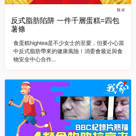
醫‧家
反式脂肪陷阱 一件千層蛋糕=四包
薯條
食蛋糕hightea是不少女士的至愛，但要小心當
中反式脂肪帶來的健康風險！消委會最近與食
物安全中心合作...