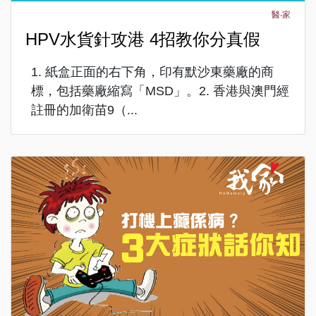
醫‧家
HPV水貨針攻港 4招教你分真假
1. 紙盒正面的右下角，印有默沙東藥廠的商
標，包括藥廠縮寫「MSD」。2. 香港與澳門經
註冊的加衛苗9（...