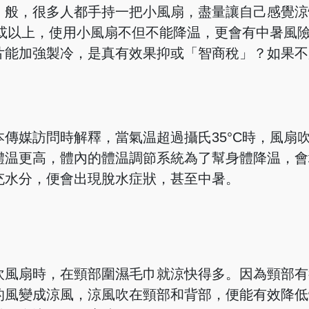
」般，很多人都手持一把小風扇，盡量讓自己感覺涼
C或以上，使用小風扇不但不能降温，更會有中暑風
片能加強製冷，是真有效果抑或「智商稅」？如果不
傳媒訪問時解釋，當氣温超過攝氏35°C時，風扇
體温更高，體內的體温調節系統為了幫身體降温，會
充水分，便會出現脫水症狀，甚至中暑。
吹風扇時，在頸部圍濕毛巾就涼快得多。因為頸部有
的風變成涼風，涼風吹在頸部和背部，便能有效降低