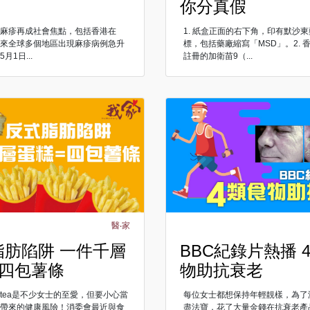
你分真假
的麻疹再成社會焦點，包括香港在
1. 紙盒正面的右下角，印有默沙
以來全球多個地區出現麻疹病例急升
標，包括藥廠縮寫「MSD」。2. 
月1日...
註冊的加衛苗9（...
醫‧家
脂肪陷阱 一件千層
BBC紀錄片熱播 
=四包薯條
物助抗衰老
ghtea是不少女士的至愛，但要小心當
每位女士都想保持年輕靚樣，為了
肪帶來的健康風險！消委會最近與食
盡法寶，花了大量金錢在抗衰老產