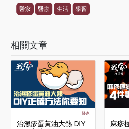
醫家
醫療
生活
學習
相關文章
醫‧家
治濕疹蛋黃油大熱 DIY
麻疹