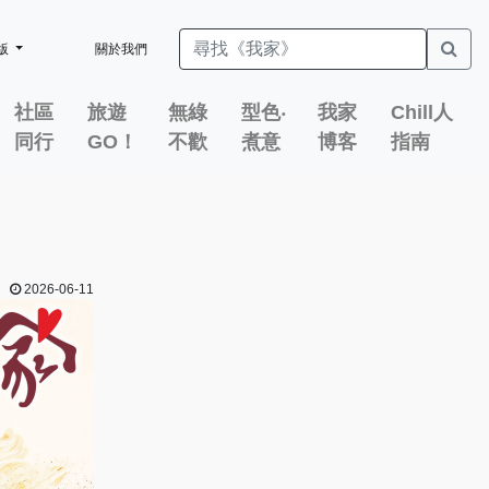
版
關於我們
社區
旅遊
無綠
型色‧
我家
Chill人
同行
GO！
不歡
煮意
博客
指南
2026-06-11