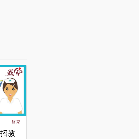
醫‧家
4招教