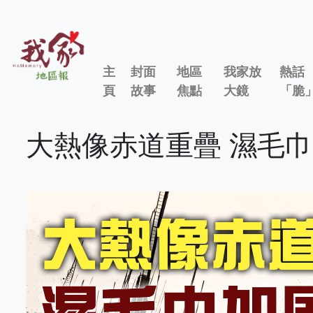
主
封面
地區
我家放
熱話
頁
故事
焦點
大鏡
「脆
大熱像赤道重疊 濕毛