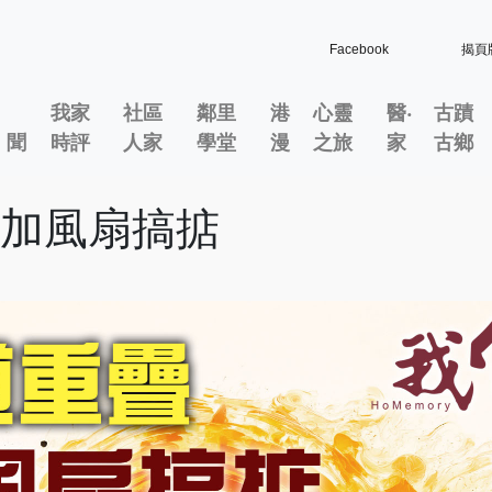
Facebook
揭頁
我家
社區
鄰里
港
心靈
醫‧
古蹟
」聞
時評
人家
學堂
漫
之旅
家
古鄉
巾加風扇搞掂