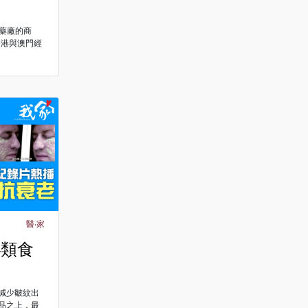
東藥廠的商
香港與澳門經
醫‧家
4類食
減少皺紋出
品之上，最