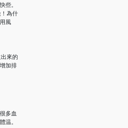
快些。
險！為什
用風
吹出來的
增加排
很多血
體温。