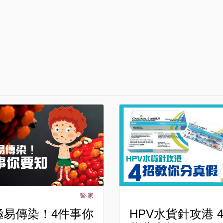
醫‧家
極易傳染！4件事你
HPV水貨針攻港 