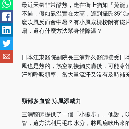
最近天氣非常酷熱，走在街上猶如「蒸籠
不過，假如氣温實在太高，達到攝氏35°
麼吹風反而會中暑？有小風扇標榜附有鐵
扇，還有什麼方法幫身體降温？
日本江東醫院副院長三浦邦久醫師接受日本
風也是熱的，熱空氣接觸皮膚後，可能令
汗和呼吸頻率。當大量流汗又沒有及時補
頸部多血管 涼風添威力
三浦醫師提供了一個「小撇步」。他說，
管，這方法利用毛巾水分，將風扇吹出來