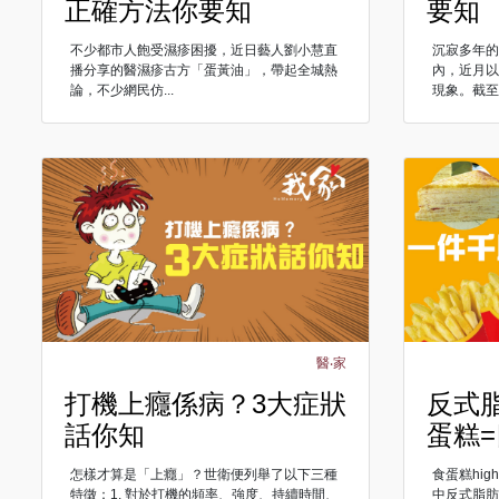
正確方法你要知
要知
不少都市人飽受濕疹困擾，近日藝人劉小慧直
沉寂多年
播分享的醫濕疹古方「蛋黃油」，帶起全城熱
內，近月
論，不少網民仿...
現象。截至5
醫‧家
打機上癮係病？3大症狀
反式
話你知
蛋糕
怎樣才算是「上癮」？世衛便列舉了以下三種
食蛋糕hi
特徵：1. 對於打機的頻率、強度、持續時間、
中反式脂