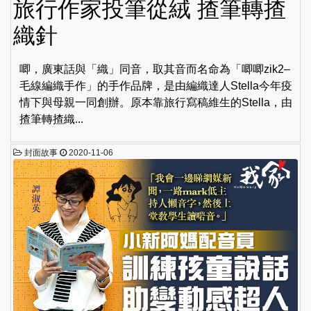
旅行作家投筆從絨 揸筆轉揸
織針
唧，廣東話與「織」同音，取其音而名命為「唧唧zik2–
毛線編織手作」的手作品牌，是由編織達人Stella今年疫
情下與母親一同創辦。原本靠旅行寫稿維生的Stella，由
揸筆轉揸織...
封面故事
2020-11-06