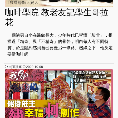
咖啡學院 教老友記學生哥拉
花
一個港男自小在醫館長大，少年時代已學懂「駁骨」，捉
摸過「精奇」與「不精奇」的骨骼，明白每人有不同特
質，於是隱約感到自己要走另一條路。機緣之下，他決定
要當咖啡師...
封面故事
2020-10-08