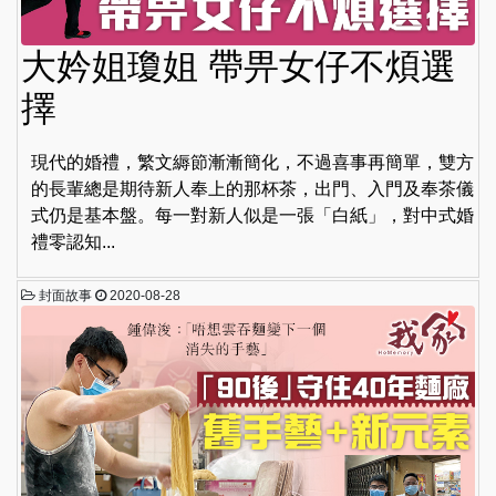
大妗姐瓊姐 帶畀女仔不煩選
擇
現代的婚禮，繁文縟節漸漸簡化，不過喜事再簡單，雙方
的長輩總是期待新人奉上的那杯茶，出門、入門及奉茶儀
式仍是基本盤。每一對新人似是一張「白紙」，對中式婚
禮零認知...
封面故事
2020-08-28