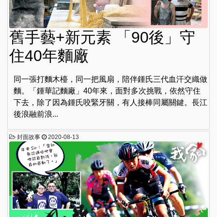
舊手藝+新元素 「90後」守
住40年麵廠
同一張打麵木檯，同一把風扇，陪伴鍾氏三代血汗交織做
麵。「鍾華記麵廠」40年來，面對多次挑戰，依然守住
下去，除了因為鍾氏咬緊牙關，有人接棒同屬關鍵。長江
後浪融前浪...
封面故事
2020-08-13