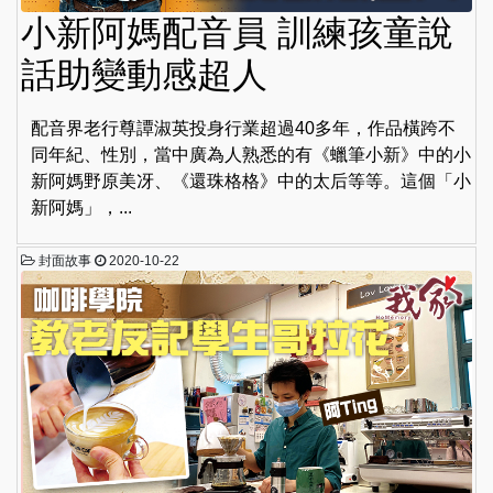
小新阿媽配音員 訓練孩童說
話助變動感超人
配音界老行尊譚淑英投身行業超過40多年，作品橫跨不
同年紀、性別，當中廣為人熟悉的有《蠟筆小新》中的小
新阿媽野原美冴、《還珠格格》中的太后等等。這個「小
新阿媽」，...
封面故事
2020-10-22