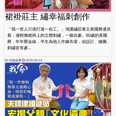
裙褂莊主 繡幸福刺創作
「我一世人只係打過一份工。」鴻運繡莊東主黃國興邊笑
着，邊輕撫裙褂上的立體刺繡，一臉自豪。60歲的黃國
興，年年壓金線，半生為他人作嫁衣裳，由設計、繪圖、
刺繡皆有參...
封面故事
2020-09-24