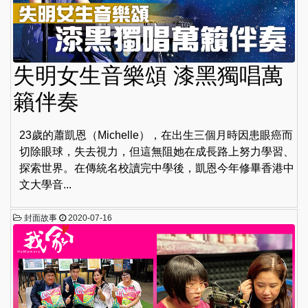
失明女生音樂頌 漆黑獨唱萬
籟伴奏
23歲的蕭凱恩（Michelle），在出生三個月時因患眼癌而
切除眼球，失去視力，但這無阻她在成長路上努力學習、
探索世界。在傳統名校讀完中學後，凱恩今年修畢香港中
文大學音...
封面故事
2020-07-16