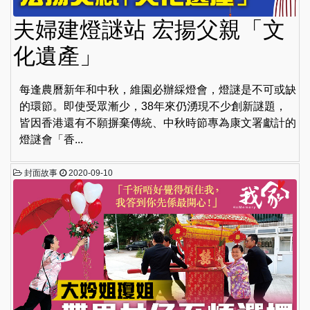
夫婦建燈謎站 宏揚父親「文
化遺產」
每逢農曆新年和中秋，維園必辦綵燈會，燈謎是不可或缺
的環節。即使受眾漸少，38年來仍湧現不少創新謎題，
皆因香港還有不願摒棄傳統、中秋時節專為康文署獻計的
燈謎會「香...
封面故事
2020-09-10