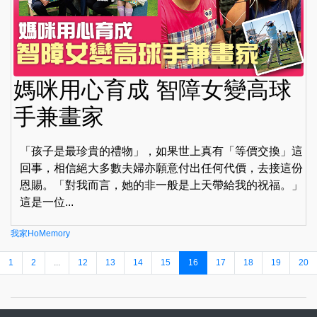
媽咪用心育成 智障女變高球
手兼畫家
「孩子是最珍貴的禮物」，如果世上真有「等價交換」這
回事，相信絕大多數夫婦亦願意付出任何代價，去接這份
恩賜。「對我而言，她的非一般是上天帶給我的祝福。」
這是一位...
我家HoMemory
1
2
...
12
13
14
15
16
17
18
19
20