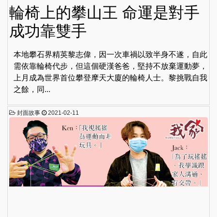
輪椅上的攀山王 命運是對手
成功靠雙手
本地攀石界精英黎志偉，因一次車禍以致半身不遂，自此
需依靠輪椅代步，但這個硬漢爸爸，堅持不放棄運動夢，
上月成為世界首位攀登摩天大廈的輪椅人士。黎挑戰自我
之餘，同...
封面故事
2021-02-11