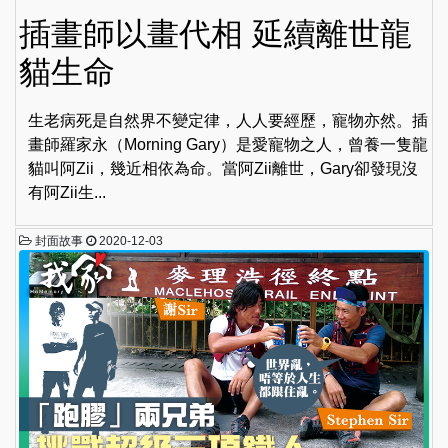
插畫師以畫代相 延續離世龍
貓生命
生老病死是自然界不變定律，人人要經歷，寵物亦然。插
畫師羅家永（Morning Gary）是愛寵物之人，曾養一隻龍
貓叫阿Zii，幾近相依為命。當阿Zii離世，Gary卻發現沒
有阿Zii生...
封面故事
2020-12-03