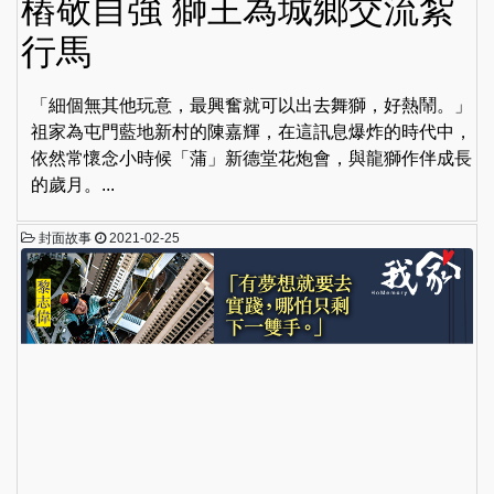
樁敬自強 獅王為城鄉交流紮
行馬
「細個無其他玩意，最興奮就可以出去舞獅，好熱鬧。」
祖家為屯門藍地新村的陳嘉輝，在這訊息爆炸的時代中，
依然常懷念小時候「蒲」新德堂花炮會，與龍獅作伴成長
的歲月。...
封面故事
2021-02-25