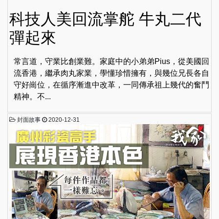
科技人美回流掌舵 牛丸二代
彈起來
常言道，守業比創業難。家庭中的小弟弟Pius，從美國回
流香港，繼承肉丸家業，學懂珍惜擁有，與幾位兄長各自
守好崗位，在循序漸進中改革，一同傳承祖上幾代的奮鬥
精神。不...
封面故事
2020-12-31