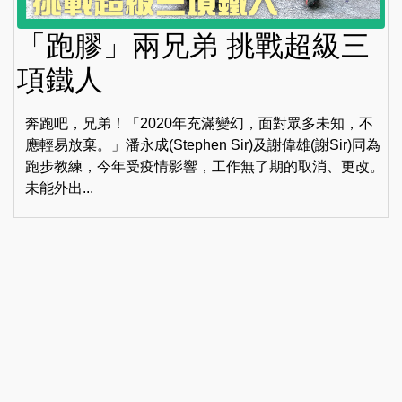
「跑膠」兩兄弟 挑戰超級三
項鐵人
奔跑吧，兄弟！「2020年充滿變幻，面對眾多未知，不
應輕易放棄。」潘永成(Stephen Sir)及謝偉雄(謝Sir)同為
跑步教練，今年受疫情影響，工作無了期的取消、更改。
未能外出...
1
2
...
12
13
14
15
16
17
18
19
20
Copyright © 2026 《我家》 Homemory