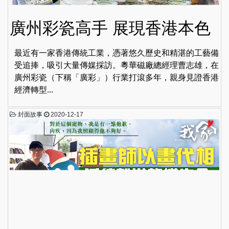
廣州彩瓷高手 展現香港本色
最近有一家香港傳統工業，憑著悠久歷史和精湛的工藝備
受追捧，吸引大量傳媒採訪。粵華磁廠總經理曹志雄，在
廣州彩瓷（下稱「廣彩」）行業打滾多年，親身見證香港
經濟轉型...
封面故事
2020-12-17