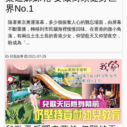
界No.1
隨著東京奧運落幕，多少個振奮人心的難忘場面，由屏幕
不斷重播，轉移到市民腦海裡慢慢回味。在香港的微小角
落，有兩位土生土長的香港少女，仰望藍天又仰望夜空，
盼成為「...
封面故事
2021-07-29