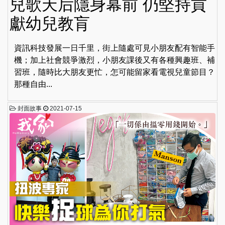
兒歌天后隱身幕前 仍堅持貢
獻幼兒教肓
資訊科技發展一日千里，街上隨處可見小朋友配有智能手
機；加上社會競爭激烈，小朋友課後又有各種興趣班、補
習班，隨時比大朋友更忙，怎可能留家看電視兒童節目？
那種自由...
封面故事
2021-07-15