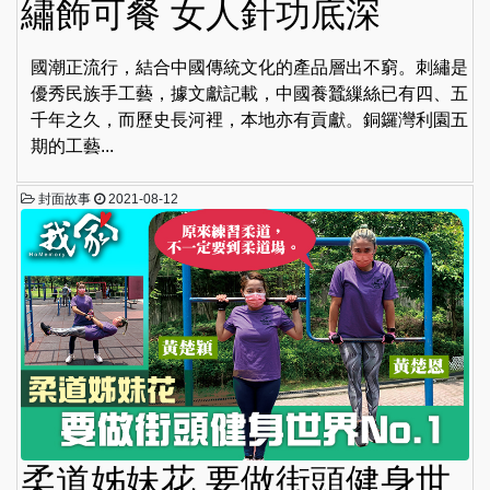
繡飾可餐 女人針功底深
國潮正流行，結合中國傳統文化的產品層出不窮。刺繡是
優秀民族手工藝，據文獻記載，中國養蠶繅絲已有四、五
千年之久，而歷史長河裡，本地亦有貢獻。銅鑼灣利園五
期的工藝...
封面故事
2021-08-12
柔道姊妹花 要做街頭健身世