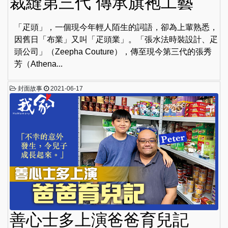
裁縫第三代 傳承旗袍工藝
「疋頭」，一個現今年輕人陌生的詞語，卻為上輩熟悉，
因舊日「布業」又叫「疋頭業」。「張水法時裝設計、疋
頭公司」（Zeepha Couture），傳至現今第三代的張秀
芳（Athena...
封面故事
2021-06-17
善心士多上演爸爸育兒記