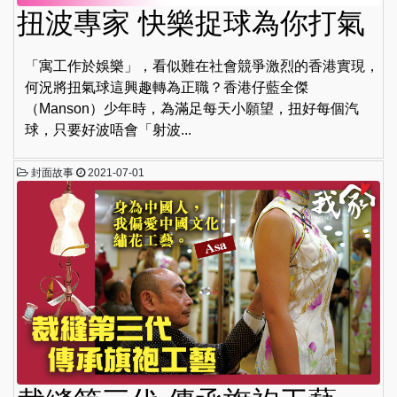
扭波專家 快樂捉球為你打氣
「寓工作於娛樂」，看似難在社會競爭激烈的香港實現，
何況將扭氣球這興趣轉為正職？香港仔藍全傑
（Manson）少年時，為滿足每天小願望，扭好每個汽
球，只要好波唔會「射波...
封面故事
2021-07-01