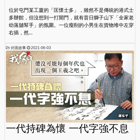
位於屯門某工廈的「匡懷士多」，雖然不是傳統的港式士
多辦館，但沒想到一打開門，就有昔日獅子山下「全家老
幼落舖幫手」的氛圍。一位瘦削的小男生在貨物堆中左穿
右插，然...
封面故事
2021-06-03
一代持碑為懷 一代字強不息