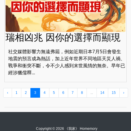
瑞相凶兆 因你的選擇而顯現
社交媒體影響力無遠弗屆，例如近期日本7月5日會發生
地震的預言成為熱話，加上近年世界不同地區天災人禍、
戰爭和衝突不斷，令不少人感到末世風情的無奈。早年已
經涉獵儒釋...
‹
1
2
3
4
5
6
7
8
...
14
15
›
Copyright © 2026 《我家》 Homemory