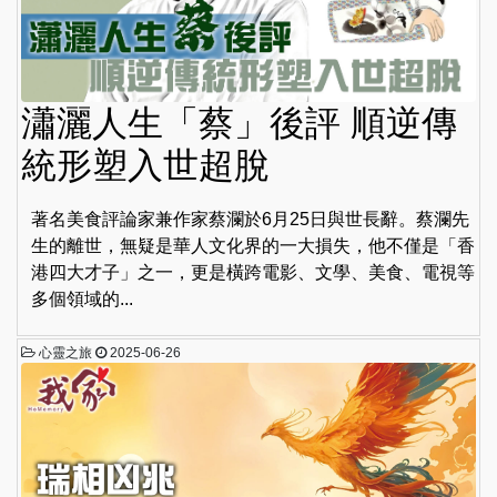
瀟灑人生「蔡」後評 順逆傳
統形塑入世超脫
著名美食評論家兼作家蔡瀾於6月25日與世長辭。蔡瀾先
生的離世，無疑是華人文化界的一大損失，他不僅是「香
港四大才子」之一，更是橫跨電影、文學、美食、電視等
多個領域的...
心靈之旅
2025-06-26