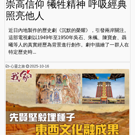
崇高信仰 犧牲精神 呼吸經典
照亮他人
近日內地製作的歷史劇《沉默的榮耀》，引發兩岸關注。
這部電視劇以1949年至1950年吳石、朱楓、陳寶倉、聶
曦等人的真實經歷為背景進行創作。劇中描繪了一群人在
特定歷史時...
心靈之旅
2025-10-16