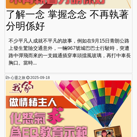
了解一念 掌握念念 不再執著
分明係好
不少平凡人成就不平凡的故事，例如在9月15日青朗公路
上發生驚險交通意外，一輛967號城巴巴士行駛時，突遭
路中彈飛而來的一支鐵通插穿車頭擋風玻璃，再打中車長
胸口。當時...
心靈之旅
2025-09-18