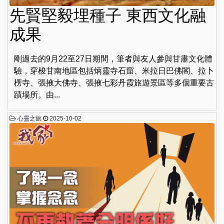
先賢堅毅埋種子 東西文化融
成果
剛過去的9月22至27日期間，筆者與友人參與甘肅文化體
驗，穿梭甘南地區包括炳靈寺石窟、米拉日巴佛閣、拉卜
楞寺、張掖大佛寺、張掖七彩丹霞旅遊景區等多個重要古
蹟場所。由...
心靈之旅
2025-10-02