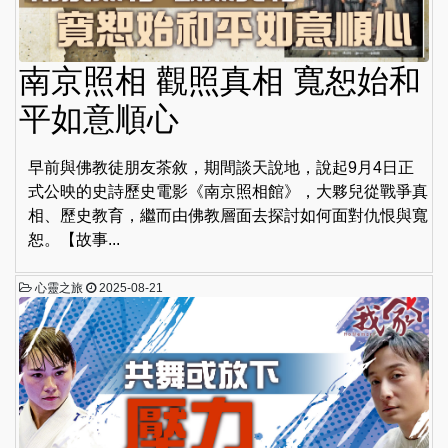
南京照相 觀照真相 寬恕始和
平如意順心
早前與佛教徒朋友茶敘，期間談天說地，說起9月4日正
式公映的史詩歷史電影《南京照相館》，大夥兒從戰爭真
相、歷史教育，繼而由佛教層面去探討如何面對仇恨與寬
恕。【故事...
心靈之旅
2025-08-21