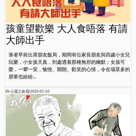
孩童望歡樂 大人食唔落 有請
大師出手
筆者早前出席朋友飯局，期間有位家長朋友與四歲小女兒
玩樂，小女孩天真，到處透着那種無邪的幽默；女孩可
愛，一顰一笑，愉悅、開朗、歡笑的心情，令在場眾多的
朋輩也紛紛...
心靈之旅
2025-07-10