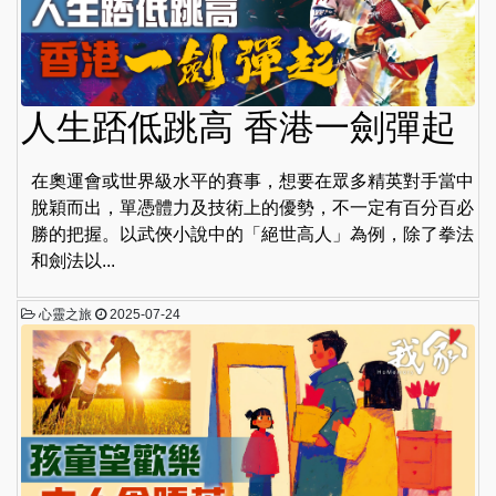
人生踎低跳高 香港一劍彈起
在奧運會或世界級水平的賽事，想要在眾多精英對手當中
脫穎而出，單憑體力及技術上的優勢，不一定有百分百必
勝的把握。以武俠小說中的「絕世高人」為例，除了拳法
和劍法以...
心靈之旅
2025-07-24